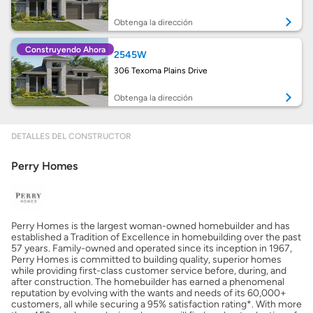
Preparar mi casa para la venta
Obtenga la dirección
Construyendo Ahora
2545W
Seguro de propietarios
306 Texoma Plains Drive
Obtenga la dirección
Obtener ofertas por mi casa
DETALLES DEL CONSTRUCTOR
Perry Homes
Perry Homes is the largest woman-owned homebuilder and has
established a Tradition of Excellence in homebuilding over the past
57 years. Family-owned and operated since its inception in 1967,
Perry Homes is committed to building quality, superior homes
while providing first-class customer service before, during, and
after construction. The homebuilder has earned a phenomenal
reputation by evolving with the wants and needs of its 60,000+
customers, all while securing a 95% satisfaction rating*. With more