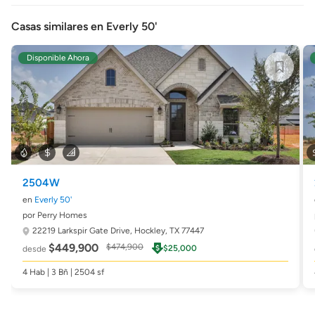
Casas similares en Everly 50'
Disponible Ahora
2504W
en
Everly 50'
por Perry Homes
22219 Larkspir Gate Drive,
Hockley, TX 77447
$449,900
$474,900
$25,000
desde
4 Hab | 3 Bñ | 2504 sf