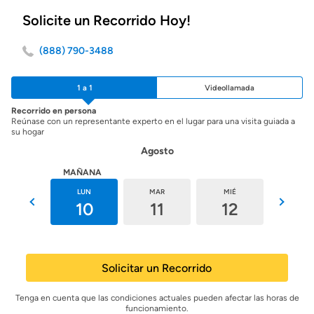
Solicite un Recorrido Hoy!
(888) 790-3488
1 a 1
Videollamada
Recorrido en persona
Reúnase con un representante experto en el lugar para una visita guiada a
su hogar
Agosto
HOY
MAÑANA
DOM
LUN
MAR
MIÉ
JUE
9
10
11
12
13
Solicitar un Recorrido
Tenga en cuenta que las condiciones actuales pueden afectar las horas de
funcionamiento.