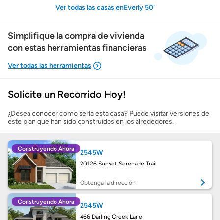
Ver todas las casas enEverly 50'
Simplifique la compra de vivienda
con estas herramientas financieras
Solicite un Recorrido Hoy!
Mostrarme lo que puedo pagar
¿Desea conocer como sería esta casa? Puede visitar versiones de
este plan que han sido construidos en los alrededores.
Costos casa nueva vs. usada
Construyendo Ahora
2545W
Obtener mi puntaje de crédito
20126 Sunset Serenade Trail
Calcular mi hipoteca
Obtenga la dirección
Construyendo Ahora
2545W
Obtener Aprobación Previa
466 Darling Creek Lane