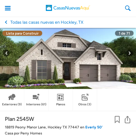
Todas las casas nuevas en Hockley, TX
Lista para Construir
1
de
71
CasasNuevasAqui
Exteriores
(9)
Interiores
(61)
Planos
Otros
(3)
Co
Plan 2545W
18819 Peony Manor Lane, Hockley TX 77447
en
Everly 50'
Casa
por Perry Homes