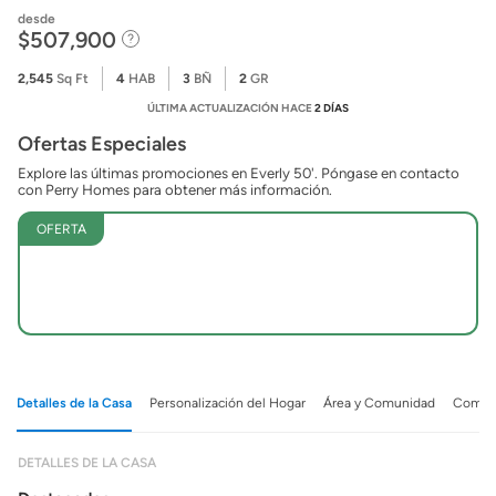
desde
$507,900
2,545
Sq Ft
4
HAB
3
BÑ
2
GR
ÚLTIMA ACTUALIZACIÓN HACE
2 DÍAS
Ofertas Especiales
Explore las últimas promociones en Everly 50'. Póngase en contacto
con Perry Homes para obtener más información.
OFERTA
Detalles de la Casa
Personalización del Hogar
Área y Comunidad
Comuni
DETALLES DE LA CASA