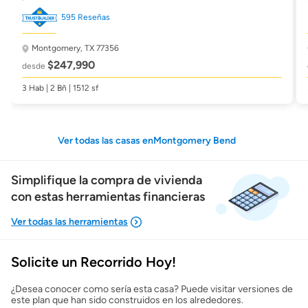
595 Reseñas
Montgomery, TX 77356
$247,990
desde
3 Hab | 2 Bñ | 1512 sf
Ver todas las casas enMontgomery Bend
Simplifique la compra de vivienda
con estas herramientas financieras
Solicite un Recorrido Hoy!
Mostrarme lo que puedo pagar
¿Desea conocer como sería esta casa? Puede visitar versiones de
este plan que han sido construidos en los alrededores.
Costos casa nueva vs. usada