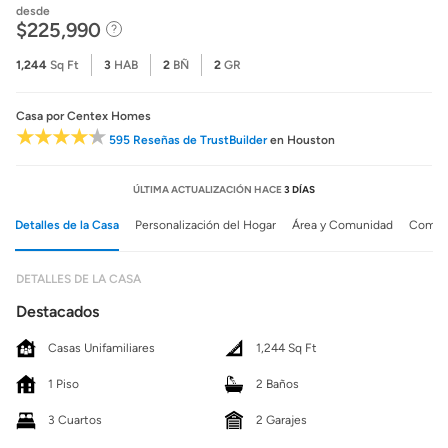
desde
$225,990
1,244
Sq Ft
3
HAB
2
BÑ
2
GR
Casa
por Centex Homes
595 Reseñas de TrustBuilder
en Houston
ÚLTIMA ACTUALIZACIÓN HACE
3 DÍAS
Detalles de la Casa
Personalización del Hogar
Área y Comunidad
Comuni
DETALLES DE LA CASA
Destacados
Casas Unifamiliares
1,244 Sq Ft
1 Piso
2 Baños
3 Cuartos
2 Garajes