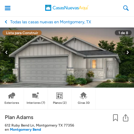
Todas las casas nuevas en Montgomery, TX
Lista para Construir
1
de
8
CasasNuevasAqui
Exteriores
Interiores
(7)
Planos
(2)
Giras 3D
Co
Plan Adams
612 Ruby Bend Ln, Montgomery TX 77356
en
Montgomery Bend