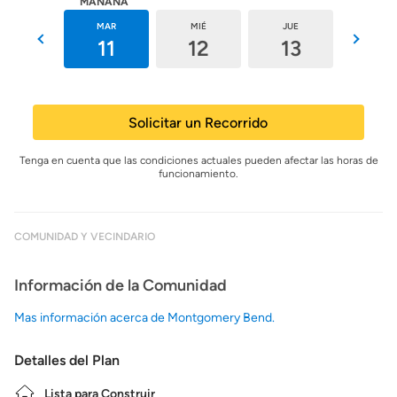
HOY
MAÑANA
LUN
MAR
MIÉ
JUE
VIE
10
11
12
13
14
Solicitar un Recorrido
Tenga en cuenta que las condiciones actuales pueden afectar las horas de
funcionamiento.
COMUNIDAD Y VECINDARIO
Información de la Comunidad
Mas información acerca de Montgomery Bend.
Detalles del Plan
Lista para Construir