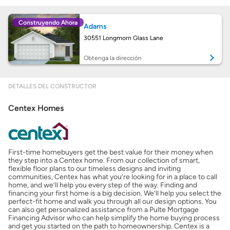
Construyendo Ahora
Adams
Obtener mi puntaje de crédito
30551 Longmorn Glass Lane
Calcular mi hipoteca
Obtenga la dirección
Obtener Aprobación Previa
DETALLES DEL CONSTRUCTOR
Centex Homes
Preparar mi casa para la venta
Seguro de propietarios
First-time homebuyers get the best value for their money when
they step into a Centex home. From our collection of smart,
flexible floor plans to our timeless designs and inviting
Obtener ofertas por mi casa
communities, Centex has what you’re looking for in a place to call
home, and we’ll help you every step of the way. Finding and
financing your first home is a big decision. We’ll help you select the
perfect-fit home and walk you through all our design options. You
can also get personalized assistance from a Pulte Mortgage
Financing Advisor who can help simplify the home buying process
and get you started on the path to homeownership. Centex is a