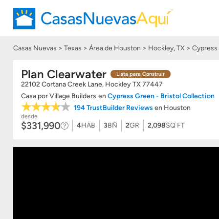
Casas Nuevas
Texas
Área de Houston
Hockley, TX
Cypress 
Plan Clearwater
Lista para Construir
22102 Cortana Creek Lane, Hockley
TX
77447
Casa
por
Village Builders
en
Cypress Green - Bristol Collection
194 TrustBuilder Reviews
en Houston
desde
$331,990
4
HAB
3
BÑ
2
GR
2,098
SQ FT