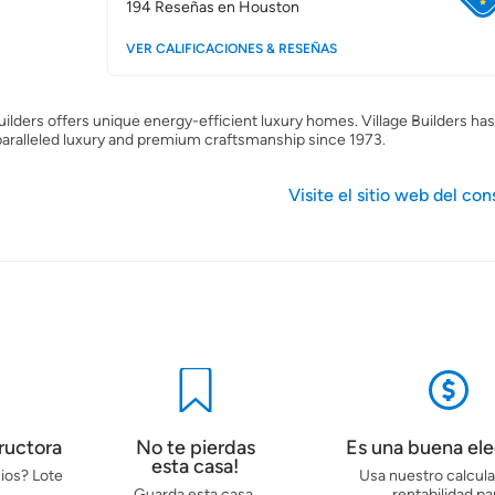
194
Reseñas en Houston
VER CALIFICACIONES & RESEÑAS
ilders offers unique energy-efficient luxury homes. Village Builders ha
paralleled luxury and premium craftsmanship since 1973.
Visite el sitio web del con
ructora
No te pierdas
Es una buena el
esta casa!
ios? Lote
Usa nuestro calcul
Guarda esta casa,
rentabilidad pa