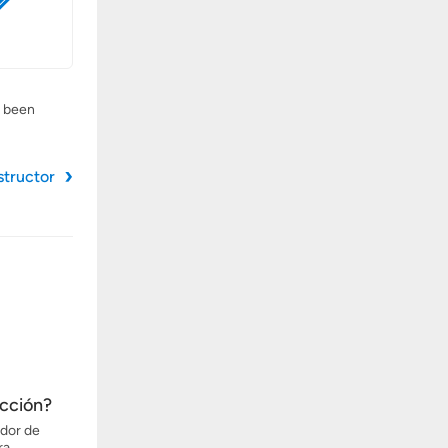
s been
structor
ección?
ador de
ra