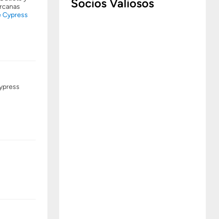
Socios Valiosos
ercanas
e Cypress
Cypress