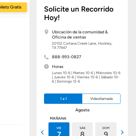
lleto Gratis
Solicite un Recorrido
Hoy!
Ubicación de la comunidad &
Oficina de ventas
22102 Cortana Creek Lane,
Hockley,
TX
77447
888-993-0827
Horas
Lunes 10-6 | Martes 10-6 | Miércoles 10-6
| Jueves 10-6 | Viernes 10-6 | Sábado 10-
6 | Domingo 12-6
1 a 1
Videollamada
Agosto
HOY
MAÑANA
JUE
VIE
SÁB
DOM
LUN
6
7
8
9
10