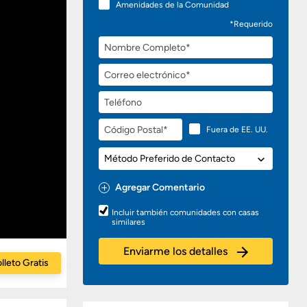
Amenidades de la Comunidad
*Requerido
Nombre
Completo
Correo
electrónico
Teléfono
Código
Fuera de EE. UU.
Postal
Método
Preferido
de
Agregar Comentario
Contacto
Preguntas
Incluir también comunidades con casas
o
similares
Comentarios
Enviarme los detalles
lleto Gratis