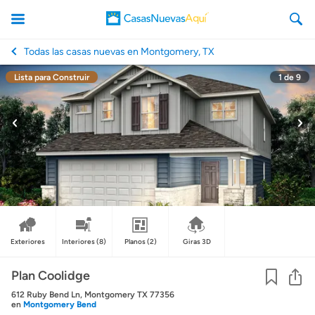
Todas las casas nuevas en Montgomery, TX
Lista para Construir
1
de
9
CasasNuevasAqui
Exteriores
Interiores
(8)
Planos
(2)
Giras 3D
Co
Plan Coolidge
612 Ruby Bend Ln, Montgomery TX 77356
en
Montgomery Bend