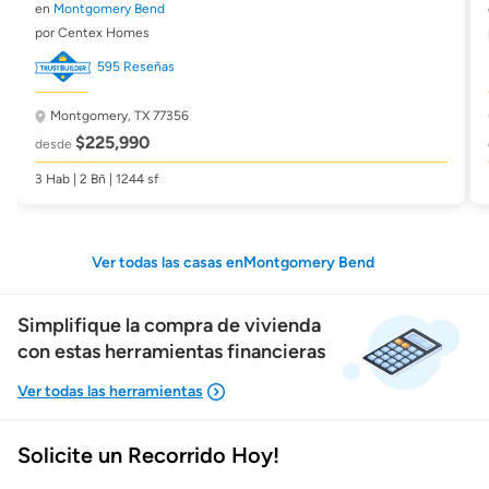
en
Montgomery Bend
por Centex Homes
595 Reseñas
Montgomery, TX 77356
$225,990
desde
3 Hab | 2 Bñ | 1244 sf
Ver todas las casas enMontgomery Bend
Simplifique la compra de vivienda
con estas herramientas financieras
Solicite un Recorrido Hoy!
Mostrarme lo que puedo pagar