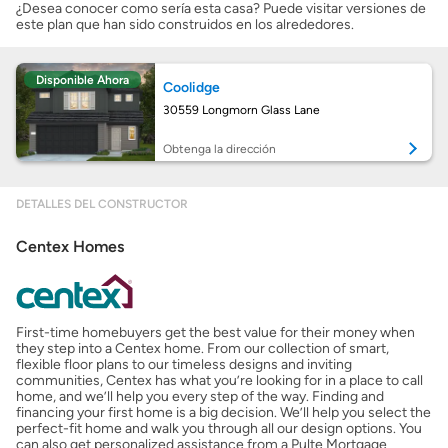
¿Desea conocer como sería esta casa? Puede visitar versiones de
este plan que han sido construidos en los alrededores.
Costos casa nueva vs. usada
Disponible Ahora
Coolidge
Obtener mi puntaje de crédito
30559 Longmorn Glass Lane
Calcular mi hipoteca
Obtenga la dirección
Obtener Aprobación Previa
DETALLES DEL CONSTRUCTOR
Centex Homes
Preparar mi casa para la venta
Seguro de propietarios
First-time homebuyers get the best value for their money when
they step into a Centex home. From our collection of smart,
flexible floor plans to our timeless designs and inviting
Obtener ofertas por mi casa
communities, Centex has what you’re looking for in a place to call
home, and we’ll help you every step of the way. Finding and
financing your first home is a big decision. We’ll help you select the
perfect-fit home and walk you through all our design options. You
can also get personalized assistance from a Pulte Mortgage