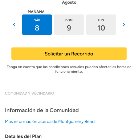
Agosto
HOY
MAÑANA
VIE
SÁB
DOM
LUN
MAR
7
8
9
10
11
Solicitar un Recorrido
Tenga en cuenta que las condiciones actuales pueden afectar las horas de
funcionamiento.
COMUNIDAD Y VECINDARIO
Información de la Comunidad
Mas información acerca de Montgomery Bend.
Detalles del Plan