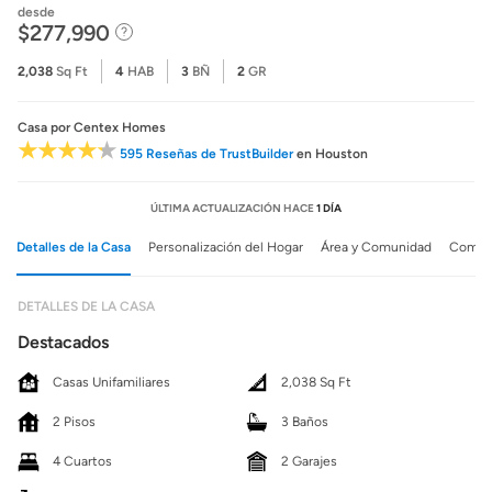
desde
$277,990
2,038
Sq Ft
4
HAB
3
BÑ
2
GR
Casa
por Centex Homes
595 Reseñas de TrustBuilder
en Houston
ÚLTIMA ACTUALIZACIÓN HACE
1 DÍA
Detalles de la Casa
Personalización del Hogar
Área y Comunidad
Comuni
DETALLES DE LA CASA
Destacados
Casas Unifamiliares
2,038 Sq Ft
2 Pisos
3 Baños
4 Cuartos
2 Garajes