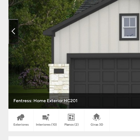
Fentress: Home Exterior HC201
Exteriores
Interiores
(10)
Planos
(2)
Giras 3D