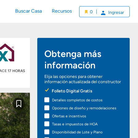
Buscar Casa
Recursos
0
Ingresar
Obtenga más
información
HACE
17 HORAS
Elija las opciones para obtener
información actualizada del constructor
Preferred
Folleto Digital Gratis
Options
Detalles completos de costos
Guardar
Opciones de diseño y remodelaciones
Ofertas e incentivos
Tasas e impuestos de HOA
Disponibilidad de Lote y Plano