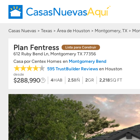
Casas Nuevas
Texas
Área de Houston
Montgomery, TX
Mon
Plan Fentress
Lista para Construir
612 Ruby Bend Ln, Montgomery
TX
77356
Casa
por
Centex Homes
en
Montgomery Bend
595 TrustBuilder Reviews
en Houston
desde
$288,990
4
HAB
2.5
BÑ
2
GR
2,218
SQ FT