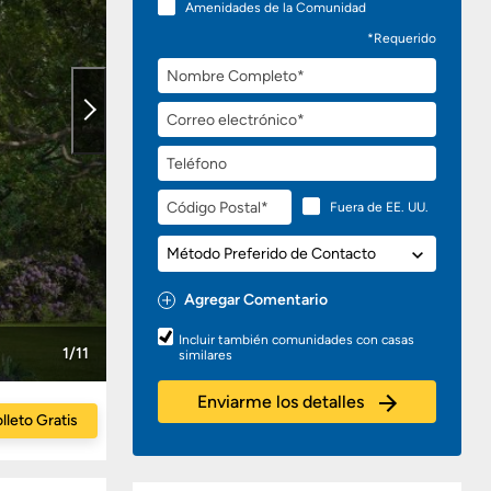
Amenidades de la Comunidad
*Requerido
Nombre
Completo
Correo
electrónico
Teléfono
Código
Fuera de EE. UU.
Postal
Método
Preferido
de
Agregar Comentario
Contacto
Preguntas
Incluir también comunidades con casas
o
1/11
similares
Comentarios
Enviarme los detalles
lleto Gratis