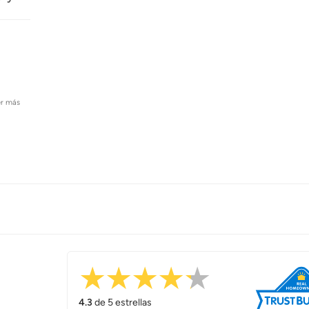
er más
4.3
de 5 estrellas