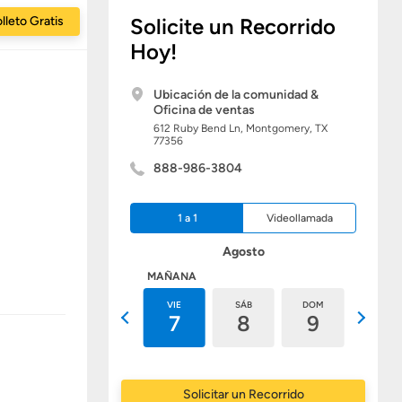
lleto Gratis
Solicite un Recorrido
Hoy!
Ubicación de la comunidad &
Oficina de ventas
612 Ruby Bend Ln,
Montgomery,
TX
77356
888-986-3804
1 a 1
Videollamada
Agosto
HOY
MAÑANA
JUE
VIE
SÁB
DOM
LUN
6
7
8
9
10
Solicitar un Recorrido