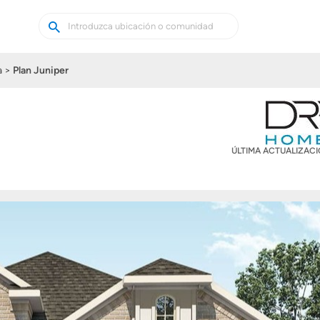
Buscar
Buscar
casas
nuevas
a
Plan Juniper
ÚLTIMA ACTUALIZAC