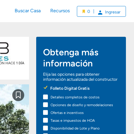
Buscar Casa
Recursos
0
Ingresar
Obtenga más
información
IÓN HACE
1 DÍA
Elija las opciones para obtener
información actualizada del constructor
Preferred
Folleto Digital Gratis
Options
Detalles completos de costos
Guardar
Opciones de diseño y remodelaciones
Ofertas e incentivos
Tasas e impuestos de HOA
Disponibilidad de Lote y Plano