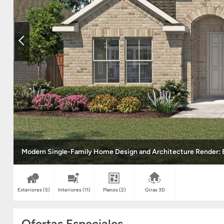
Modern Single-Family Home Design and Architecture Render: E
Exteriores
(5)
Interiores
(11)
Planos
(2)
Giras 3D
Ofertas Especiales