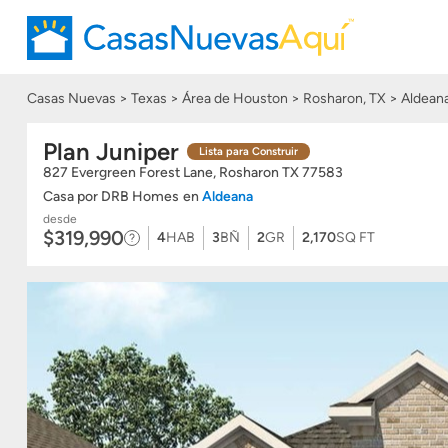
Casas Nuevas
Texas
Área de Houston
Rosharon, TX
Aldean
Plan Juniper
Lista para Construir
827 Evergreen Forest Lane, Rosharon
TX
77583
Casa
por
DRB Homes
en
Aldeana
desde
$319,990
4
HAB
3
BÑ
2
GR
2,170
SQ FT