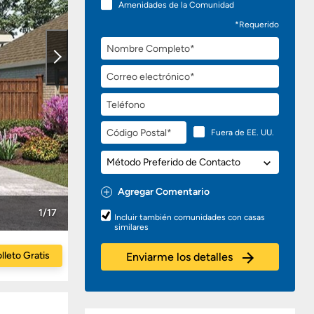
Amenidades de la Comunidad
*Requerido
Nombre
Completo
Correo
electrónico
Teléfono
Código
Fuera de EE. UU.
Postal
Método
Preferido
de
Agregar Comentario
Contacto
Preguntas
1/17
Incluir también comunidades con casas
o
similares
Comentarios
lleto Gratis
Enviarme los detalles