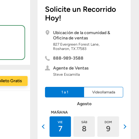
Solicite un Recorrido
Hoy!
Ubicación de la comunidad &
Oficina de ventas
827 Evergreen Forest Lane,
Rosharon,
TX
77583
888-989-3588
Agente de Ventas
Steve Escamilla
lleto Gratis
1 a 1
Videollamada
Agosto
HOY
MAÑANA
JUE
VIE
SÁB
DOM
LUN
6
7
8
9
10