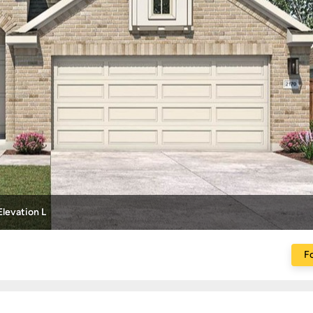
levation L
Fo