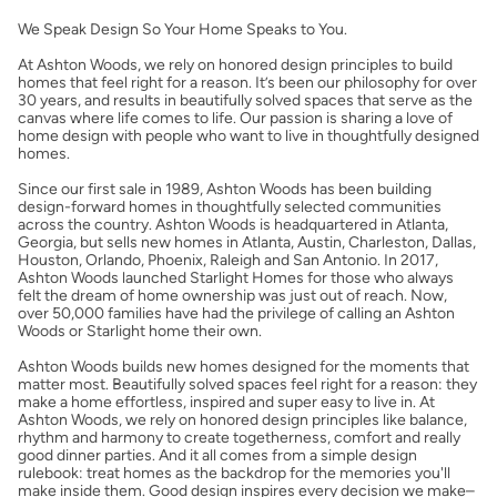
Seguro de propietarios
We Speak Design So Your Home Speaks to You.
At Ashton Woods, we rely on honored design principles to build
Obtener ofertas por mi casa
homes that feel right for a reason. It’s been our philosophy for over
30 years, and results in beautifully solved spaces that serve as the
canvas where life comes to life. Our passion is sharing a love of
home design with people who want to live in thoughtfully designed
homes.
Since our first sale in 1989, Ashton Woods has been building
design-forward homes in thoughtfully selected communities
across the country. Ashton Woods is headquartered in Atlanta,
Georgia, but sells new homes in Atlanta, Austin, Charleston, Dallas,
Houston, Orlando, Phoenix, Raleigh and San Antonio. In 2017,
Ashton Woods launched Starlight Homes for those who always
felt the dream of home ownership was just out of reach. Now,
over 50,000 families have had the privilege of calling an Ashton
Woods or Starlight home their own.
Ashton Woods builds new homes designed for the moments that
matter most. Beautifully solved spaces feel right for a reason: they
make a home effortless, inspired and super easy to live in. At
Ashton Woods, we rely on honored design principles like balance,
rhythm and harmony to create togetherness, comfort and really
good dinner parties. And it all comes from a simple design
rulebook: treat homes as the backdrop for the memories you'll
make inside them. Good design inspires every decision we make–