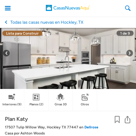
Todas las casas nuevas en Hockley, TX
Lista para Construir
1
de
9
CasasNuevasAqui
Interiores
(9)
Planos
(2)
Giras 3D
Otros
Co
Plan Katy
17507 Tulip Willow Way, Hockley TX 77447
en
Dellrose
Casa
por Ashton Woods