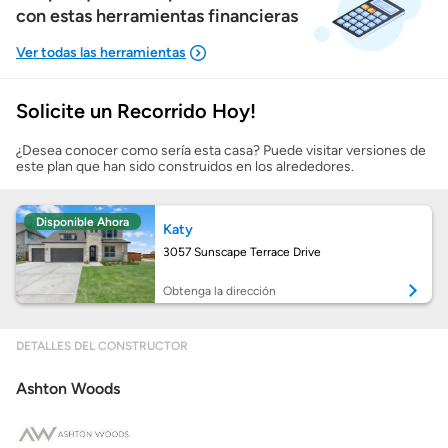
con estas herramientas financieras
Solicite un Recorrido Hoy!
Mostrarme lo que puedo pagar
¿Desea conocer como sería esta casa? Puede visitar versiones de
este plan que han sido construidos en los alrededores.
Costos casa nueva vs. usada
Disponible Ahora
Katy
Obtener mi puntaje de crédito
3057 Sunscape Terrace Drive
Calcular mi hipoteca
Obtenga la dirección
Obtener Aprobación Previa
DETALLES DEL CONSTRUCTOR
Ashton Woods
Preparar mi casa para la venta