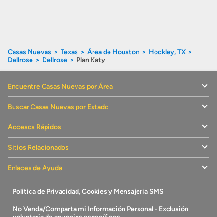
Casas Nuevas
Texas
Área de Houston
Hockley, TX
Dellrose
Dellrose
Plan Katy
Encuentre Casas Nuevas por Área
Buscar Casas Nuevas por Estado
Accesos Rápidos
Sitios Relacionados
Enlaces de Ayuda
Politica de Privacidad, Cookies y Mensajeria SMS
No Venda/Comparta mi Información Personal - Exclusión
voluntaria de anuncios específicos