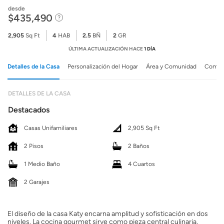
desde
$435,490
2,905
Sq Ft
4
HAB
2.5
BÑ
2
GR
ÚLTIMA ACTUALIZACIÓN HACE
1 DÍA
Detalles de la Casa
Personalización del Hogar
Área y Comunidad
Comuni
DETALLES DE LA CASA
Destacados
Casas Unifamiliares
2,905 Sq Ft
2 Pisos
2 Baños
1 Medio Baño
4 Cuartos
2 Garajes
El diseño de la casa Katy encarna amplitud y sofisticación en dos
niveles. La cocina gourmet sirve como pieza central culinaria,