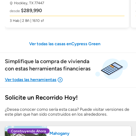
Hockley, TX 77447
$289,990
desde
3 Hab | 2 Bñ | 1610 sf
Ver todas las casas enCypress Green
Simplifique la compra de vivienda
con estas herramientas financieras
Solicite un Recorrido Hoy!
Mostrarme lo que puedo pagar
¿Desea conocer como sería esta casa? Puede visitar versiones de
este plan que han sido construidos en los alrededores.
Costos casa nueva vs. usada
Construyendo Ahora
Mahogany
Obtener mi puntaje de crédito