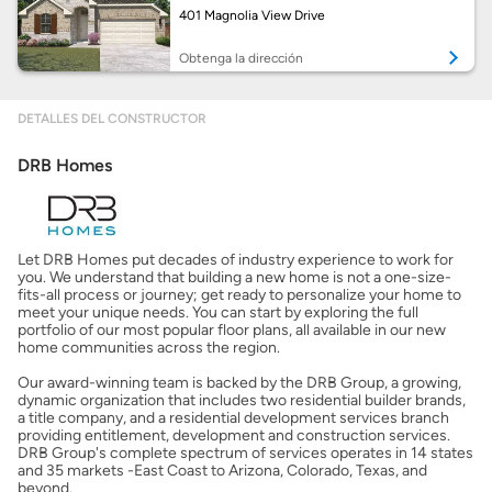
401 Magnolia View Drive
Calcular mi hipoteca
Obtenga la dirección
Obtener Aprobación Previa
DETALLES DEL CONSTRUCTOR
DRB Homes
Preparar mi casa para la venta
Seguro de propietarios
Let DRB Homes put decades of industry experience to work for
you. We understand that building a new home is not a one-size-
fits-all process or journey; get ready to personalize your home to
Obtener ofertas por mi casa
meet your unique needs. You can start by exploring the full
portfolio of our most popular floor plans, all available in our new
home communities across the region.
Our award-winning team is backed by the DRB Group, a growing,
dynamic organization that includes two residential builder brands,
a title company, and a residential development services branch
providing entitlement, development and construction services.
DRB Group's complete spectrum of services operates in 14 states
and 35 markets -East Coast to Arizona, Colorado, Texas, and
beyond.