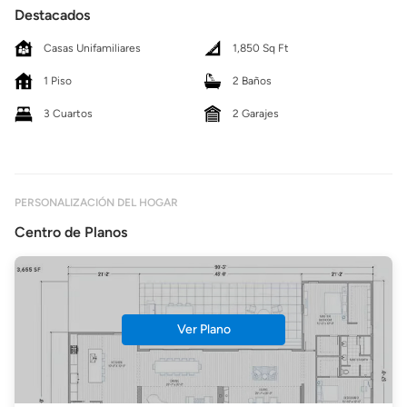
Destacados
Casas Unifamiliares
1,850 Sq Ft
1 Piso
2 Baños
3 Cuartos
2 Garajes
PERSONALIZACIÓN DEL HOGAR
Centro de Planos
Ver Plano