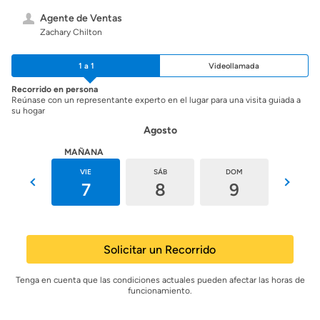
Agente de Ventas
Zachary Chilton
1 a 1
Videollamada
Recorrido en persona
Reúnase con un representante experto en el lugar para una visita guiada a
su hogar
Agosto
HOY
MAÑANA
JUE
VIE
SÁB
DOM
LUN
6
7
8
9
10
Solicitar un Recorrido
Tenga en cuenta que las condiciones actuales pueden afectar las horas de
funcionamiento.