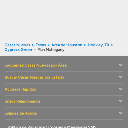
Casas Nuevas
Texas
Área de Houston
Hockley, TX
Cypress Green
Plan Mahogany
Encuentre Casas Nuevas por Área
Buscar Casas Nuevas por Estado
Accesos Rápidos
Sitios Relacionados
Enlaces de Ayuda
Politica de Privacidad, Cookies y Mensajeria SMS