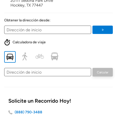
20111 Sedona Park Drive
Hockley,
TX
77447
Obtener la dirección desde:
Ir
Calculadora de viaje
Dirección
Calcular
de
inicio
Solicite un Recorrido Hoy!
(888) 790-3488