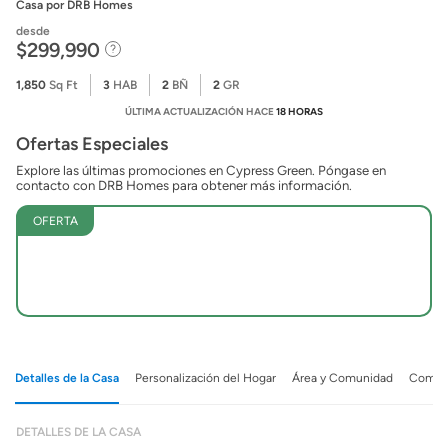
Casa
por DRB Homes
desde
$299,990
1,850
Sq Ft
3
HAB
2
BÑ
2
GR
ÚLTIMA ACTUALIZACIÓN HACE
18 HORAS
Ofertas Especiales
Explore las últimas promociones en Cypress Green. Póngase en
contacto con DRB Homes para obtener más información.
OFERTA
Detalles de la Casa
Personalización del Hogar
Área y Comunidad
Comuni
DETALLES DE LA CASA