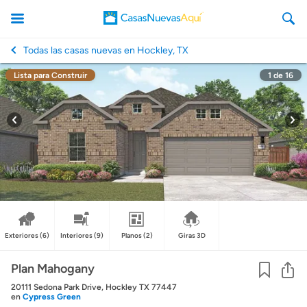
Todas las casas nuevas en Hockley, TX
Lista para Construir
1
de
16
CasasNuevasAqui
Exteriores
(6)
Interiores
(9)
Planos
(2)
Giras 3D
Co
Plan Mahogany
20111 Sedona Park Drive, Hockley TX 77447
en
Cypress Green