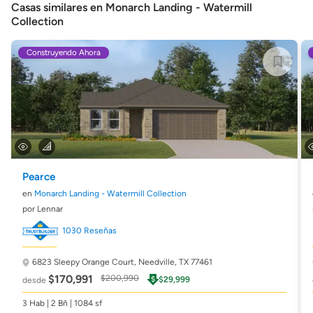
Casas similares en Monarch Landing - Watermill
Collection
Construyendo Ahora
Pearce
en
Monarch Landing - Watermill Collection
por Lennar
1030 Reseñas
6823 Sleepy Orange Court,
Needville, TX 77461
$170,991
$200,990
$29,999
desde
3 Hab | 2 Bñ | 1084 sf