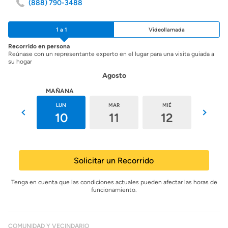
(888) 790-3488
1 a 1
Videollamada
Recorrido en persona
Reúnase con un representante experto en el lugar para una visita guiada a
su hogar
Agosto
HOY
MAÑANA
DOM
LUN
MAR
MIÉ
JUE
9
10
11
12
13
Solicitar un Recorrido
Tenga en cuenta que las condiciones actuales pueden afectar las horas de
funcionamiento.
COMUNIDAD Y VECINDARIO