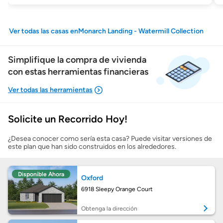
Ver todas las casas enMonarch Landing - Watermill Collection
Simplifique la compra de vivienda
con estas herramientas financieras
Solicite un Recorrido Hoy!
Mostrarme lo que puedo pagar
¿Desea conocer como sería esta casa? Puede visitar versiones de
este plan que han sido construidos en los alrededores.
Costos casa nueva vs. usada
Disponible Ahora
Oxford
Obtener mi puntaje de crédito
6918 Sleepy Orange Court
Calcular mi hipoteca
Obtenga la dirección