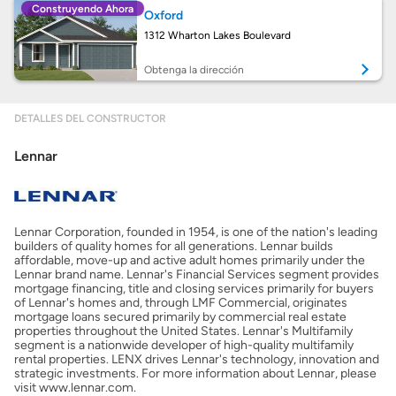
Construyendo Ahora
Oxford
Obtener Aprobación Previa
1312 Wharton Lakes Boulevard
Preparar mi casa para la venta
Obtenga la dirección
DETALLES DEL CONSTRUCTOR
Seguro de propietarios
Lennar
Obtener ofertas por mi casa
Lennar Corporation, founded in 1954, is one of the nation's leading
builders of quality homes for all generations. Lennar builds
affordable, move-up and active adult homes primarily under the
Lennar brand name. Lennar's Financial Services segment provides
mortgage financing, title and closing services primarily for buyers
of Lennar's homes and, through LMF Commercial, originates
mortgage loans secured primarily by commercial real estate
properties throughout the United States. Lennar's Multifamily
segment is a nationwide developer of high-quality multifamily
rental properties. LENX drives Lennar's technology, innovation and
strategic investments. For more information about Lennar, please
visit www.lennar.com.