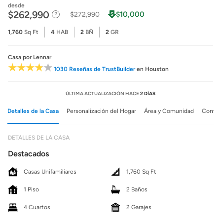
desde
$262,990
$10,000
$272,990
1,760
Sq Ft
4
HAB
2
BÑ
2
GR
Casa
por Lennar
1030 Reseñas de TrustBuilder
en Houston
ÚLTIMA ACTUALIZACIÓN HACE
2 DÍAS
Detalles de la Casa
Personalización del Hogar
Área y Comunidad
Comuni
DETALLES DE LA CASA
Destacados
Casas Unifamiliares
1,760 Sq Ft
1 Piso
2 Baños
4 Cuartos
2 Garajes