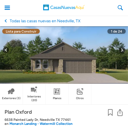
Todas las casas nuevas en Needville, TX
Lista para Construir
1
de
24
CasasNuevasAqui
Interiores
Exteriores
(3)
Planos
Otros
(20)
Co
Plan Oxford
6638 Painted Lady Dr, Needville TX 77461
en
Monarch Landing - Watermill Collection