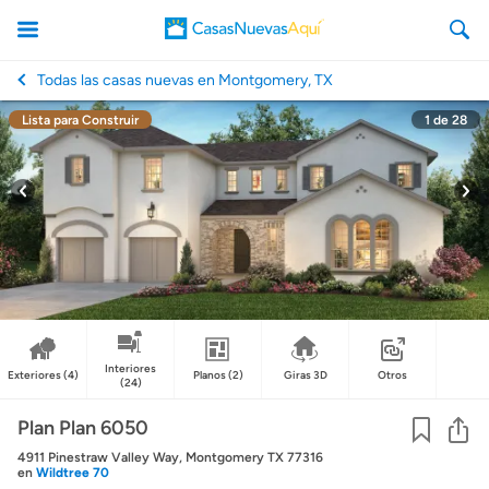
Todas las casas nuevas en Montgomery, TX
Lista para Construir
1
de
28
CasasNuevasAqui
Interiores
Exteriores
(4)
Planos
(2)
Giras 3D
Otros
(24)
Co
Plan Plan 6050
4911 Pinestraw Valley Way, Montgomery TX 77316
en
Wildtree 70