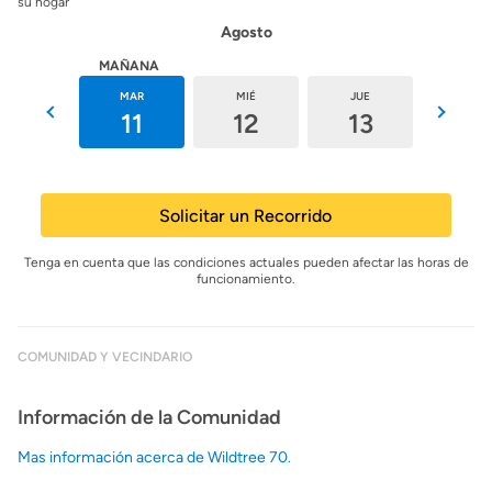
su hogar
Agosto
HOY
MAÑANA
LUN
MAR
MIÉ
JUE
VIE
10
11
12
13
14
Solicitar un Recorrido
Tenga en cuenta que las condiciones actuales pueden afectar las horas de
funcionamiento.
COMUNIDAD Y VECINDARIO
Información de la Comunidad
Mas información acerca de Wildtree 70.