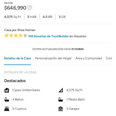
desde
$646,990
4,075
Sq Ft
5
HAB
4.5
BÑ
3
GR
Casa
por Shea Homes
168 Reseñas de TrustBuilder
en Houston
ÚLTIMA ACTUALIZACIÓN HACE
21 HORAS
Detalles de la Casa
Personalización del Hogar
Área y Comunidad
Comuni
DETALLES DE LA CASA
Destacados
Casas Unifamiliares
4,075 Sq Ft
4 Baños
1 Medio Baño
5 Cuartos
3 Garajes