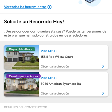
Solicite un Recorrido Hoy!
Mostrarme lo que puedo pagar
¿Desea conocer como sería esta casa? Puede visitar versiones de
este plan que han sido construidos en los alrededores.
Costos casa nueva vs. usada
Disponible Ahora
Plan 6050
Obtener mi puntaje de crédito
15811 Red Willow Court
Calcular mi hipoteca
Obtenga la dirección
Construyendo Ahora
Plan 6050
Obtener Aprobación Previa
5056 American Sycamore Trail
Preparar mi casa para la venta
Obtenga la dirección
DETALLES DEL CONSTRUCTOR
Seguro de propietarios