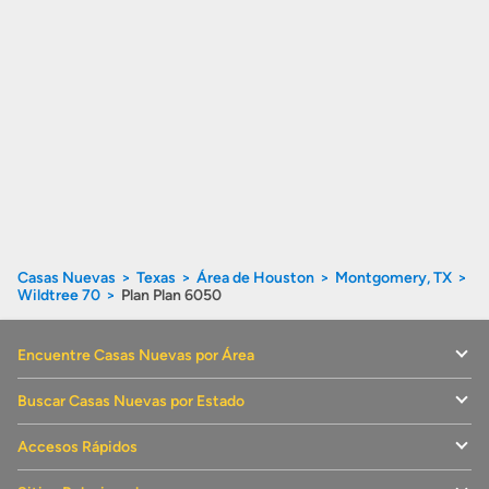
Casas Nuevas
Texas
Área de Houston
Montgomery, TX
Wildtree 70
Plan Plan 6050
Encuentre Casas Nuevas por Área
Buscar Casas Nuevas por Estado
Accesos Rápidos