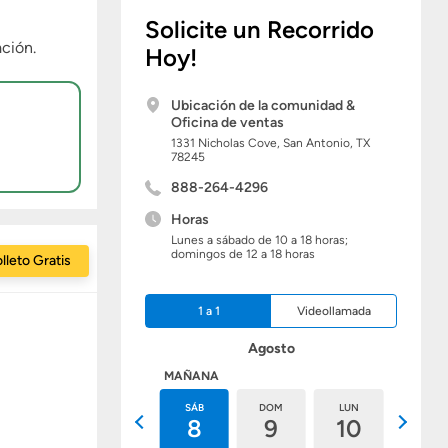
Solicite un Recorrido
ción.
Hoy!
Ubicación de la comunidad &
Oficina de ventas
1331 Nicholas Cove,
San Antonio,
TX
78245
888-264-4296
Horas
Lunes a sábado de 10 a 18 horas;
domingos de 12 a 18 horas
lleto Gratis
1 a 1
Videollamada
Agosto
HOY
MAÑANA
VIE
SÁB
DOM
LUN
MAR
7
8
9
10
11