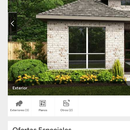
Exterior
Exteriores
(3)
Planos
Otros
(2)
Ofertas Especiales