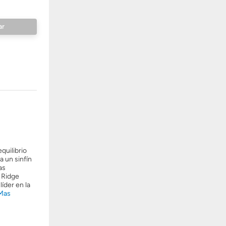
quilibrio
a un sinfín
as
a Ridge
íder en la
Mas