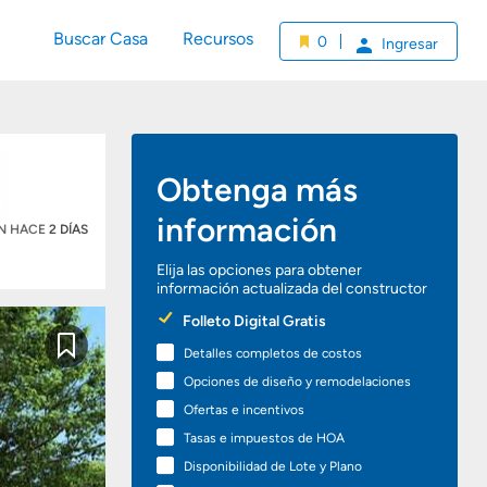
Buscar Casa
Recursos
0
Ingresar
Obtenga más
información
ÓN HACE
2 DÍAS
Elija las opciones para obtener
información actualizada del constructor
Preferred
Folleto Digital Gratis
Options
Detalles completos de costos
Guardar
Opciones de diseño y remodelaciones
Ofertas e incentivos
Tasas e impuestos de HOA
Disponibilidad de Lote y Plano