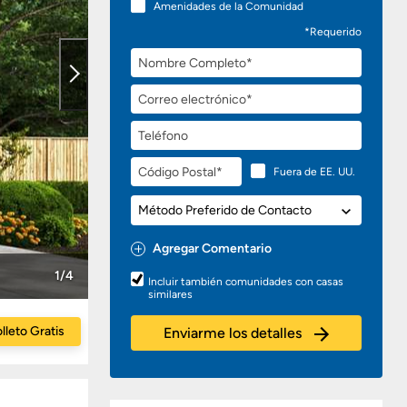
Amenidades de la Comunidad
*Requerido
Nombre
Completo
Correo
electrónico
Teléfono
Código
Fuera de EE. UU.
Postal
Método
Preferido
de
Agregar Comentario
Contacto
Preguntas
1/4
Incluir también comunidades con casas
o
similares
Comentarios
lleto Gratis
Enviarme los detalles