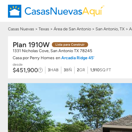
Casas Nuevas
Texas
Área de San Antonio
San Antonio, TX
A
Plan 1910W
Lista para Construir
1331 Nicholas Cove, San Antonio
TX
78245
Casa
por
Perry Homes
en
Arcadia Ridge 45'
desde
$451,900
3
HAB
3
BÑ
2
GR
1,910
SQ FT