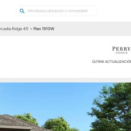
Buscar
Buscar
casas
nuevas
rcadia Ridge 45'
Plan 1910W
ÚLTIMA ACTUALIZACI