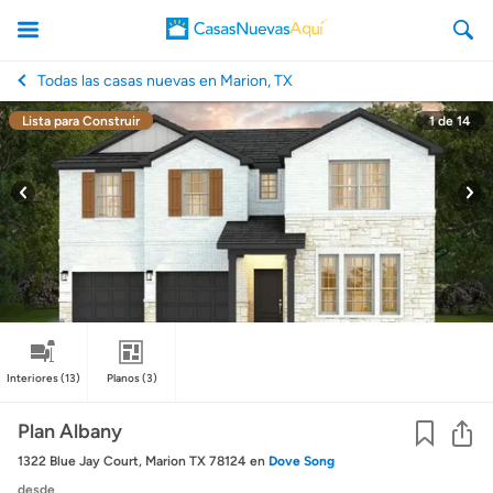
Todas las casas nuevas en Marion, TX
Lista para Construir
1
de
14
CasasNuevasAqui
Interiores
(13)
Planos
(3)
Co
Plan Albany
1322 Blue Jay Court, Marion TX 78124
en
Dove Song
desde