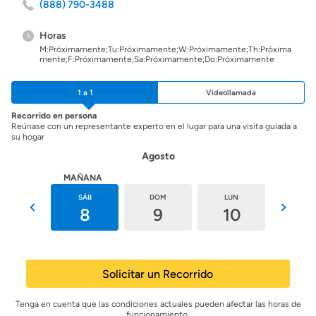
(888) 790-3488
Horas
M:Próximamente;Tu:Próximamente;W:Próximamente;Th:Próxima
mente;F:Próximamente;Sa:Próximamente;Do:Próximamente
1 a 1
Videollamada
Recorrido en persona
Reúnase con un representante experto en el lugar para una visita guiada a
su hogar
Agosto
HOY
MAÑANA
VIE
SÁB
DOM
LUN
MAR
7
8
9
10
11
Solicitar un Recorrido
Tenga en cuenta que las condiciones actuales pueden afectar las horas de
funcionamiento.