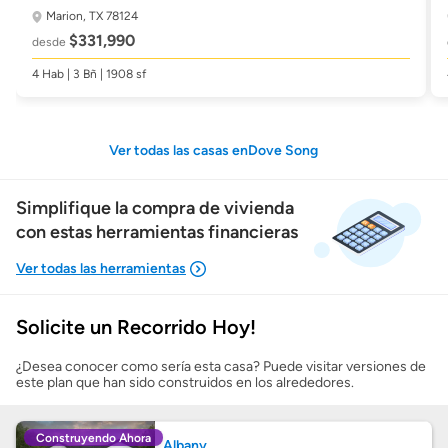
Marion, TX 78124
$331,990
desde
4 Hab | 3 Bñ | 1908 sf
Ver todas las casas enDove Song
Simplifique la compra de vivienda
con estas herramientas financieras
Solicite un Recorrido Hoy!
Mostrarme lo que puedo pagar
¿Desea conocer como sería esta casa? Puede visitar versiones de
este plan que han sido construidos en los alrededores.
Costos casa nueva vs. usada
Construyendo Ahora
Albany
Obtener mi puntaje de crédito