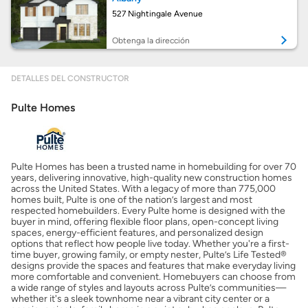
527 Nightingale Avenue
Calcular mi hipoteca
Obtenga la dirección
Obtener Aprobación Previa
DETALLES DEL CONSTRUCTOR
Pulte Homes
Preparar mi casa para la venta
Seguro de propietarios
Pulte Homes has been a trusted name in homebuilding for over 70
years, delivering innovative, high-quality new construction homes
across the United States. With a legacy of more than 775,000
Obtener ofertas por mi casa
homes built, Pulte is one of the nation’s largest and most
respected homebuilders. Every Pulte home is designed with the
buyer in mind, offering flexible floor plans, open-concept living
spaces, energy-efficient features, and personalized design
options that reflect how people live today. Whether you're a first-
time buyer, growing family, or empty nester, Pulte’s Life Tested®
designs provide the spaces and features that make everyday living
more comfortable and convenient. Homebuyers can choose from
a wide range of styles and layouts across Pulte’s communities—
whether it's a sleek townhome near a vibrant city center or a