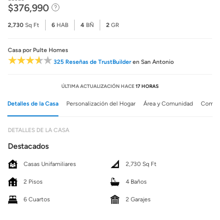
$376,990
2,730
Sq Ft
6
HAB
4
BÑ
2
GR
Casa
por Pulte Homes
325 Reseñas de TrustBuilder
en San Antonio
ÚLTIMA ACTUALIZACIÓN HACE
17 HORAS
Detalles de la Casa
Personalización del Hogar
Área y Comunidad
Comuni
DETALLES DE LA CASA
Destacados
Casas Unifamiliares
2,730 Sq Ft
2 Pisos
4 Baños
6 Cuartos
2 Garajes