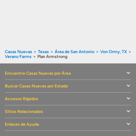
Casas Nuevas
Texas
Área de San Antonio
Von Ormy, TX
Verano Farms
Plan Armstrong
Encuentre Casas Nuevas por Área
Buscar Casas Nuevas por Estado
Accesos Rápidos
Sitios Relacionados
Enlaces de Ayuda