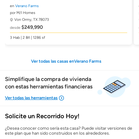
en
Verano Farms
por M/I Homes
Von Ormy, TX 78073
$249,990
desde
3 Hab | 2 Bñ | 1286 sf
Ver todas las casas enVerano Farms
Simplifique la compra de vivienda
con estas herramientas financieras
Solicite un Recorrido Hoy!
Mostrarme lo que puedo pagar
¿Desea conocer como sería esta casa? Puede visitar versiones de
este plan que han sido construidos en los alrededores.
Costos casa nueva vs. usada