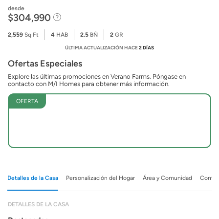
desde
$304,990
2,559
Sq Ft
4
HAB
2.5
BÑ
2
GR
ÚLTIMA ACTUALIZACIÓN HACE
2 DÍAS
Ofertas Especiales
Explore las últimas promociones en Verano Farms. Póngase en
contacto con M/I Homes para obtener más información.
OFERTA
Detalles de la Casa
Personalización del Hogar
Área y Comunidad
Comuni
DETALLES DE LA CASA