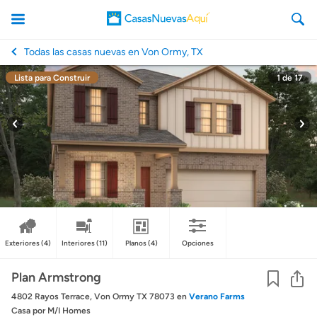
Todas las casas nuevas en Von Ormy, TX
Lista para Construir
1
de
17
CasasNuevasAqui
Exteriores
(4)
Interiores
(11)
Planos
(4)
Opciones
Co
Plan Armstrong
4802 Rayos Terrace, Von Ormy TX 78073
en
Verano Farms
Casa
por M/I Homes