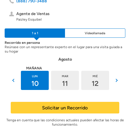
(888) 790-3488
Agente de Ventas
Paizley Esquibel
1 a 1
Videollamada
Recorrido en persona
Reúnase con un representante experto en el lugar para una visita guiada a
su hogar
Agosto
HOY
MAÑANA
DOM
LUN
MAR
MIÉ
JUE
9
10
11
12
13
Solicitar un Recorrido
Tenga en cuenta que las condiciones actuales pueden afectar las horas de
funcionamiento.