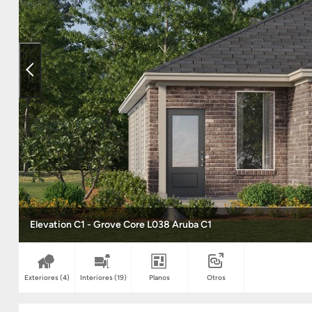
Elevation C1 - Grove Core L038 Aruba C1
Exteriores
(4)
Interiores
(19)
Planos
Otros