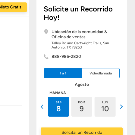
lleto Gratis
Solicite un Recorrido
Hoy!
Ubicación de la comunidad &
Oficina de ventas
Talley Rd and Cartwright Trails,
San
Antonio,
TX
78253
888-986-2820
1 a 1
Videollamada
Agosto
HOY
MAÑANA
VIE
SÁB
DOM
LUN
MAR
7
8
9
10
11
Solicitar un Recorrido