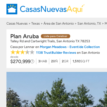
Casas Nuevas
Texas
Área de San Antonio
San Antonio, TX
M
Plan Aruba
Lista para Construir
Talley Rd and Cartwright Trails, San Antonio
TX
78253
Casa
por
Lennar
en
Morgan Meadows - Eventide Collection
1138 TrustBuilder Reviews
en San Antonio
desde
$270,999
3
HAB
2
BÑ
2
GR
1,510
SQ FT