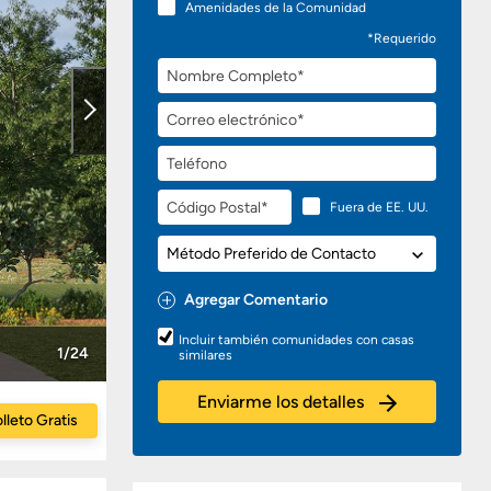
Amenidades de la Comunidad
*Requerido
Nombre
Completo
Correo
electrónico
Teléfono
Código
Fuera de EE. UU.
Postal
Método
Preferido
de
Agregar Comentario
Contacto
Preguntas
Incluir también comunidades con casas
o
1/24
similares
Comentarios
Enviarme los detalles
lleto Gratis