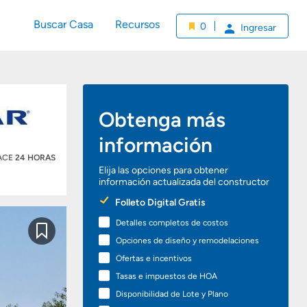
Buscar Casa
Recursos
0
Ingresar
Obtenga más
información
HACE
24 HORAS
Elija las opciones para obtener
información actualizada del constructor
Preferred
Folleto Digital Gratis
Options
Detalles completos de costos
Guardar
Opciones de diseño y remodelaciones
Ofertas e incentivos
Tasas e impuestos de HOA
Disponibilidad de Lote y Plano