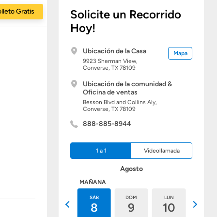
lleto Gratis
Solicite un Recorrido
Hoy!
Ubicación de la Casa
Mapa
9923 Sherman View,
Converse,
TX
78109
Ubicación de la comunidad &
Oficina de ventas
Besson Blvd and Collins Aly,
Converse,
TX
78109
888-885-8944
1 a 1
Videollamada
Agosto
HOY
MAÑANA
VIE
SÁB
DOM
LUN
MAR
7
8
9
10
11