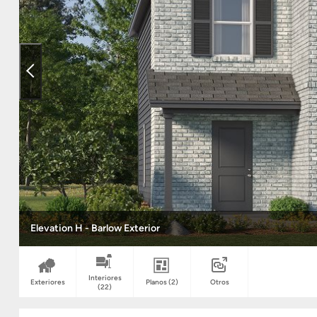
Elevation H - Barlow Exterior
Interiores
Exteriores
Planos
(2)
Otros
(22)