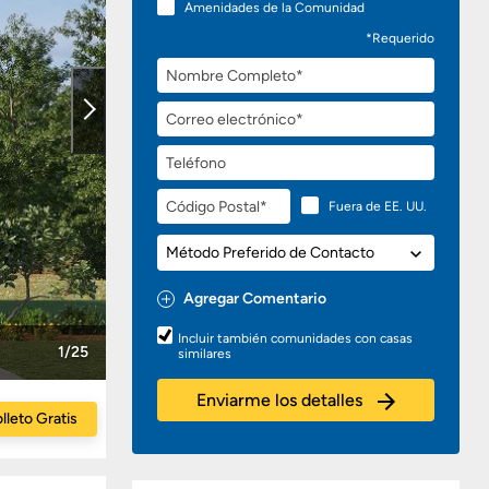
Amenidades de la Comunidad
*Requerido
Nombre
Completo
Correo
electrónico
Teléfono
Código
Fuera de EE. UU.
Postal
Método
Preferido
de
Agregar Comentario
Contacto
Preguntas
Incluir también comunidades con casas
o
1/25
similares
Comentarios
Enviarme los detalles
lleto Gratis