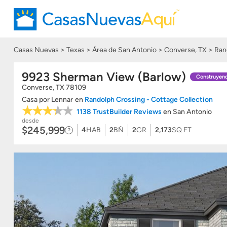
Casas Nuevas
Texas
Área de San Antonio
Converse, TX
Ran
9923 Sherman View (Barlow)
Construyen
Converse
,
TX
78109
Casa
por
Lennar
en
Randolph Crossing - Cottage Collection
1138 TrustBuilder Reviews
en San Antonio
desde
$245,999
4
HAB
2
BÑ
2
GR
2,173
SQ FT