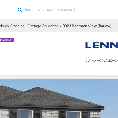
Buscar
Buscar
casas
nuevas
dolph Crossing - Cottage Collection
9923 Sherman View (Barlow)
do Ahora
ÚLTIMA ACTUALIZAC