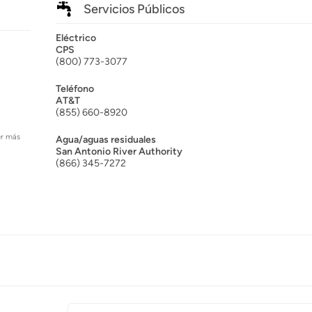
Servicios Públicos
Eléctrico
CPS
(800) 773-3077
Teléfono
AT&T
(855) 660-8920
er más
Agua/aguas residuales
San Antonio River Authority
(866) 345-7272