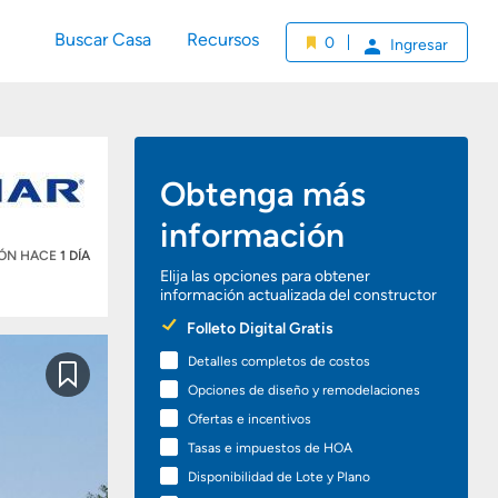
Buscar Casa
Recursos
0
Ingresar
Obtenga más
información
IÓN HACE
1 DÍA
Elija las opciones para obtener
información actualizada del constructor
Preferred
Folleto Digital Gratis
Options
Detalles completos de costos
Guardar
Opciones de diseño y remodelaciones
Ofertas e incentivos
Tasas e impuestos de HOA
Disponibilidad de Lote y Plano