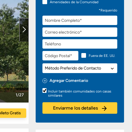
Amenidades de la Comunidad
*Requerido
Nombre
Completo
Correo
electrónico
Teléfono
Código
Fuera de EE. UU.
Postal
Método
Preferido
de
Agregar Comentario
Contacto
Preguntas
Incluir también comunidades con casas
o
1/27
similares
Comentarios
Enviarme los detalles
lleto Gratis