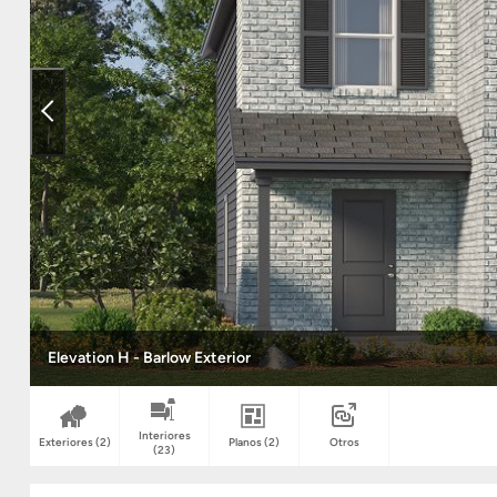
Elevation H - Barlow Exterior
Interiores
Exteriores
(2)
Planos
(2)
Otros
(23)