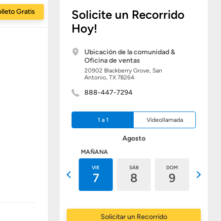
lleto Gratis
Solicite un Recorrido
Hoy!
Ubicación de la comunidad &
Oficina de ventas
20902 Blackberry Grove,
San
Antonio,
TX
78264
888-447-7294
1 a 1
Videollamada
Agosto
HOY
MAÑANA
JUE
VIE
SÁB
DOM
LUN
6
7
8
9
10
Solicitar un Recorrido