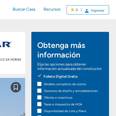
Buscar Casa
Recursos
0
Ingresar
Obtenga más
información
HACE
24 HORAS
Elija las opciones para obtener
información actualizada del constructor
Preferred
Folleto Digital Gratis
Options
Detalles completos de costos
Guardar
Opciones de diseño y remodelaciones
Ofertas e incentivos
Tasas e impuestos de HOA
Disponibilidad de Lote y Plano