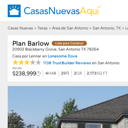
Casas Nuevas
Texas
Área de San Antonio
San Antonio, TX
L
Plan Barlow
Lista para Construir
20902 Blackberry Grove, San Antonio
TX
78264
Casa
por
Lennar
en
Lonesome Dove
1138 TrustBuilder Reviews
en San Antonio
desde
$238,999
4
HAB
2
BÑ
2
GR
2,173
SQ FT