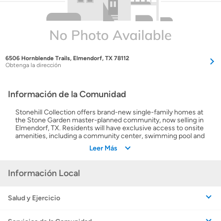
6506 Hornblende Trails, Elmendorf, TX 78112
Obtenga la dirección
Información de la Comunidad
Stonehill Collection offers brand-new single-family homes at
the Stone Garden master-planned community, now selling in
Elmendorf, TX. Residents will have exclusive access to onsite
amenities, including a community center, swimming pool and
playground. Brooks City Base is an easy drive away, making
Leer Más
this a convenient place for military personnel. The city has
various recreational activities to explore the outdoors, like
fishing and boating on Calaveras Lake and Victor Braunig
Información Local
Lake. Highway 181 is nearby for easy access to downtown
San Antonio to go shopping and enjoy the many restaurants
and entertainment options.
Salud y Ejercicio