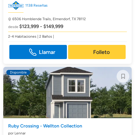
1138 Reseñas
6506 Hornblende Trails,
Elmendorf, TX 78112
$123,999 - $149,999
desde
2-4 Habitaciones | 2 Baños |
Llamar
Folleto
Disponible
Ruby Crossing - Wellton Collection
por Lennar