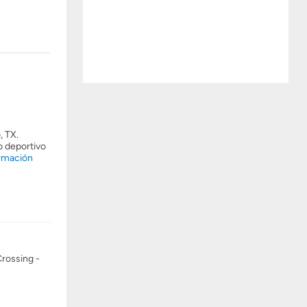
, TX.
o deportivo
rmación
Crossing -