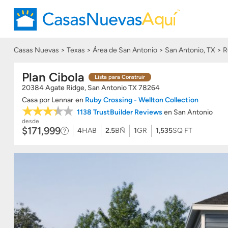
Casas Nuevas
Texas
Área de San Antonio
San Antonio, TX
R
Plan Cibola
Lista para Construir
20384 Agate Ridge, San Antonio
TX
78264
Casa
por
Lennar
en
Ruby Crossing - Wellton Collection
1138 TrustBuilder Reviews
en San Antonio
desde
$171,999
4
HAB
2.5
BÑ
1
GR
1,535
SQ FT