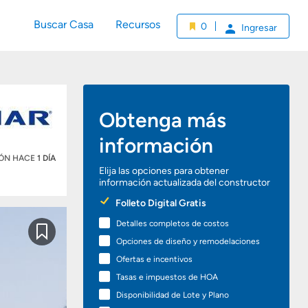
Buscar Casa
Recursos
0
Ingresar
Obtenga más
información
IÓN HACE
1 DÍA
Elija las opciones para obtener
información actualizada del constructor
Preferred
Folleto Digital Gratis
Options
Detalles completos de costos
Guardar
Opciones de diseño y remodelaciones
Ofertas e incentivos
Tasas e impuestos de HOA
Disponibilidad de Lote y Plano