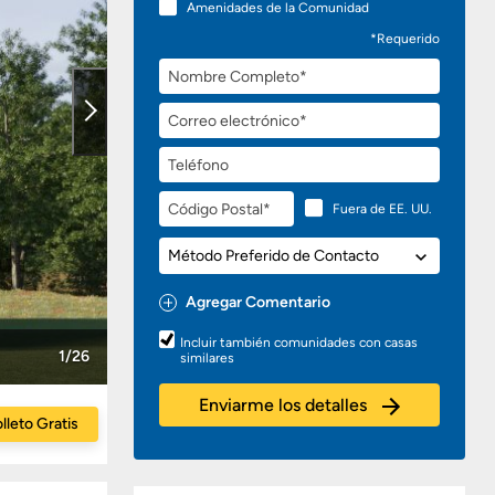
Amenidades de la Comunidad
*Requerido
Nombre
Completo
Correo
electrónico
Teléfono
Código
Fuera de EE. UU.
Postal
Método
Preferido
de
Agregar Comentario
Contacto
Preguntas
Incluir también comunidades con casas
o
1/26
similares
Comentarios
Enviarme los detalles
lleto Gratis