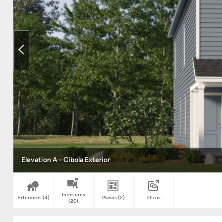
Elevation A - Cibola Exterior
Interiores
Exteriores
(4)
Planos
(2)
Otros
(20)