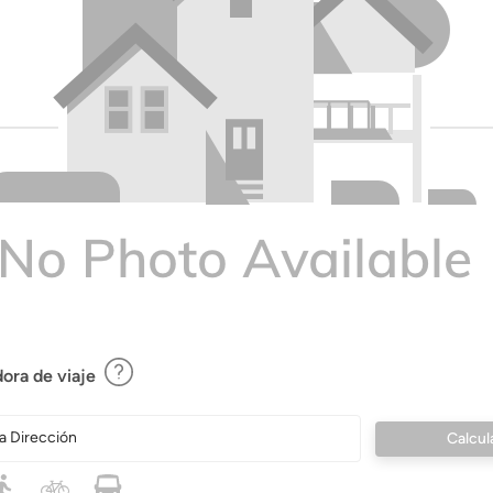
ora de viaje
a Dirección