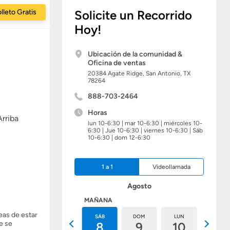
lleto Gratis
Solicite un Recorrido
Hoy!
Ubicación de la comunidad &
Oficina de ventas
20384 Agate Ridge,
San Antonio,
TX
78264
888-703-2464
Horas
Arriba
lun 10-6:30 | mar 10-6:30 | miércoles 10-
6:30 | Jue 10-6:30 | viernes 10-6:30 | Sáb
10-6:30 | dom 12-6:30
1 a 1
Videollamada
Agosto
HOY
MAÑANA
eas de estar
VIE
SÁB
DOM
LUN
MAR
e se
7
8
9
10
11