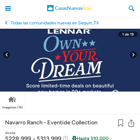
Todas las comunidades nuevas en Seguin, TX
1
de
19
CasasNuevasAqui
Imagenes
(19)
Co
Navarro Ranch - Eventide Collection
desde
$228,999 - $313,999
Hasta $10,000