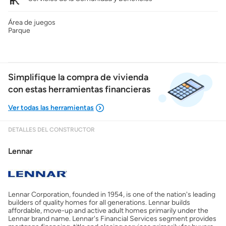
Área de juegos
Parque
Simplifique la compra de vivienda
con estas herramientas financieras
DETALLES DEL CONSTRUCTOR
Mostrarme lo que puedo pagar
Lennar
Costos casa nueva vs. usada
Lennar Corporation, founded in 1954, is one of the nation's leading
Obtener mi puntaje de crédito
builders of quality homes for all generations. Lennar builds
affordable, move-up and active adult homes primarily under the
Lennar brand name. Lennar's Financial Services segment provides
Calcular mi hipoteca