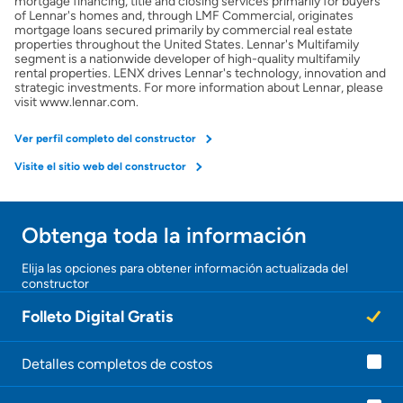
mortgage financing, title and closing services primarily for buyers
of Lennar's homes and, through LMF Commercial, originates
mortgage loans secured primarily by commercial real estate
properties throughout the United States. Lennar's Multifamily
Obtener Aprobación Previa
segment is a nationwide developer of high-quality multifamily
rental properties. LENX drives Lennar's technology, innovation and
strategic investments. For more information about Lennar, please
Preparar mi casa para la venta
visit www.lennar.com.
Ver perfil completo del constructor
Seguro de propietarios
Visite el sitio web del constructor
Obtener ofertas por mi casa
Obtenga toda la información
¡Gracias!
Elija las opciones para obtener información actualizada del
constructor
¡
U
Folleto Digital Gratis
n
a
g
e
Detalles completos de costos
n
t