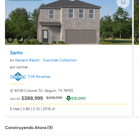
Santo
en
Navarro Ranch - Eventide Collection
por Lennar
1139 Reseñas
9038 Colonel Trl,
Seguin, TX 78155
$288,999
$298,999
$10,000
desde
5 Hab | 3 Bñ | 2 Gr | 2516 sf
Construyendo Ahora (9)