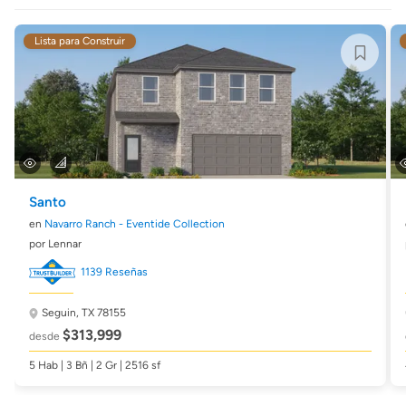
Lista para Construir
Santo
en
Navarro Ranch - Eventide Collection
por Lennar
1139 Reseñas
Seguin, TX 78155
$313,999
desde
5 Hab | 3 Bñ | 2 Gr | 2516 sf