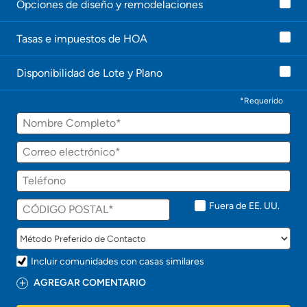
Opciones de diseño y remodelaciones
e
l
e
Tasas e impuestos de HOA
c
o
n
Disponibilidad de Lote y Plano
t
a
c
*Requerido
t
Nombre
a
r
á
Correo
p
electrónico
r
Teléfono
o
n
t
Fuera de EE. UU.
o
!
Incluir comunidades con casas similares
AGREGAR COMENTARIO