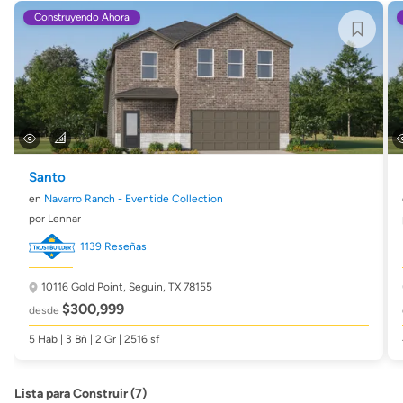
Construyendo Ahora
Santo
en
Navarro Ranch - Eventide Collection
por Lennar
1139 Reseñas
10116 Gold Point,
Seguin, TX 78155
$300,999
desde
5 Hab | 3 Bñ | 2 Gr | 2516 sf
Lista para Construir (7)