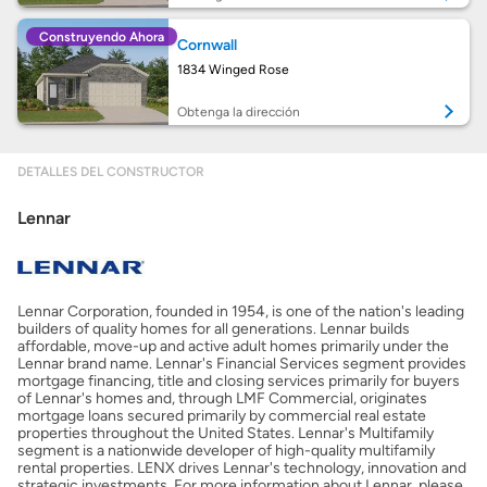
Construyendo Ahora
Cornwall
Seguro de propietarios
1834 Winged Rose
Obtenga la dirección
Obtener ofertas por mi casa
DETALLES DEL CONSTRUCTOR
Lennar
Lennar Corporation, founded in 1954, is one of the nation's leading
builders of quality homes for all generations. Lennar builds
affordable, move-up and active adult homes primarily under the
Lennar brand name. Lennar's Financial Services segment provides
mortgage financing, title and closing services primarily for buyers
of Lennar's homes and, through LMF Commercial, originates
mortgage loans secured primarily by commercial real estate
properties throughout the United States. Lennar's Multifamily
segment is a nationwide developer of high-quality multifamily
rental properties. LENX drives Lennar's technology, innovation and
strategic investments. For more information about Lennar, please