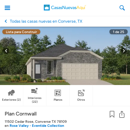
Todas las casas nuevas en Converse, TX
Lista para Construir
1
de
25
CasasNuevasAqui
Interiores
Exteriores
(2)
Planos
Otros
(22)
Co
Plan Cornwall
11502 Cedar Rose, Converse TX 78109
en
Rose Valley - Eventide Collection