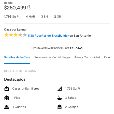
desde
$260,499
1,795
Sq Ft
4
HAB
3
BÑ
2
GR
Casa
por Lennar
1138 Reseñas de TrustBuilder
en San Antonio
ÚLTIMA ACTUALIZACIÓN HACE
22 HORAS
Detalles de la Casa
Personalización del Hogar
Área y Comunidad
Comuni
DETALLES DE LA CASA
Destacados
Casas Unifamiliares
1,795 Sq Ft
1 Piso
3 Baños
4 Cuartos
2 Garajes