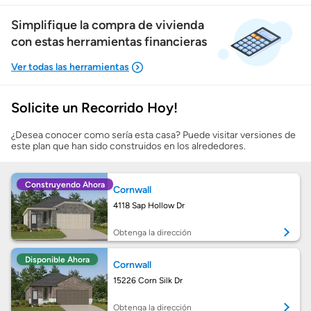
Simplifique la compra de vivienda
con estas herramientas financieras
Solicite un Recorrido Hoy!
Mostrarme lo que puedo pagar
¿Desea conocer como sería esta casa? Puede visitar versiones de
este plan que han sido construidos en los alrededores.
Costos casa nueva vs. usada
Construyendo Ahora
Cornwall
Obtener mi puntaje de crédito
4118 Sap Hollow Dr
Calcular mi hipoteca
Obtenga la dirección
Disponible Ahora
Cornwall
Obtener Aprobación Previa
15226 Corn Silk Dr
Preparar mi casa para la venta
Obtenga la dirección