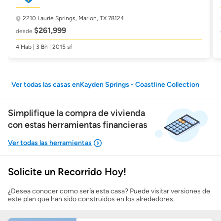
2210 Laurie Springs,
Marion, TX 78124
$261,999
desde
4 Hab | 3 Bñ | 2015 sf
Ver todas las casas enKayden Springs - Coastline Collection
Simplifique la compra de vivienda
con estas herramientas financieras
Solicite un Recorrido Hoy!
Mostrarme lo que puedo pagar
¿Desea conocer como sería esta casa? Puede visitar versiones de
este plan que han sido construidos en los alrededores.
Costos casa nueva vs. usada