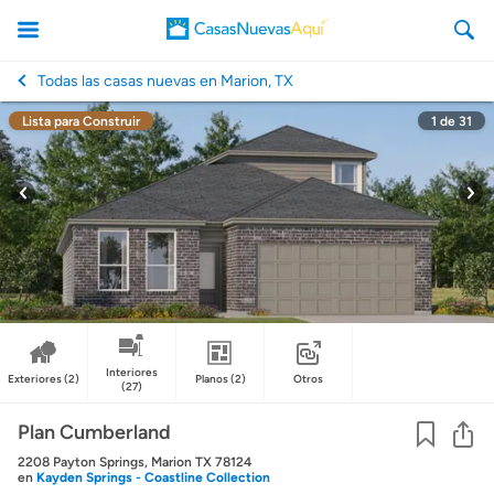
Todas las casas nuevas en Marion, TX
Lista para Construir
1
de
31
CasasNuevasAqui
Interiores
Exteriores
(2)
Planos
(2)
Otros
(27)
Co
Plan Cumberland
2208 Payton Springs, Marion TX 78124
en
Kayden Springs - Coastline Collection