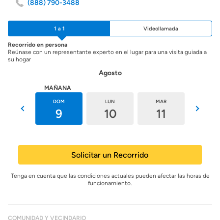
(888) 790-3488
1 a 1
Videollamada
Recorrido en persona
Reúnase con un representante experto en el lugar para una visita guiada a
su hogar
Agosto
HOY
MAÑANA
SÁB
DOM
LUN
MAR
MIÉ
8
9
10
11
12
Solicitar un Recorrido
Tenga en cuenta que las condiciones actuales pueden afectar las horas de
funcionamiento.
COMUNIDAD Y VECINDARIO