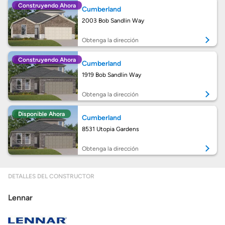
Construyendo Ahora
Cumberland
Obtener mi puntaje de crédito
2003 Bob Sandlin Way
Calcular mi hipoteca
Obtenga la dirección
Construyendo Ahora
Cumberland
Obtener Aprobación Previa
1919 Bob Sandlin Way
Preparar mi casa para la venta
Obtenga la dirección
Disponible Ahora
Cumberland
Seguro de propietarios
8531 Utopia Gardens
Obtenga la dirección
Obtener ofertas por mi casa
DETALLES DEL CONSTRUCTOR
Lennar