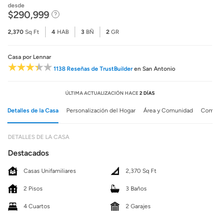
desde
$290,999
2,370
Sq Ft
4
HAB
3
BÑ
2
GR
Casa
por Lennar
1138 Reseñas de TrustBuilder
en San Antonio
ÚLTIMA ACTUALIZACIÓN HACE
2 DÍAS
Detalles de la Casa
Personalización del Hogar
Área y Comunidad
Comuni
DETALLES DE LA CASA
Destacados
Casas Unifamiliares
2,370 Sq Ft
2 Pisos
3 Baños
4 Cuartos
2 Garajes