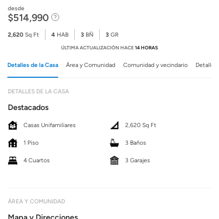
desde
$514,990
2,620
Sq Ft
4
HAB
3
BÑ
3
GR
ÚLTIMA ACTUALIZACIÓN HACE
14 HORAS
Detalles de la Casa
Área y Comunidad
Comunidad y vecindario
Detalles
DETALLES DE LA CASA
Destacados
Casas Unifamiliares
2,620 Sq Ft
1 Piso
3 Baños
4 Cuartos
3 Garajes
ÁREA Y COMUNIDAD
Mapa y Direcciones