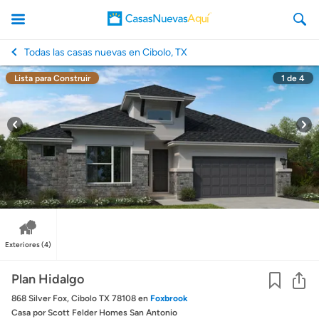
Todas las casas nuevas en Cibolo, TX
Lista para Construir
1
de
4
CasasNuevasAqui
Exteriores
(4)
Co
Plan Hidalgo
868 Silver Fox, Cibolo TX 78108
en
Foxbrook
Casa
por Scott Felder Homes San Antonio