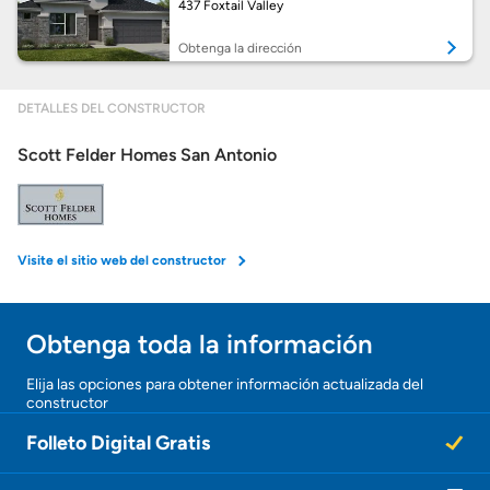
437 Foxtail Valley
Calcular mi hipoteca
Obtenga la dirección
Obtener Aprobación Previa
DETALLES DEL CONSTRUCTOR
Scott Felder Homes San Antonio
Preparar mi casa para la venta
Seguro de propietarios
Visite el sitio web del constructor
Obtener ofertas por mi casa
Obtenga toda la información
Elija las opciones para obtener información actualizada del
constructor
Folleto Digital Gratis