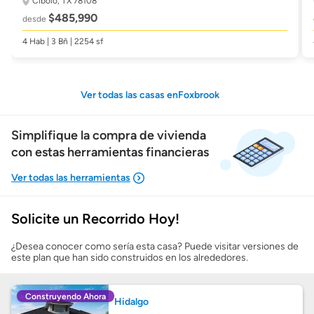
Cibolo, TX 78108
$485,990
desde
4 Hab | 3 Bñ | 2254 sf
Ver todas las casas enFoxbrook
Simplifique la compra de vivienda
con estas herramientas financieras
Solicite un Recorrido Hoy!
Mostrarme lo que puedo pagar
¿Desea conocer como sería esta casa? Puede visitar versiones de
este plan que han sido construidos en los alrededores.
Costos casa nueva vs. usada
Construyendo Ahora
Hidalgo
Obtener mi puntaje de crédito