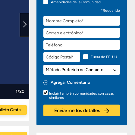
Amenidades de la Comunidad
*Requerido
Nombre
Completo
Correo
electrónico
Teléfono
Código
Fuera de EE. UU.
Postal
Método
Preferido
de
Agregar Comentario
Contacto
Preguntas
1/20
Incluir también comunidades con casas
o
similares
Comentarios
lleto Gratis
Enviarme los detalles