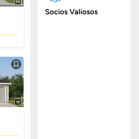
24
Socios Valiosos
Guardar
19