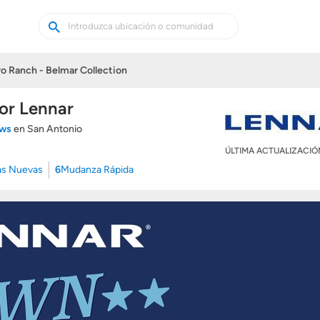
Buscar
Buscar
casas
nuevas
o Ranch - Belmar Collection
or Lennar
ews
en San Antonio
ÚLTIMA ACTUALIZACI
as Nuevas
6
Mudanza Rápida