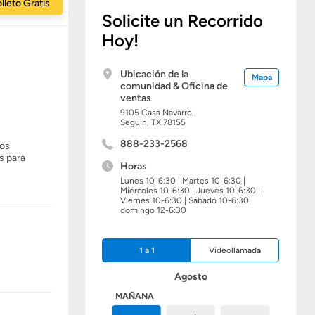
lleto Gratis
Solicite un Recorrido
Hoy!
Ubicación de la
Mapa
comunidad & Oficina de
ventas
9105 Casa Navarro,
Seguin,
TX
78155
888-233-2568
Los
s para
Horas
Lunes 10-6:30 | Martes 10-6:30 |
Miércoles 10-6:30 | Jueves 10-6:30 |
Viernes 10-6:30 | Sábado 10-6:30 |
domingo 12-6:30
1 a 1
Videollamada
Agosto
HOY
MAÑANA