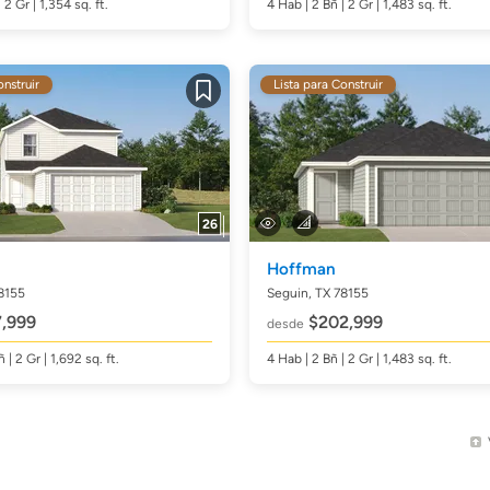
| 2 Gr | 1,354
sq. ft.
4
Hab
| 2
Bñ
| 2 Gr | 1,483
sq. ft.
onstruir
Lista para Construir
Guardar
26
Hoffman
8155
Seguin, TX 78155
,999
$202,999
desde
ñ
| 2 Gr | 1,692
sq. ft.
4
Hab
| 2
Bñ
| 2 Gr | 1,483
sq. ft.