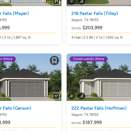
21
r Falls
(Mayer)
218 Pastar Falls
(Tilley)
8155
Seguin, TX 78155
,999
$203,999
desde
ñ
| 2 Gr | 1,897
sq. ft.
4
Hab
| 2.5
Bñ
| 2 Gr | 1,692
sq. ft.
do Ahora
Construyendo Ahora
Guardar
17
r Falls
(Gerson)
222 Pastar Falls
(Hoffman)
8155
Seguin, TX 78155
,999
$187,999
desde