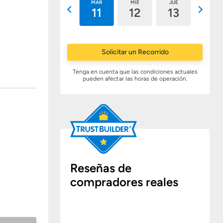
LUN
MAR
MIÉ
JUE
VIE
10
11
12
13
14
Solicitar un Recorrido
Tenga en cuenta que las condiciones actuales
pueden afectar las horas de operación.
Reseñas de
compradores reales