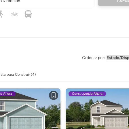
a Dirección
Ordenar por:
ista para Construir (4)
do Ahora
Construyendo Ahora
Guardar