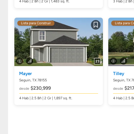
4
Hab
| 2
Bñ
| 2 Gr | 1,483
sq. ft.
3
Hab
| 2
Bñ
Lista para Construir
Lista para C
Guardar
23
Mayer
Tilley
Seguin, TX 78155
Seguin, TX 7
$230,999
$217
desde
desde
4
Hab
| 2.5
Bñ
| 2 Gr | 1,897
sq. ft.
4
Hab
| 2.5
B