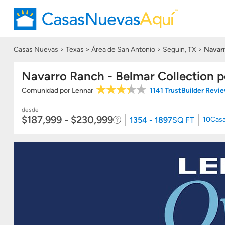
Casas Nuevas
Texas
Área de San Antonio
Seguin, TX
Navarr
Navarro Ranch - Belmar Collection p
Comunidad
por
Lennar
1141 TrustBuilder Revi
desde
$187,999 - $230,999
1354 - 1897
SQ FT
10
Cas