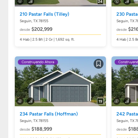
24
210 Pastar Falls
(Tilley)
230 Pasta
Seguin, TX 78155
Seguin, TX 7
$202,999
$216
desde
desde
4
Hab
| 2.5
Bñ
| 2 Gr | 1,692
sq. ft.
4
Hab
| 2.5
B
Construyendo Ahora
Construyen
Guardar
19
234 Pastar Falls
(Hoffman)
242 Pasta
Seguin, TX 78155
Seguin, TX 7
$188,999
$188
desde
desde