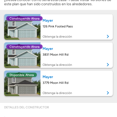
este plan que han sido construidos en los alrededores.
Costos casa nueva vs. usada
Construyendo Ahora
Mayer
Obtener mi puntaje de crédito
126 Pink Footed Pass
Calcular mi hipoteca
Obtenga la dirección
Construyendo Ahora
Mayer
Obtener Aprobación Previa
3831 Moon Hill Rd
Preparar mi casa para la venta
Obtenga la dirección
Disponible Ahora
Mayer
Seguro de propietarios
3779 Moon Hill Rd
Obtenga la dirección
Obtener ofertas por mi casa
DETALLES DEL CONSTRUCTOR