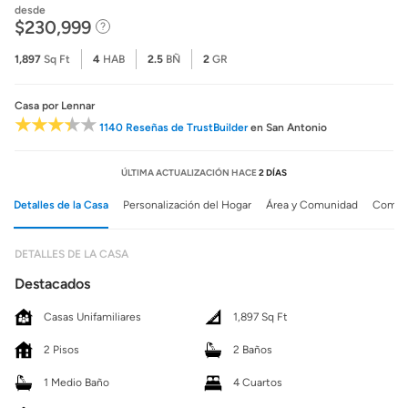
desde
$230,999
1,897
Sq Ft
4
HAB
2.5
BÑ
2
GR
Casa
por Lennar
1140 Reseñas de TrustBuilder
en San Antonio
ÚLTIMA ACTUALIZACIÓN HACE
2 DÍAS
Detalles de la Casa
Personalización del Hogar
Área y Comunidad
Comuni
DETALLES DE LA CASA
Destacados
Casas Unifamiliares
1,897 Sq Ft
2 Pisos
2 Baños
1 Medio Baño
4 Cuartos