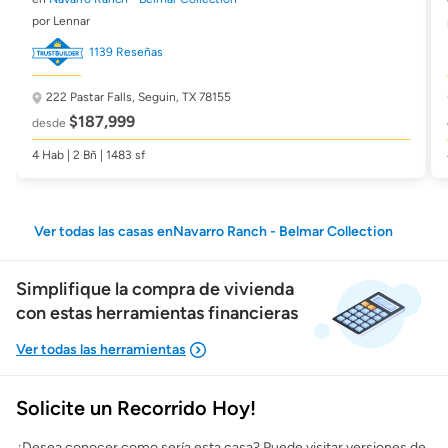
por Lennar
1139 Reseñas
222 Pastar Falls,
Seguin, TX 78155
$187,999
desde
4 Hab | 2 Bñ | 1483 sf
Ver todas las casas enNavarro Ranch - Belmar Collection
Simplifique la compra de vivienda
con estas herramientas financieras
Solicite un Recorrido Hoy!
Mostrarme lo que puedo pagar
¿Desea conocer como sería esta casa? Puede visitar versiones de