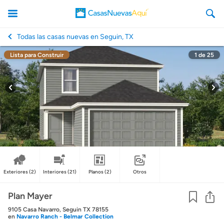
Todas las casas nuevas en Seguin, TX
Lista para Construir
1
de
25
CasasNuevasAqui
Exteriores
(2)
Interiores
(21)
Planos
(2)
Otros
Co
Plan Mayer
9105 Casa Navarro, Seguin TX 78155
en
Navarro Ranch - Belmar Collection