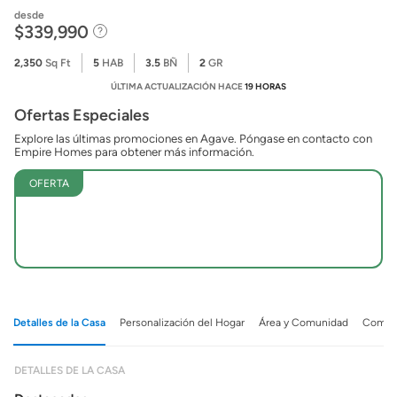
desde
$339,990
2,350
Sq Ft
5
HAB
3.5
BÑ
2
GR
ÚLTIMA ACTUALIZACIÓN HACE
19 HORAS
Ofertas Especiales
Explore las últimas promociones en Agave. Póngase en contacto con
Empire Homes para obtener más información.
OFERTA
Detalles de la Casa
Personalización del Hogar
Área y Comunidad
Comuni
DETALLES DE LA CASA