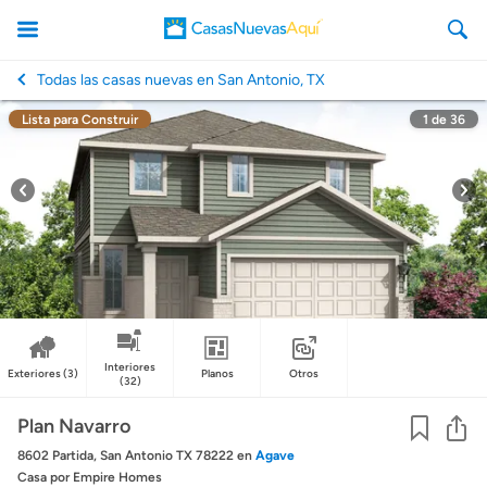
Todas las casas nuevas en San Antonio, TX
Lista para Construir
1
de
36
CasasNuevasAqui
Interiores
Exteriores
(3)
Planos
Otros
(32)
Co
Plan Navarro
8602 Partida, San Antonio TX 78222
en
Agave
Casa
por Empire Homes