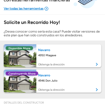
con estas herramientas financieras
Solicite un Recorrido Hoy!
Mostrarme lo que puedo pagar
¿Desea conocer como sería esta casa? Puede visitar versiones de
este plan que han sido construidos en los alrededores.
Costos casa nueva vs. usada
Disponible Ahora
Navarro
Obtener mi puntaje de crédito
4950 Miagave
Calcular mi hipoteca
Obtenga la dirección
Construyendo Ahora
Navarro
Obtener Aprobación Previa
4946 Don Julio
Preparar mi casa para la venta
Obtenga la dirección
DETALLES DEL CONSTRUCTOR
Seguro de propietarios