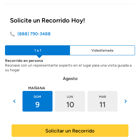
Solicite un Recorrido Hoy!
(888) 790-3488
1 a 1
Videollamada
Recorrido en persona
Reúnase con un representante experto en el lugar para una visita guiada a
su hogar
Agosto
HOY
MAÑANA
SÁB
DOM
LUN
MAR
MIÉ
8
9
10
11
12
Solicitar un Recorrido