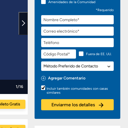
Amenidades de la Comunidad
*Requerido
Nombre
Completo
Correo
electrónico
Teléfono
Código
Fuera de EE. UU.
Postal
Método
Preferido
de
Agregar Comentario
Contacto
Preguntas
1/16
Incluir también comunidades con casas
o
similares
Comentarios
lleto Gratis
Enviarme los detalles