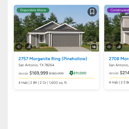
Disponible Ahora
Construyen
Guardar
18
2757 Morganite Ring
(Pinehollow)
2708 Mor
San Antonio, TX 78264
San Antonio
$214
$169,999
$11,000
desde
desde
$180,999
4
Hab
| 2.5
B
4
Hab
| 2
Bñ
| 2 Gr | 1,600
sq. ft.