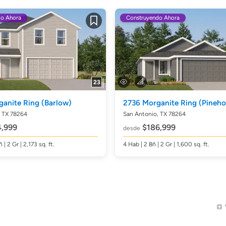
do Ahora
Construyendo Ahora
Guardar
23
ganite Ring
(Barlow)
2736 Morganite Ring
(Pineho
, TX 78264
San Antonio, TX 78264
,999
$186,999
desde
ñ
| 2 Gr | 2,173
sq. ft.
4
Hab
| 2
Bñ
| 2 Gr | 1,600
sq. ft.