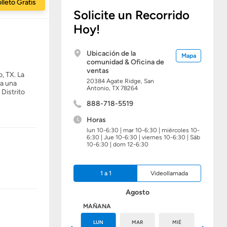
lleto Gratis
Solicite un Recorrido
Hoy!
Ubicación de la
Mapa
comunidad & Oficina de
ventas
, TX. La
20384 Agate Ridge,
San
 a una
Antonio,
TX
78264
Distrito
888-718-5519
Horas
lun 10-6:30 | mar 10-6:30 | miércoles 10-
6:30 | Jue 10-6:30 | viernes 10-6:30 | Sáb
10-6:30 | dom 12-6:30
1 a 1
Videollamada
Agosto
HOY
MAÑANA
DOM
LUN
MAR
MIÉ
JUE