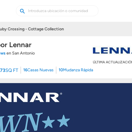
Buscar
Buscar
casas
nuevas
uby Crossing - Cottage Collection
por Lennar
iews
en San Antonio
ÚLTIMA ACTUALIZACI
173
SQ FT
16
Casas Nuevas
10
Mudanza Rápida