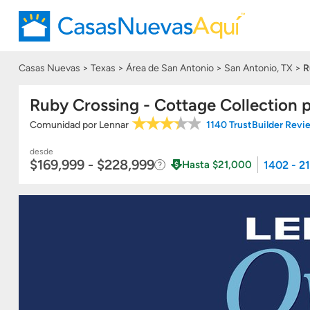
Casas Nuevas
Texas
Área de San Antonio
San Antonio, TX
R
Ruby Crossing - Cottage Collection 
Comunidad
por
Lennar
1140 TrustBuilder Rev
desde
$169,999 - $228,999
1402 - 2
Hasta $21,000