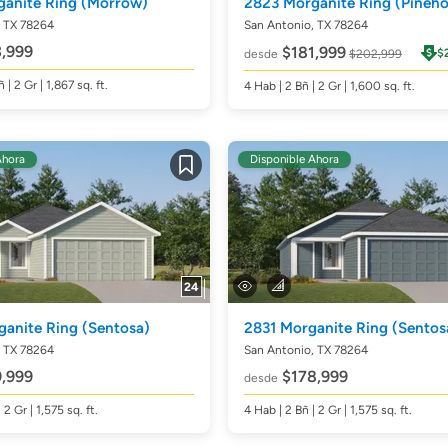
ganite Ring
(Morrow)
2823 Morganite Ring
(Pineho
, TX 78264
San Antonio, TX 78264
,999
$181,999
$
desde
$202,999
ñ
| 2 Gr | 1,867
sq. ft.
4
Hab
| 2
Bñ
| 2 Gr | 1,600
sq. ft.
Ahora
Disponible Ahora
Guardar
24
ganite Ring
(Sentosa)
2831 Morganite Ring
(Sentos
, TX 78264
San Antonio, TX 78264
,999
$178,999
desde
| 2 Gr | 1,575
sq. ft.
4
Hab
| 2
Bñ
| 2 Gr | 1,575
sq. ft.