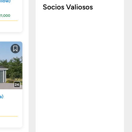
llow)
Socios Valiosos
21,000
Guardar
24
a)