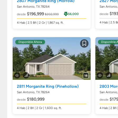
2807 Morganite Ring
(Morrow)
2827 Mor
San Antonio, TX 78264
San Antonio
$193
$196,999
$6,000
desde
desde
$202,999
4
Hab
| 2.5
B
4
Hab
| 2.5
Bñ
| 2 Gr | 1,867
sq. ft.
Disponible Ahora
Disponible 
Guardar
18
2811 Morganite Ring
(Pinehollow)
2803 Mor
San Antonio, TX 78264
San Antonio
$180,999
$179
desde
desde
4
Hab
| 2
Bñ
| 2 Gr | 1,600
sq. ft.
4
Hab
| 2
Bñ