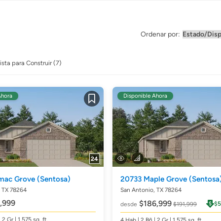
Ordenar por:
ista para Construir (7)
Ahora
Disponible Ahora
Guardar
24
mac Grove
(Sentosa)
20733 Maple Grove
(Sentosa
, TX 78264
San Antonio, TX 78264
,999
$186,999
$5
desde
$191,999
| 2 Gr | 1,575
sq. ft.
4
Hab
| 2
Bñ
| 2 Gr | 1,575
sq. ft.