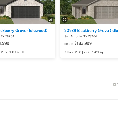
21
ackberry Grove
(Idlewood)
20939 Blackberry Grove
(Idl
, TX 78264
San Antonio, TX 78264
,999
$183,999
desde
 2 Gr | 1,411
sq. ft.
3
Hab
| 2
Bñ
| 2 Gr | 1,411
sq. ft.