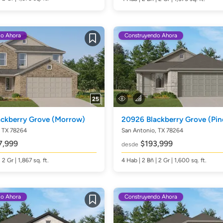
do Ahora
Construyendo Ahora
Guardar
25
ackberry Grove
(Morrow)
20926 Blackberry Grove
(Pin
, TX 78264
San Antonio, TX 78264
,999
$193,999
desde
| 2 Gr | 1,867
sq. ft.
4
Hab
| 2
Bñ
| 2 Gr | 1,600
sq. ft.
do Ahora
Construyendo Ahora
Guardar