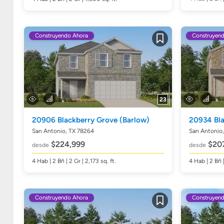
Construyendo Ahora
Construyen
Guardar
23
20906 Blackberry Grove
(Barlow)
20934 Bl
San Antonio, TX 78264
San Antonio
$224,999
$207
desde
desde
4
Hab
| 2
Bñ
| 2 Gr | 2,173
sq. ft.
4
Hab
| 2
Bñ
Construyendo Ahora
Construyen
Guardar