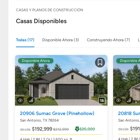
CASAS Y PLANOS DE CONSTRUCCIÓN
Casas Disponibles
Todas (17)
Disponible Ahora (3)
Construyendo Ahora (7)
L
Disponible Ahora
Disponible 
Guardar
18
20906 Sumac Grove
(Pinehollow)
20818 Su
San Antonio, TX 78264
San Antonio
$191
$192,999
$20,000
desde
desde
$212,999
4
Hab
| 2
Bñ
4
Hab
| 2
Bñ
| 2 Gr | 1,600
sq. ft.