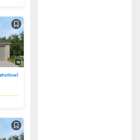
Guardar
18
ehollow)
Guardar