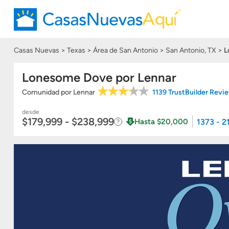
Casas Nuevas
Texas
Área de San Antonio
San Antonio, TX
L
Lonesome Dove por Lennar
Comunidad
por
Lennar
1139 TrustBuilder Revi
desde
$179,999 - $238,999
1373 - 2
Hasta $20,000