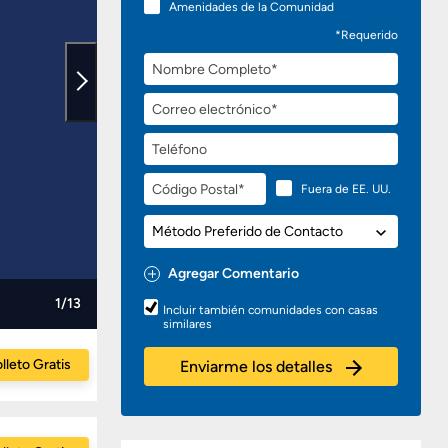
Amenidades de la Comunidad
*Requerido
Nombre
Completo
Correo
electrónico
Teléfono
Código
Fuera de EE. UU.
Postal
Método
Preferido
de
Agregar Comentario
Contacto
Preguntas
1/13
Incluir también comunidades con casas
o
similares
Comentarios
lleto Gratis
Enviarme los detalles