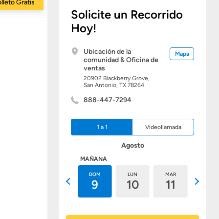
lleto Gratis
Solicite un Recorrido
Hoy!
Ubicación de la
Mapa
comunidad & Oficina de
ventas
20902 Blackberry Grove,
San Antonio,
TX
78264
888-447-7294
1 a 1
Videollamada
Agosto
HOY
MAÑANA
SÁB
DOM
LUN
MAR
MIÉ
8
9
10
11
12