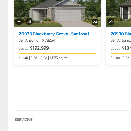
24
20938 Blackberry Grove
(Sentosa)
20930 Bl
San Antonio, TX 78264
San Antonio
$192,999
$184
desde
desde
4
Hab
| 2
Bñ
| 2 Gr | 1,575
sq. ft.
3
Hab
| 2
Bñ
|
SERVICIOS