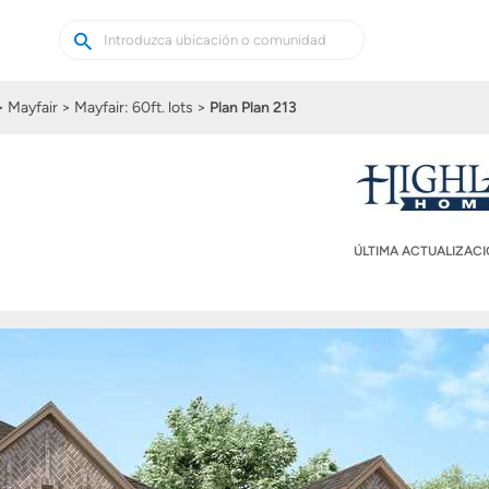
Buscar
Buscar
casas
nuevas
Mayfair
Mayfair: 60ft. lots
Plan Plan 213
ÚLTIMA ACTUALIZAC