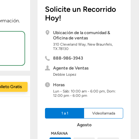
Solicite un Recorrido
Hoy!
ormación.
Ubicación de la comunidad &
Oficina de ventas
310 Cleveland Way,
New Braunfels,
TX
78130
888-986-3943
Agente de Ventas
Debbie Lopez
Horas
lleto Gratis
Lun - Sáb: 10:00 am - 6:00 pm, Dom:
12:00 pm - 6:00 pm
1 a 1
Videollamada
Agosto
HOY
MAÑANA