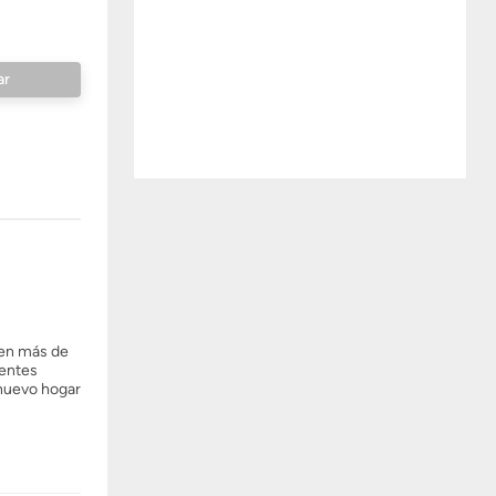
yen más de
dentes
 nuevo hogar