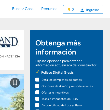
Buscar Casa
Recursos
0
Ingresar
Obtenga más
información
IÓN HACE
1 DÍA
Elija las opciones para obtener
información actualizada del constructor
Preferred
Folleto Digital Gratis
Options
Detalles completos de costos
Guardar
Opciones de diseño y remodelaciones
Ofertas e incentivos
Tasas e impuestos de HOA
Disponibilidad de Lote y Plano