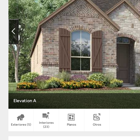
Elevation A
Interiores
Exteriores
(5)
Planos
Otros
(23)