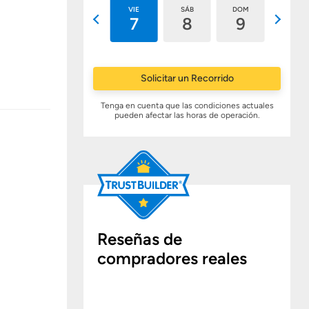
JUE
VIE
SÁB
DOM
LUN
6
7
8
9
10
Solicitar un Recorrido
Tenga en cuenta que las condiciones actuales
pueden afectar las horas de operación.
Reseñas de
compradores reales