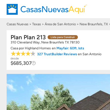
Casas Nuevas
Texas
Área de San Antonio
New Braunfels, TX
Plan Plan 213
Lista para Construir
310 Cleveland Way, New Braunfels
TX
78130
Casa
por
Highland Homes
en
Mayfair: 60ft. lots
327 TrustBuilder Reviews
en San Antonio
desde
$685,307