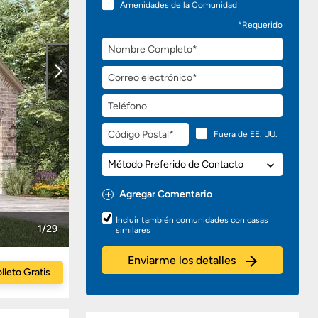
Amenidades de la Comunidad
*Requerido
Nombre
Completo
Correo
electrónico
Teléfono
Código
Fuera de EE. UU.
Postal
Método
Preferido
de
Agregar Comentario
Contacto
Preguntas
Incluir también comunidades con casas
o
1/29
similares
Comentarios
Enviarme los detalles
lleto Gratis