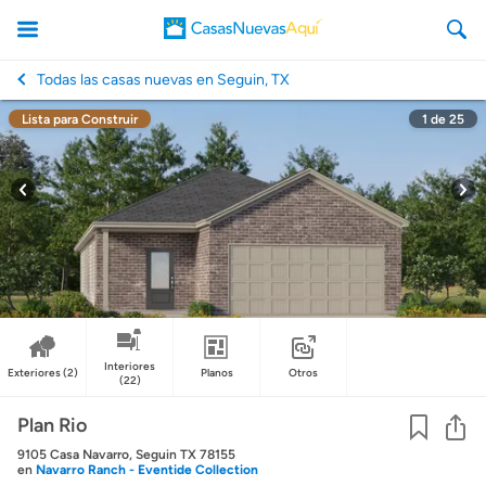
Todas las casas nuevas en Seguin, TX
Lista para Construir
1
de
25
CasasNuevasAqui
Interiores
Exteriores
(2)
Planos
Otros
(22)
Co
Plan Rio
9105 Casa Navarro, Seguin TX 78155
en
Navarro Ranch - Eventide Collection