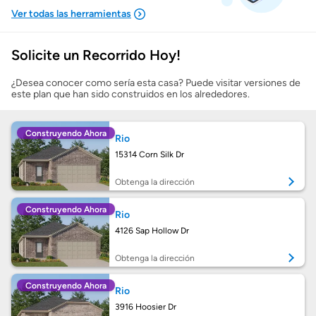
Solicite un Recorrido Hoy!
Mostrarme lo que puedo pagar
¿Desea conocer como sería esta casa? Puede visitar versiones de
este plan que han sido construidos en los alrededores.
Costos casa nueva vs. usada
Construyendo Ahora
Rio
Obtener mi puntaje de crédito
15314 Corn Silk Dr
Calcular mi hipoteca
Obtenga la dirección
Construyendo Ahora
Rio
Obtener Aprobación Previa
4126 Sap Hollow Dr
Preparar mi casa para la venta
Obtenga la dirección
Construyendo Ahora
Rio
Seguro de propietarios
3916 Hoosier Dr