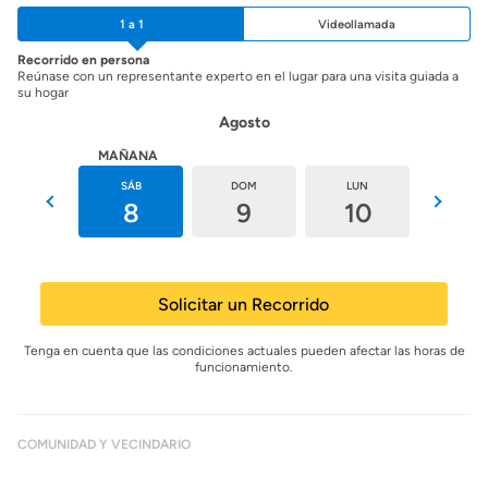
1 a 1
Videollamada
Recorrido en persona
Reúnase con un representante experto en el lugar para una visita guiada a
su hogar
Agosto
HOY
MAÑANA
VIE
SÁB
DOM
LUN
MAR
7
8
9
10
11
Solicitar un Recorrido
Tenga en cuenta que las condiciones actuales pueden afectar las horas de
funcionamiento.
COMUNIDAD Y VECINDARIO