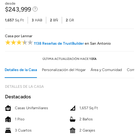
desde
$243,999
1,657
Sq Ft
3
HAB
2
BÑ
2
GR
Casa
por Lennar
1138 Reseñas de TrustBuilder
en San Antonio
ÚLTIMA ACTUALIZACIÓN HACE
1 DÍA
Detalles de la Casa
Personalización del Hogar
Área y Comunidad
Comuni
DETALLES DE LA CASA
Destacados
Casas Unifamiliares
1,657 Sq Ft
1 Piso
2 Baños
3 Cuartos
2 Garajes