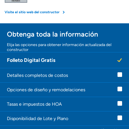
Obtener mi puntaje de crédito
Visite el sitio web del constructor
Calcular mi hipoteca
Obtenga toda la información
Obtener Aprobación Previa
Elija las opciones para obtener información actualizada del
constructor
Folleto Digital Gratis
Preparar mi casa para la venta
Detalles completos de costos
Seguro de propietarios
Opciones de diseño y remodelaciones
Obtener ofertas por mi casa
Tasas e impuestos de HOA
Disponibilidad de Lote y Plano