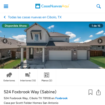
Todas las casas nuevas en Cibolo, TX
Disponible Ahora
1
de
16
CasasNuevasAqui
Exteriores
Interiores
(13)
Planos
(2)
Co
524 Foxbrook Way (Sabine)
524 Foxbrook Way, Cibolo TX 78108
en
Foxbrook
Casa
por Scott Felder Homes San Antonio