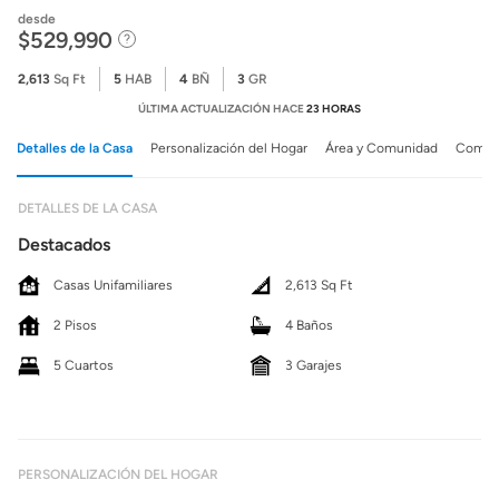
desde
$529,990
2,613
Sq Ft
5
HAB
4
BÑ
3
GR
ÚLTIMA ACTUALIZACIÓN HACE
23 HORAS
Detalles de la Casa
Personalización del Hogar
Área y Comunidad
Comuni
DETALLES DE LA CASA
Destacados
Casas Unifamiliares
2,613 Sq Ft
2 Pisos
4 Baños
5 Cuartos
3 Garajes
PERSONALIZACIÓN DEL HOGAR