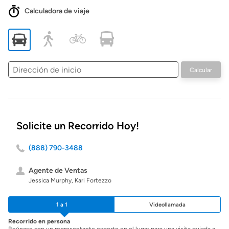
Calculadora de viaje
Dirección
Calcular
de
inicio
Solicite un Recorrido Hoy!
(888) 790-3488
Agente de Ventas
Jessica Murphy, Kari Fortezzo
1 a 1
Videollamada
Recorrido en persona