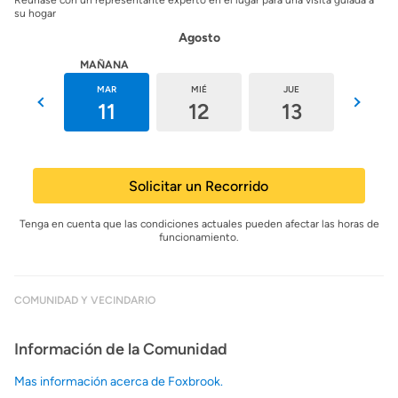
Reúnase con un representante experto en el lugar para una visita guiada a
su hogar
Agosto
HOY
MAÑANA
LUN
MAR
MIÉ
JUE
VIE
10
11
12
13
14
Solicitar un Recorrido
Tenga en cuenta que las condiciones actuales pueden afectar las horas de
funcionamiento.
COMUNIDAD Y VECINDARIO
Información de la Comunidad
Mas información acerca de Foxbrook.