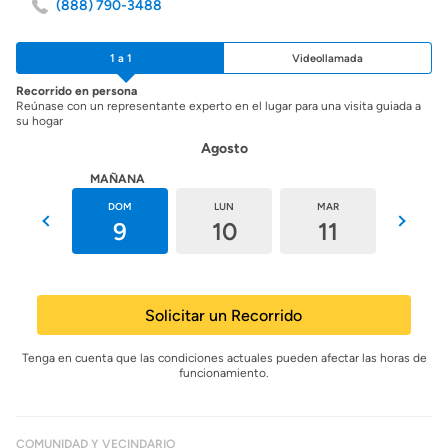
(888) 790-3488
1 a 1
Videollamada
Recorrido en persona
Reúnase con un representante experto en el lugar para una visita guiada a
su hogar
Agosto
HOY
MAÑANA
SÁB
DOM
LUN
MAR
MIÉ
8
9
10
11
12
Solicitar un Recorrido
Tenga en cuenta que las condiciones actuales pueden afectar las horas de
funcionamiento.
COMUNIDAD Y VECINDARIO