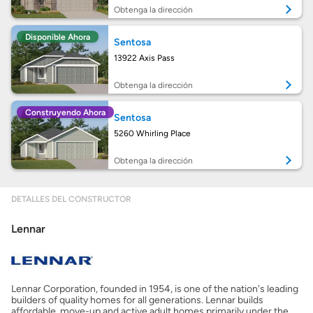
Calcular mi hipoteca
Obtenga la dirección
Disponible Ahora
Sentosa
Obtener Aprobación Previa
13922 Axis Pass
Preparar mi casa para la venta
Obtenga la dirección
Construyendo Ahora
Sentosa
Seguro de propietarios
5260 Whirling Place
Obtenga la dirección
Obtener ofertas por mi casa
DETALLES DEL CONSTRUCTOR
Lennar
Lennar Corporation, founded in 1954, is one of the nation's leading
builders of quality homes for all generations. Lennar builds
affordable, move-up and active adult homes primarily under the