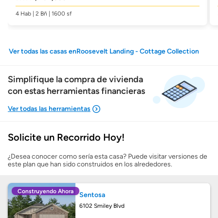
4 Hab | 2 Bñ | 1600 sf
Ver todas las casas enRoosevelt Landing - Cottage Collection
Simplifique la compra de vivienda
con estas herramientas financieras
Solicite un Recorrido Hoy!
Mostrarme lo que puedo pagar
¿Desea conocer como sería esta casa? Puede visitar versiones de
este plan que han sido construidos en los alrededores.
Costos casa nueva vs. usada
Construyendo Ahora
Sentosa
Obtener mi puntaje de crédito
6102 Smiley Blvd