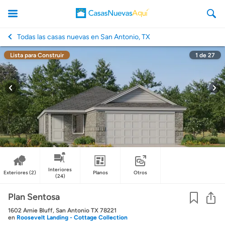
Todas las casas nuevas en San Antonio, TX
Lista para Construir
1
de
27
CasasNuevasAqui
Interiores
Exteriores
(2)
Planos
Otros
(24)
Co
Plan Sentosa
1602 Amie Bluff, San Antonio TX 78221
en
Roosevelt Landing - Cottage Collection