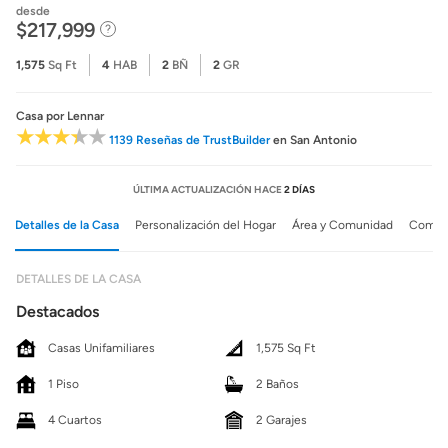
desde
$217,999
1,575
Sq Ft
4
HAB
2
BÑ
2
GR
Casa
por Lennar
1139 Reseñas de TrustBuilder
en San Antonio
ÚLTIMA ACTUALIZACIÓN HACE
2 DÍAS
Detalles de la Casa
Personalización del Hogar
Área y Comunidad
Comuni
DETALLES DE LA CASA
Destacados
Casas Unifamiliares
1,575 Sq Ft
1 Piso
2 Baños
4 Cuartos
2 Garajes