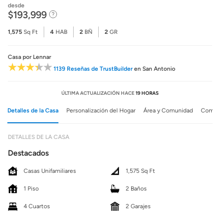
desde
$193,999
1,575
Sq Ft
4
HAB
2
BÑ
2
GR
Casa
por Lennar
1139 Reseñas de TrustBuilder
en San Antonio
ÚLTIMA ACTUALIZACIÓN HACE
19 HORAS
Detalles de la Casa
Personalización del Hogar
Área y Comunidad
Comuni
DETALLES DE LA CASA
Destacados
Casas Unifamiliares
1,575 Sq Ft
1 Piso
2 Baños
4 Cuartos
2 Garajes