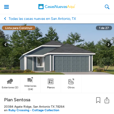
Todas las casas nuevas en San Antonio, TX
Lista para Construir
1
de
27
CasasNuevasAqui
Interiores
Exteriores
(2)
Planos
Otros
(24)
Co
Plan Sentosa
20384 Agate Ridge, San Antonio TX 78264
en
Ruby Crossing - Cottage Collection