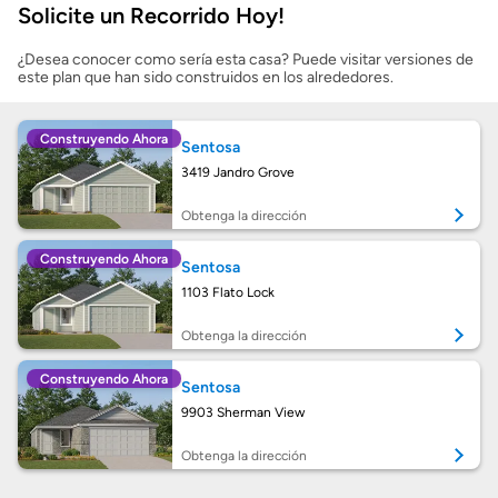
Solicite un Recorrido Hoy!
Mostrarme lo que puedo pagar
¿Desea conocer como sería esta casa? Puede visitar versiones de
este plan que han sido construidos en los alrededores.
Costos casa nueva vs. usada
Construyendo Ahora
Sentosa
Obtener mi puntaje de crédito
3419 Jandro Grove
Calcular mi hipoteca
Obtenga la dirección
Construyendo Ahora
Sentosa
Obtener Aprobación Previa
1103 Flato Lock
Preparar mi casa para la venta
Obtenga la dirección
Construyendo Ahora
Sentosa
Seguro de propietarios
9903 Sherman View
Obtenga la dirección
Obtener ofertas por mi casa