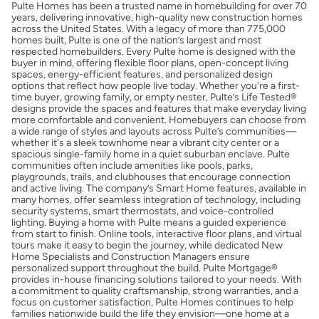
Pulte Homes has been a trusted name in homebuilding for over 70
Obtener mi puntaje de crédito
years, delivering innovative, high-quality new construction homes
across the United States. With a legacy of more than 775,000
homes built, Pulte is one of the nation’s largest and most
Calcular mi hipoteca
respected homebuilders. Every Pulte home is designed with the
buyer in mind, offering flexible floor plans, open-concept living
spaces, energy-efficient features, and personalized design
options that reflect how people live today. Whether you're a first-
Obtener Aprobación Previa
time buyer, growing family, or empty nester, Pulte’s Life Tested®
designs provide the spaces and features that make everyday living
more comfortable and convenient. Homebuyers can choose from
Preparar mi casa para la venta
a wide range of styles and layouts across Pulte’s communities—
whether it's a sleek townhome near a vibrant city center or a
spacious single-family home in a quiet suburban enclave. Pulte
communities often include amenities like pools, parks,
Seguro de propietarios
playgrounds, trails, and clubhouses that encourage connection
and active living. The company’s Smart Home features, available in
many homes, offer seamless integration of technology, including
security systems, smart thermostats, and voice-controlled
Obtener ofertas por mi casa
lighting. Buying a home with Pulte means a guided experience
from start to finish. Online tools, interactive floor plans, and virtual
tours make it easy to begin the journey, while dedicated New
Home Specialists and Construction Managers ensure
personalized support throughout the build. Pulte Mortgage®
provides in-house financing solutions tailored to your needs. With
a commitment to quality craftsmanship, strong warranties, and a
focus on customer satisfaction, Pulte Homes continues to help
families nationwide build the life they envision—one home at a