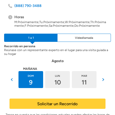
(888) 790-3488
Horas
M:Próximamente;Tu:Próximamente;W:Próximamente;Th:Próxima
mente;F:Próximamente;Sa:Próximamente;Do:Próximamente
1 a 1
Videollamada
Recorrido en persona
Reúnase con un representante experto en el lugar para una visita guiada a
su hogar
Agosto
HOY
MAÑANA
SÁB
DOM
LUN
MAR
MIÉ
8
9
10
11
12
Solicitar un Recorrido
Tenga en cuenta que las condiciones actuales pueden afectar las horas de