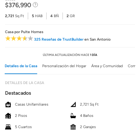
$376,990
2,721
Sq Ft
5
HAB
4
BÑ
2
GR
Casa
por Pulte Homes
325 Reseñas de TrustBuilder
en San Antonio
ÚLTIMA ACTUALIZACIÓN HACE
1 DÍA
Detalles de la Casa
Personalización del Hogar
Área y Comunidad
Comuni
DETALLES DE LA CASA
Destacados
Casas Unifamiliares
2,721 Sq Ft
2 Pisos
4 Baños
5 Cuartos
2 Garajes