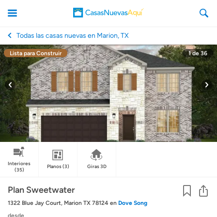
Todas las casas nuevas en Marion, TX
Lista para Construir
1
de
36
CasasNuevasAqui
Interiores
Planos
(3)
Giras 3D
(35)
Co
Plan Sweetwater
1322 Blue Jay Court, Marion TX 78124
en
Dove Song
desde