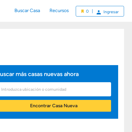
Buscar Casa
Recursos
0
Ingresar
uscar más casas nuevas ahora
úsqueda
uscar
e
asas
uevas