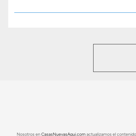
Nosotros en
CasasNuevasAqui.com
actualizamos el contenido