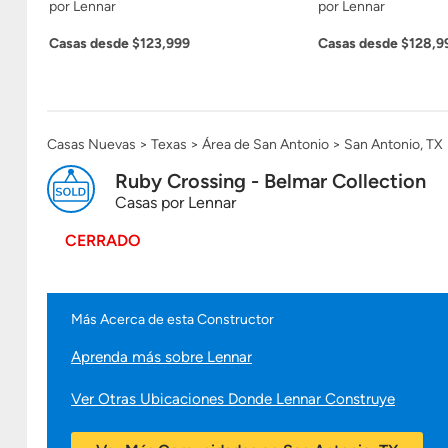
por Lennar
por Lennar
Casas desde $123,999
Casas desde $128,9
Casas Nuevas
Texas
Área de San Antonio
San Antonio, TX
Ruby Crossing - Belmar Collection
Casas por
Lennar
CERRADO
Más Acerca de esta Constructor
Aprenda más sobre Lennar
Ver Otras Ubicaciones Donde Lennar Construye