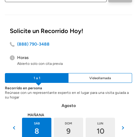
inicio
Solicite un Recorrido Hoy!
(888) 790-3488
Horas
Abierto solo con cita previa
1 a 1
Videollamada
Recorrido en persona
Reúnase con un representante experto en el lugar para una visita guiada a
su hogar
Agosto
HOY
MAÑANA
VIE
SÁB
DOM
LUN
MAR
7
8
9
10
11