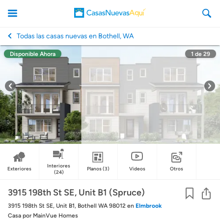
Todas las casas nuevas en Bothell, WA
Disponible Ahora
1
de
29
CasasNuevasAqui
Interiores
Exteriores
Planos
(3)
Videos
Otros
(24)
Co
3915 198th St SE, Unit B1 (Spruce)
3915 198th St SE, Unit B1, Bothell WA 98012
en
Elmbrook
Casa
por MainVue Homes