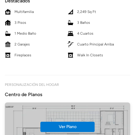
Destacados
Multifamilia
2,249 Sq Ft
3 Pisos
3 Baños
1 Medio Baño
4 Cuartos
2 Garajes
Cuarto Principal Arriba
Fireplaces
Walk In Closets
PERSONALIZACIÓN DEL HOGAR
Centro de Planos
Ver Plano