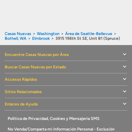
Casas Nuevas
Washington
Área de Seattle-Bellevue
Bothell, WA
Elmbrook
3915 198th St SE, Unit B1 (Spruce)
Encuentre Casas Nuevas por Área
Buscar Casas Nuevas por Estado
Accesos Rápidos
Sitios Relacionados
Enlaces de Ayuda
Politica de Privacidad, Cookies y Mensajeria SMS
No Venda/Comparta mi Información Personal - Exclusión