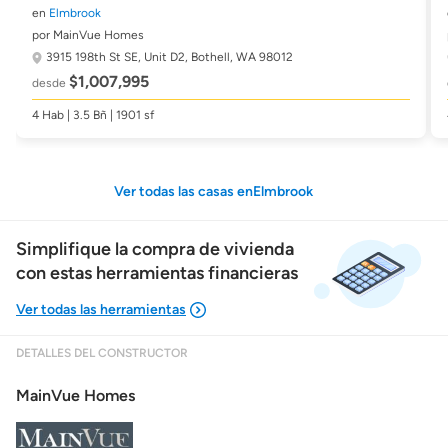
en
Elmbrook
por MainVue Homes
3915 198th St SE, Unit D2,
Bothell, WA 98012
$1,007,995
desde
4 Hab | 3.5 Bñ | 1901 sf
Ver todas las casas enElmbrook
Simplifique la compra de vivienda
con estas herramientas financieras
DETALLES DEL CONSTRUCTOR
Mostrarme lo que puedo pagar
MainVue Homes
Costos casa nueva vs. usada