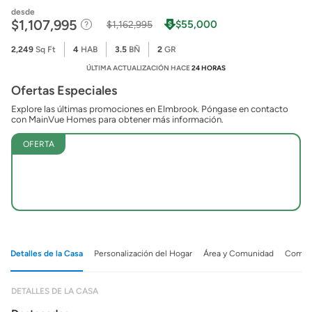
desde
$1,107,995
$55,000
$1,162,995
2,249
Sq Ft
4
HAB
3.5
BÑ
2
GR
ÚLTIMA ACTUALIZACIÓN HACE
24 HORAS
Ofertas Especiales
Explore las últimas promociones en Elmbrook. Póngase en contacto
con MainVue Homes para obtener más información.
OFERTA
Detalles de la Casa
Personalización del Hogar
Área y Comunidad
Comuni
DETALLES DE LA CASA