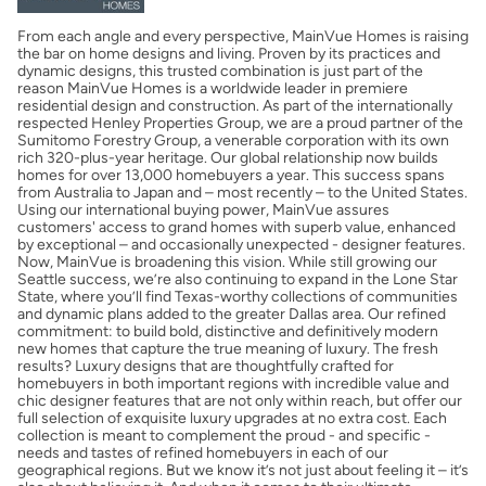
From each angle and every perspective, MainVue Homes is raising
Obtener mi puntaje de crédito
the bar on home designs and living. Proven by its practices and
dynamic designs, this trusted combination is just part of the
reason MainVue Homes is a worldwide leader in premiere
Calcular mi hipoteca
residential design and construction. As part of the internationally
respected Henley Properties Group, we are a proud partner of the
Sumitomo Forestry Group, a venerable corporation with its own
rich 320-plus-year heritage. Our global relationship now builds
Obtener Aprobación Previa
homes for over 13,000 homebuyers a year. This success spans
from Australia to Japan and – most recently – to the United States.
Using our international buying power, MainVue assures
Preparar mi casa para la venta
customers' access to grand homes with superb value, enhanced
by exceptional – and occasionally unexpected - designer features.
Now, MainVue is broadening this vision. While still growing our
Seattle success, we’re also continuing to expand in the Lone Star
Seguro de propietarios
State, where you’ll find Texas-worthy collections of communities
and dynamic plans added to the greater Dallas area. Our refined
commitment: to build bold, distinctive and definitively modern
new homes that capture the true meaning of luxury. The fresh
Obtener ofertas por mi casa
results? Luxury designs that are thoughtfully crafted for
homebuyers in both important regions with incredible value and
chic designer features that are not only within reach, but offer our
full selection of exquisite luxury upgrades at no extra cost. Each
collection is meant to complement the proud - and specific -
needs and tastes of refined homebuyers in each of our
geographical regions. But we know it’s not just about feeling it – it’s