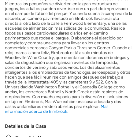
Mientras los pequeños se divierten en la gran estructura de
juegos, los adultos pueden divertirse con un partido improvisado
en el campo de fútbol del parque. Y cuando suena la campana de la
escuela, un camino pavimentado en Elmbrook lleva una ruta
directa al otro lado de la calle a Fernwood Elementary, una de las
escuelas de alimentación más sólidas de la comunidad. Realice
todos sus pasos cardiovasculares diarios en el camino
pavimentado que rodea el parque. O abandona el ejercicio por
completo y compra una cena para llevar en los centros
comerciales cercanos Canyon Park o Thrashers Corner. Cuando el
reloj marca la hora feliz, Elmbrook está a solo minutos de
Woodinville Wine Country, que cuenta con docenas de bodegas y
salas de degustación que organizan eventos de temporada,
conciertos de verano y sabrosos vinos. Los desplazamientos
inteligentes a los empleadores de tecnología, aeroespacial y otros
hacen que sea fácil reunirse con amigos después del trabajo a
través de la Interestatal 405 y las carreteras 9 y 522. Con la
Universidad de Washington Bothell y el Cascadia College como
anclas, los corredores Bothell y North Creek están repletos de
empleadores. Con mucho espacio para la diversión e inclusiones
de lujo en Elmbrook, MainVue exhibe una casa adosada y dos
casas unifamiliares modelo abiertas para explorar.
Mas
información acerca de Elmbrook.
Detalles de la Casa