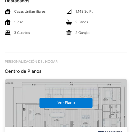
Destacados
Casas Unifamiliares
1,148 Sq Ft
1 Piso
2 Baños
3 Cuartos
2 Garajes
PERSONALIZACIÓN DEL HOGAR
Centro de Planos
Ver Plano