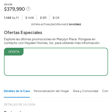
desde
$379,990
1,148
Sq Ft
3
HAB
2
BÑ
2
GR
ÚLTIMA ACTUALIZACIÓN HACE
24 HORAS
Ofertas Especiales
Explore las últimas promociones en Marylyn Place. Póngase en
contacto con Hayden Homes, Inc. para obtener más información.
OFERTA
Detalles de la Casa
Personalización del Hogar
Área y Comunidad
Comuni
DETALLES DE LA CASA