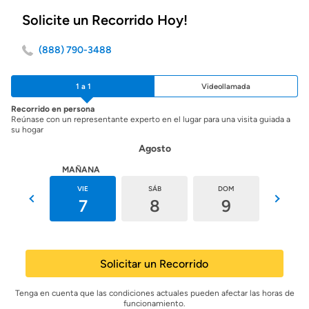
Solicite un Recorrido Hoy!
(888) 790-3488
1 a 1
Videollamada
Recorrido en persona
Reúnase con un representante experto en el lugar para una visita guiada a
su hogar
Agosto
HOY
MAÑANA
JUE
VIE
SÁB
DOM
LUN
6
7
8
9
10
Solicitar un Recorrido
Tenga en cuenta que las condiciones actuales pueden afectar las horas de
funcionamiento.