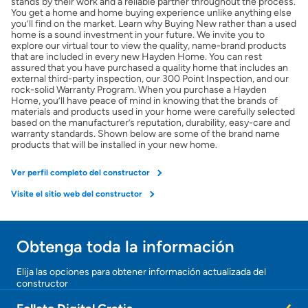
stands by their work and a reliable partner throughout the process.
Obtener ofertas por mi casa
You get a home and home buying experience unlike anything else
you’ll find on the market. Learn why Buying New rather than a used
home is a sound investment in your future. We invite you to
explore our virtual tour to view the quality, name-brand products
that are included in every new Hayden Home. You can rest
assured that you have purchased a quality home that includes an
external third-party inspection, our 300 Point Inspection, and our
rock-solid Warranty Program. When you purchase a Hayden
Home, you’ll have peace of mind in knowing that the brands of
materials and products used in your home were carefully selected
based on the manufacturer’s reputation, durability, easy-care and
warranty standards. Shown below are some of the brand name
products that will be installed in your new home.
Ver perfil completo del constructor
Visite el sitio web del constructor
Obtenga toda la información
Elija las opciones para obtener información actualizada del
constructor