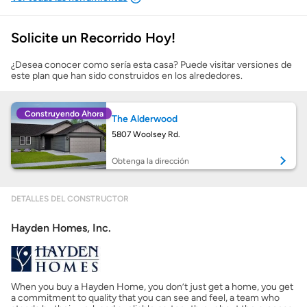
Solicite un Recorrido Hoy!
Mostrarme lo que puedo pagar
¿Desea conocer como sería esta casa? Puede visitar versiones de
este plan que han sido construidos en los alrededores.
Costos casa nueva vs. usada
Construyendo Ahora
The Alderwood
Obtener mi puntaje de crédito
5807 Woolsey Rd.
Calcular mi hipoteca
Obtenga la dirección
Obtener Aprobación Previa
DETALLES DEL CONSTRUCTOR
Hayden Homes, Inc.
Preparar mi casa para la venta
Seguro de propietarios
When you buy a Hayden Home, you don’t just get a home, you get
a commitment to quality that you can see and feel, a team who