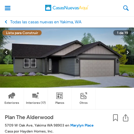
Todas las casas nuevas en Yakima, WA
Lista para Construir
1
de
19
CasasNuevasAqui
Exteriores
Interiores
(17)
Planos
Otros
Co
Plan The Alderwood
5709 W Oak Ave, Yakima WA 98903
en
Marylyn Place
Casa
por Hayden Homes, Inc.