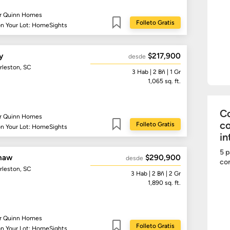
r Quinn Homes
Folleto Gratis
on Your Lot: HomeSights
Guardar
y
$217,900
desde
rleston, SC
3
Hab
| 2
Bñ
| 1 Gr
1,065
sq. ft.
Co
r Quinn Homes
c
Folleto Gratis
on Your Lot: HomeSights
Guardar
in
5 p
haw
$290,900
desde
com
rleston, SC
3
Hab
| 2
Bñ
| 2 Gr
1,890
sq. ft.
r Quinn Homes
Folleto Gratis
on Your Lot: HomeSights