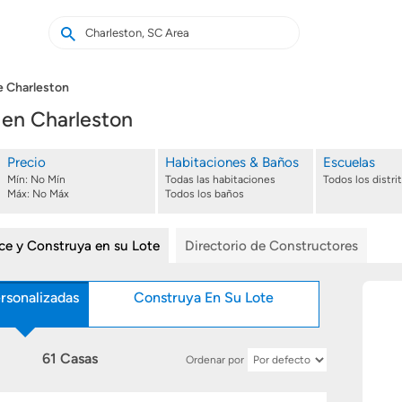
Buscar
Buscar
casas
nuevas
e Charleston
 en Charleston
Precio
Habitaciones & Baños
Escuelas
Mín:
No Mín
Todas las habitaciones
Todos los distri
Máx:
No Máx
Todos los baños
ice y Construya en su Lote
Directorio de Constructores
rsonalizadas
Construya En Su Lote
61 Casas
Ordenar por