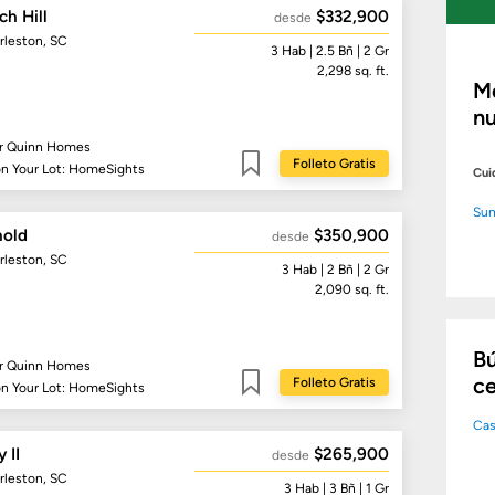
h Hill
$332,900
desde
rleston, SC
3
Hab
| 2.5
Bñ
| 2 Gr
2,298
sq. ft.
Me
nu
r Quinn Homes
Folleto Gratis
on Your Lot: HomeSights
Cui
Guardar
Sum
hold
$350,900
desde
rleston, SC
3
Hab
| 2
Bñ
| 2 Gr
2,090
sq. ft.
Bú
r Quinn Homes
ce
Folleto Gratis
on Your Lot: HomeSights
Guardar
Cas
 II
$265,900
desde
rleston, SC
3
Hab
| 3
Bñ
| 1 Gr