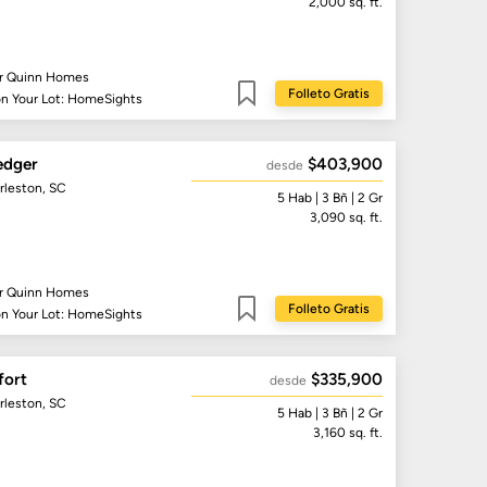
2,000
sq. ft.
r Quinn Homes
Folleto Gratis
on Your Lot: HomeSights
Guardar
edger
$403,900
desde
rleston, SC
5
Hab
| 3
Bñ
| 2 Gr
3,090
sq. ft.
r Quinn Homes
Folleto Gratis
on Your Lot: HomeSights
Guardar
fort
$335,900
desde
rleston, SC
5
Hab
| 3
Bñ
| 2 Gr
3,160
sq. ft.