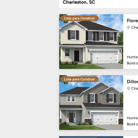
Charleston, SC
Lista para Construir
Flor
Cha
Hunte
Build 
Lista para Construir
Dillo
Cha
Hunte
Build 