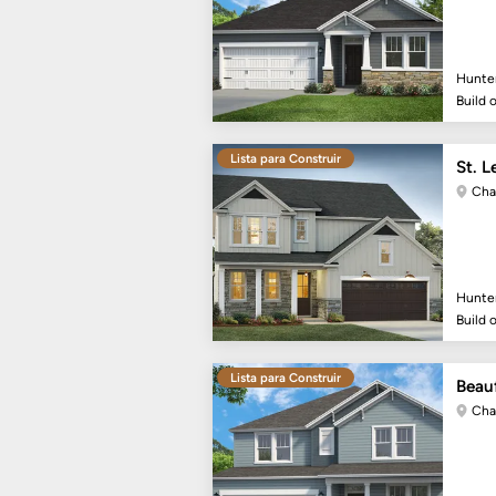
Hunte
Build 
Lista para Construir
St. L
Cha
Hunte
Build 
Lista para Construir
Beau
Cha