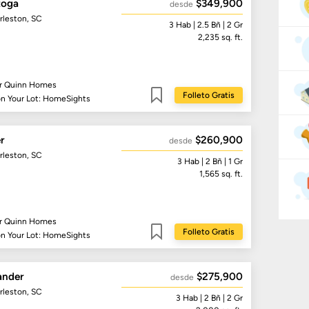
toga
$349,900
desde
rleston, SC
3
Hab
| 2.5
Bñ
| 2 Gr
2,235
sq. ft.
r Quinn Homes
Folleto Gratis
on Your Lot: HomeSights
Guardar
r
$260,900
desde
rleston, SC
3
Hab
| 2
Bñ
| 1 Gr
1,565
sq. ft.
r Quinn Homes
Folleto Gratis
on Your Lot: HomeSights
Guardar
ander
$275,900
desde
rleston, SC
3
Hab
| 2
Bñ
| 2 Gr