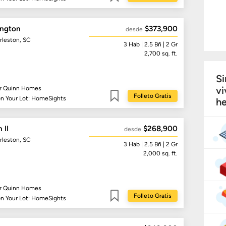
Guardar
ington
$373,900
desde
rleston, SC
3
Hab
| 2.5
Bñ
| 2 Gr
2,700
sq. ft.
Si
vi
r Quinn Homes
Folleto Gratis
on Your Lot: HomeSights
he
Guardar
 II
$268,900
desde
rleston, SC
3
Hab
| 2.5
Bñ
| 2 Gr
2,000
sq. ft.
r Quinn Homes
Folleto Gratis
on Your Lot: HomeSights
Guardar