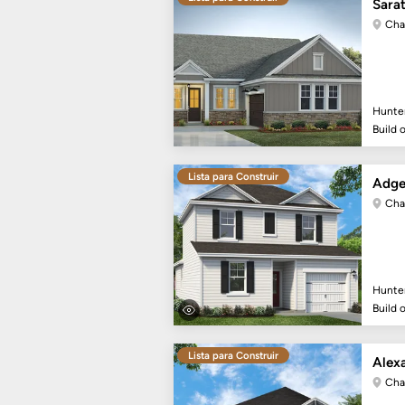
Sara
Cha
Hunte
Build 
Lista para Construir
Adge
Cha
Hunte
Build 
Lista para Construir
Alex
Cha