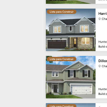
Lista para Construir
Harr
Cha
Hunte
Build 
Lista para Construir
Dillon
Cha
Hunte
Build 
Lista para Construir