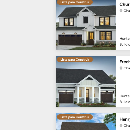
Lista para Construir
Churc
Cha
Hunte
Build 
Lista para Construir
Free
Cha
Hunte
Build 
Lista para Construir
Henry
Cha