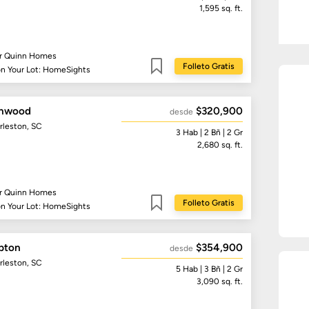
1,595
sq. ft.
r Quinn Homes
Folleto Gratis
on Your Lot: HomeSights
Guardar
nwood
$320,900
desde
rleston, SC
3
Hab
| 2
Bñ
| 2 Gr
2,680
sq. ft.
r Quinn Homes
Folleto Gratis
on Your Lot: HomeSights
Guardar
pton
$354,900
desde
rleston, SC
5
Hab
| 3
Bñ
| 2 Gr
3,090
sq. ft.