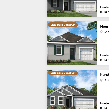
Hunte
Build 
Lista para Construir
Henr
Cha
Hunte
Build 
Lista para Construir
Kers
Cha
Hunte
Build 