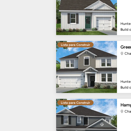
Hunte
Build 
Lista para Construir
Gree
Cha
Hunte
Build 
Lista para Construir
Ham
Cha