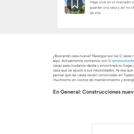
Haga click en el marcador 
guardar una casa y así no o
de ella
¿Buscando casa nueva? Navegue por las 0 casas nu
aquí. Actualmente contamos con 0
constructores
casas para mudanza rápida y encontrará su hogar p
casa que se ajuste a sus necesidades. Ya sea que
pensar que las casas recién construidas en Tupel
muchísimo en costos de mantenimiento y energía. S
En General: Construcciones nuev
Este es un breve resumen de cómo luce actualmen
Nombre de la Ciudad
Ciudad Tup
Nombre del Estado
Mississippi
Anuncio