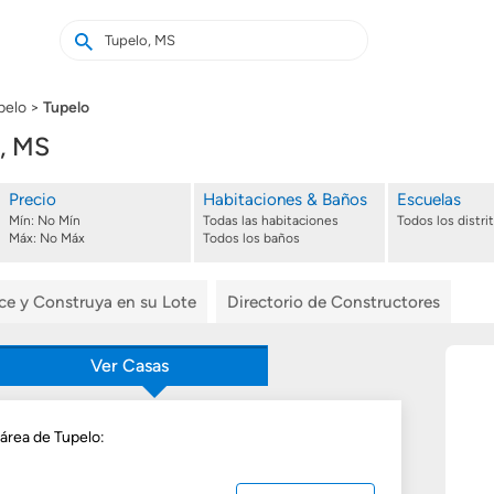
Buscar
Buscar
casas
nuevas
pelo
Tupelo
, MS
Precio
Habitaciones & Baños
Escuelas
Mín:
No Mín
Todas las habitaciones
Todos los distri
Máx:
No Máx
Todos los baños
ice y Construya en su Lote
Directorio de Constructores
Ver Casas
 área de Tupelo: