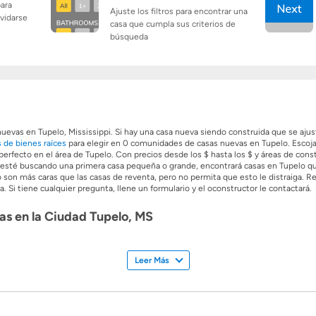
para
Ajuste los filtros para encontrar una
lvidarse
casa que cumpla sus criterios de
búsqueda
evas en Tupelo, Mississippi. Si hay una casa nueva siendo construida que se aju
 de bienes raíces
para elegir en 0 comunidades de casas nuevas en Tupelo. Escoja 
erfecto en el área de Tupelo. Con precios desde los $ hasta los $ y áreas de const
 esté buscando una primera casa pequeña o grande, encontrará casas en Tupelo que
o son más caras que las casas de reventa, pero no permita que esto le distraiga. 
i tiene cualquier pregunta, llene un formulario y el oconstructor le contactará.
as en la Ciudad Tupelo, MS
te el mercado de la construcción de casas nuevas en la Ciudad de Tupelo.
Leer Más
elo