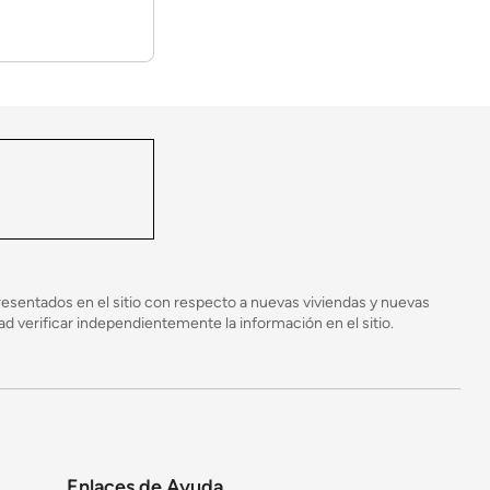
esentados en el sitio con respecto a nuevas viviendas y nuevas
 verificar independientemente la información en el sitio.
iento. Hay más seguridad y se puede encontrar
pciones de trabajo. Lo cual lo hace muy atractivo
Enlaces de Ayuda