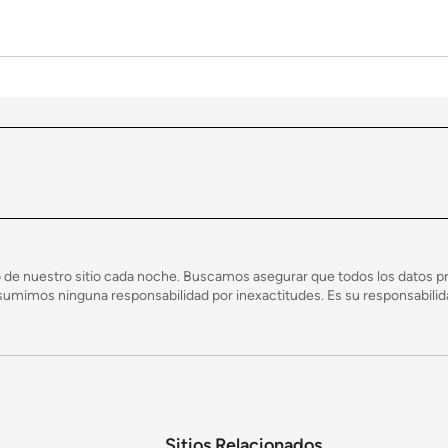
 de nuestro sitio cada noche. Buscamos asegurar que todos los datos pr
mimos ninguna responsabilidad por inexactitudes. Es su responsabilidad
ral el transporte es más sencillo y estructurado. Hay más opciones de entretenim
rario que se puede pensar la vida es muy tranquila y se puede contar con muchas o
os o con su pareja, o solo.
Sitios Relacionados