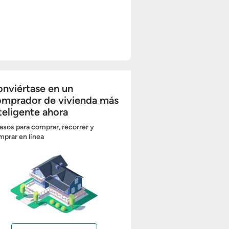
nviértase en un
omprador de vivienda más
teligente ahora
asos para comprar, recorrer y
prar en línea