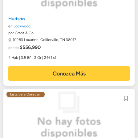
Hudson
en
Lockwood
por Grant & Co.
10283 Louanne,
Collierville, TN 38017
$556,990
desde
4 Hab | 3.5 Bñ | 2 Gr | 2461 sf
Conozca Más
Lista para Construir