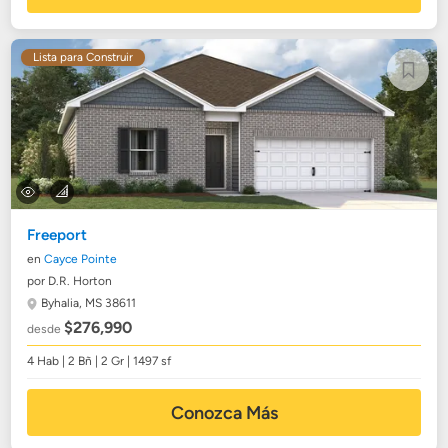
Lista para Construir
Freeport
en
Cayce Pointe
por D.R. Horton
Byhalia, MS 38611
$276,990
desde
4 Hab | 2 Bñ | 2 Gr | 1497 sf
Conozca Más