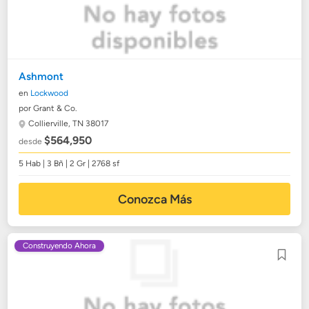
Ashmont
en
Lockwood
por Grant & Co.
Collierville, TN 38017
$564,950
desde
5 Hab | 3 Bñ | 2 Gr | 2768 sf
Conozca Más
Construyendo Ahora