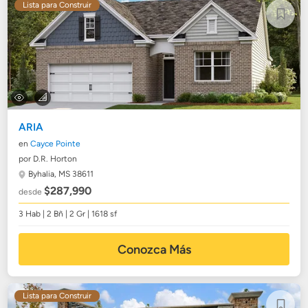
Lista para Construir
ARIA
en
Cayce Pointe
por D.R. Horton
Byhalia, MS 38611
$287,990
desde
3 Hab | 2 Bñ | 2 Gr | 1618 sf
Conozca Más
Lista para Construir