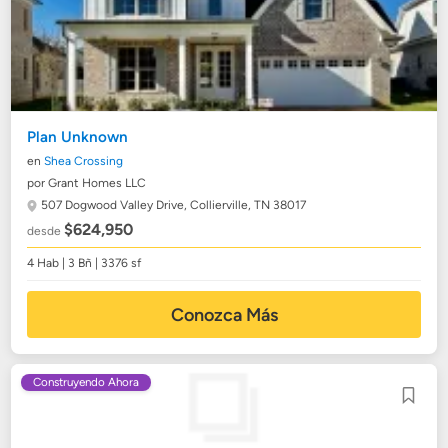
Plan Unknown
en
Shea Crossing
por Grant Homes LLC
507 Dogwood Valley Drive,
Collierville, TN 38017
$624,950
desde
4 Hab | 3 Bñ | 3376 sf
Conozca Más
Construyendo Ahora