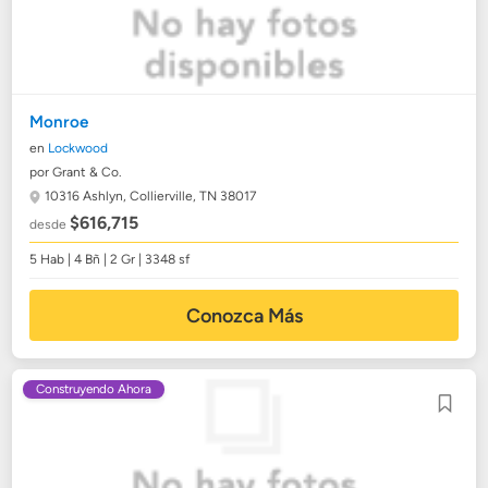
Monroe
en
Lockwood
por Grant & Co.
10316 Ashlyn,
Collierville, TN 38017
$616,715
desde
5 Hab | 4 Bñ | 2 Gr | 3348 sf
Conozca Más
Construyendo Ahora