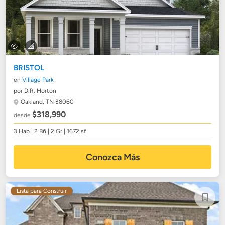
BRISTOL
en
Village Park
por D.R. Horton
Oakland, TN 38060
$318,990
desde
3 Hab | 2 Bñ | 2 Gr | 1672 sf
Conozca Más
Lista para Construir