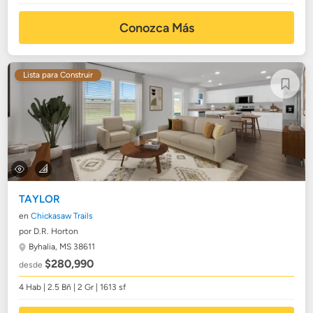
Conozca Más
Lista para Construir
TAYLOR
en
Chickasaw Trails
por D.R. Horton
Byhalia, MS 38611
$280,990
desde
4 Hab | 2.5 Bñ | 2 Gr | 1613 sf