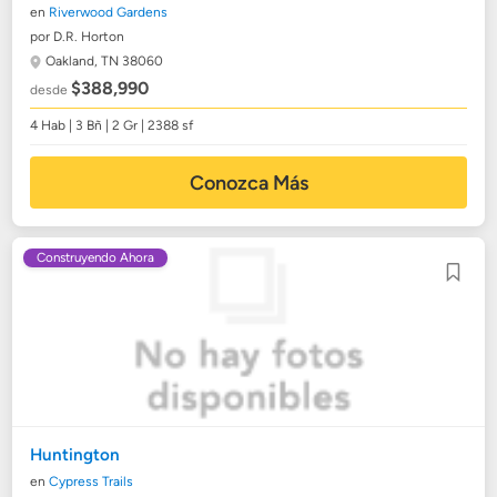
en
Riverwood Gardens
por D.R. Horton
Oakland, TN 38060
$388,990
desde
4 Hab | 3 Bñ | 2 Gr | 2388 sf
Conozca Más
Construyendo Ahora
Huntington
en
Cypress Trails