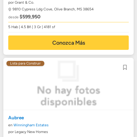
por Grant & Co.
9810 Cypress Ldg Cove,
Olive Branch, MS 38654
$599,950
desde
5 Hab | 4.5 Bñ | 3 Gr | 4181 sf
Conozca Más
Lista para Construir
Aubree
en
Winningham Estates
por Legacy New Homes