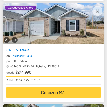
Construyendo Ahora
GREENBRIAR
en
Chickasaw Trails
por D.R. Horton
40 MCGILVERY DR,
Byhalia, MS 38611
$241,990
desde
3 Hab | 2 Bñ | 1 Gr | 1151 sf
Conozca Más