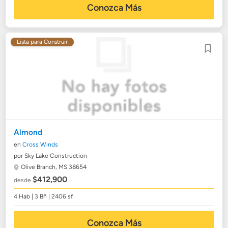
Conozca Más
Lista para Construir
Almond
en
Cross Winds
por Sky Lake Construction
Olive Branch, MS 38654
$412,900
desde
4 Hab | 3 Bñ | 2406 sf
Conozca Más