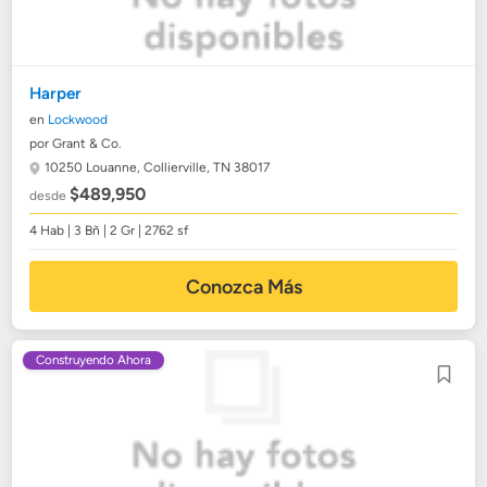
Harper
en
Lockwood
por Grant & Co.
10250 Louanne,
Collierville, TN 38017
$489,950
desde
4 Hab | 3 Bñ | 2 Gr | 2762 sf
Conozca Más
Construyendo Ahora