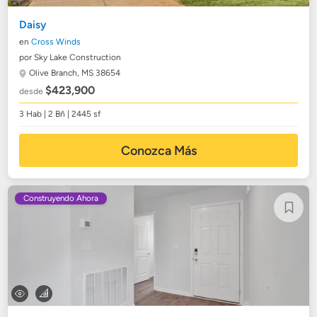
Daisy
en
Cross Winds
por Sky Lake Construction
Olive Branch, MS 38654
$423,900
desde
3 Hab | 2 Bñ | 2445 sf
Conozca Más
Construyendo Ahora