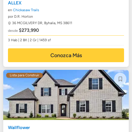
ALLEX
en
Chickasaw Trails
por D.R. Horton
36 MCGILVERY DR,
Byhalia, MS 38611
$273,990
desde
3 Hab | 2 Bñ | 2 Gr | 1459 sf
Conozca Más
Lista para Construir
Wallflower