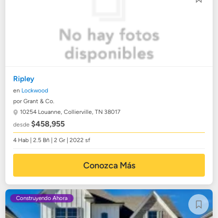
Ripley
en
Lockwood
por Grant & Co.
10254 Louanne,
Collierville, TN 38017
$458,955
desde
4 Hab | 2.5 Bñ | 2 Gr | 2022 sf
Conozca Más
Construyendo Ahora