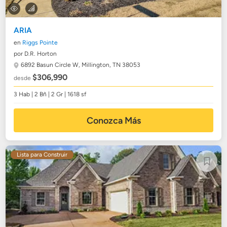
ARIA
en
Riggs Pointe
por D.R. Horton
6892 Basun Circle W,
Millington, TN 38053
$306,990
desde
3 Hab | 2 Bñ | 2 Gr | 1618 sf
Conozca Más
Lista para Construir