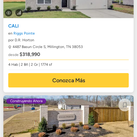
CALI
en
Riggs Pointe
por D.R. Horton
4487 Basun Circle S,
Millington, TN 38053
$318,990
desde
4 Hab | 2 Bñ | 2 Gr | 1774 sf
Conozca Más
Construyendo Ahora