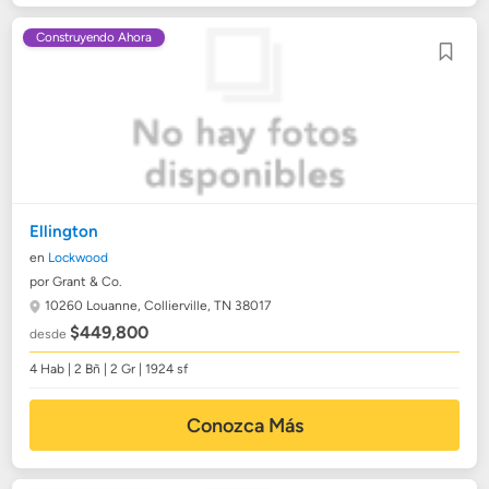
Construyendo Ahora
Ellington
en
Lockwood
por Grant & Co.
10260 Louanne,
Collierville, TN 38017
$449,800
desde
4 Hab | 2 Bñ | 2 Gr | 1924 sf
Conozca Más