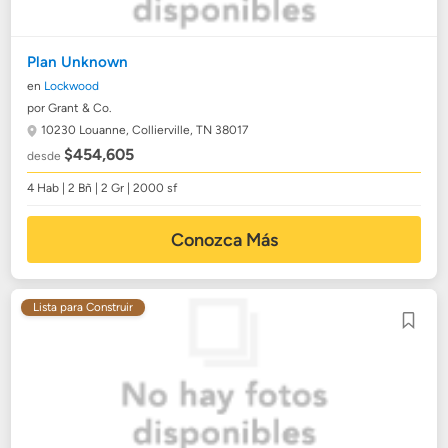
Plan Unknown
en
Lockwood
por Grant & Co.
10230 Louanne,
Collierville, TN 38017
$454,605
desde
4 Hab | 2 Bñ | 2 Gr | 2000 sf
Conozca Más
Lista para Construir