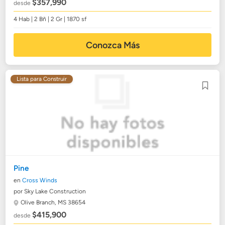
$357,990
desde
4 Hab | 2 Bñ | 2 Gr | 1870 sf
Conozca Más
Lista para Construir
Pine
en
Cross Winds
por Sky Lake Construction
Olive Branch, MS 38654
$415,900
desde