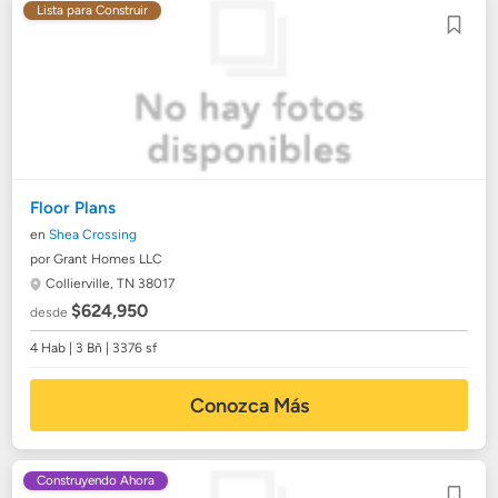
Lista para Construir
Floor Plans
en
Shea Crossing
por Grant Homes LLC
Collierville, TN 38017
$624,950
desde
4 Hab | 3 Bñ | 3376 sf
Conozca Más
Construyendo Ahora