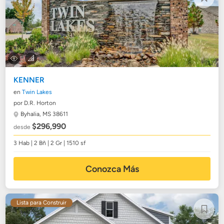
KENNER
en
Twin Lakes
por D.R. Horton
Byhalia, MS 38611
$296,990
desde
3 Hab | 2 Bñ | 2 Gr | 1510 sf
Conozca Más
Lista para Construir