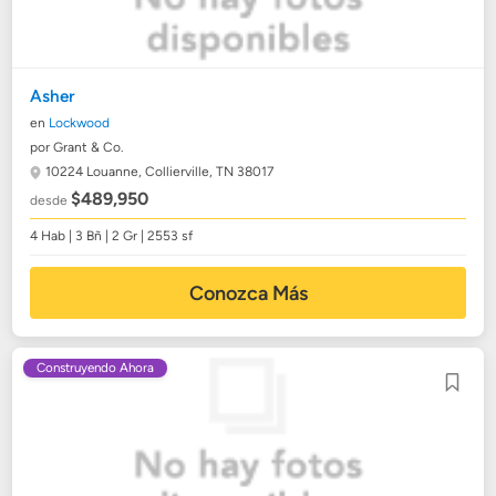
Asher
en
Lockwood
por Grant & Co.
10224 Louanne,
Collierville, TN 38017
$489,950
desde
4 Hab | 3 Bñ | 2 Gr | 2553 sf
Conozca Más
Construyendo Ahora