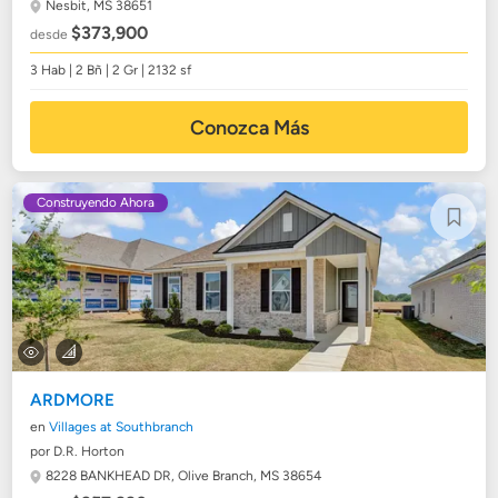
Nesbit, MS 38651
$373,900
desde
3 Hab | 2 Bñ | 2 Gr | 2132 sf
Conozca Más
Construyendo Ahora
ARDMORE
en
Villages at Southbranch
por D.R. Horton
8228 BANKHEAD DR,
Olive Branch, MS 38654