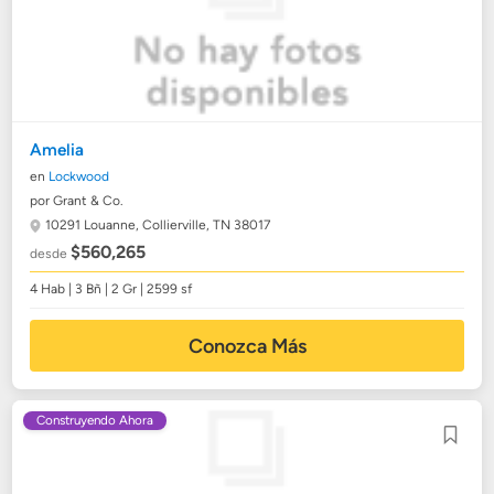
Amelia
en
Lockwood
por Grant & Co.
10291 Louanne,
Collierville, TN 38017
$560,265
desde
4 Hab | 3 Bñ | 2 Gr | 2599 sf
Conozca Más
Construyendo Ahora