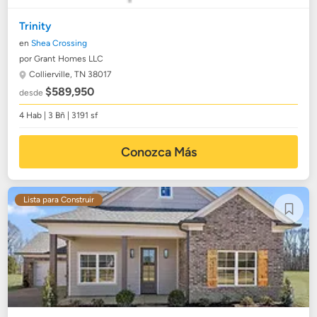
Trinity
en
Shea Crossing
por Grant Homes LLC
Collierville, TN 38017
$589,950
desde
4 Hab | 3 Bñ | 3191 sf
Conozca Más
Lista para Construir