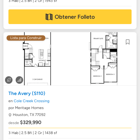
3 Hab | 2.5 Bñ | 2 Gr | 1943 sf
Obtener Folleto
Lista para Construir
The Avery (S110)
en
Cole Creek Crossing
por Meritage Homes
Houston, TX 77092
$329,990
desde
3 Hab | 2.5 Bñ | 2 Gr | 1438 sf