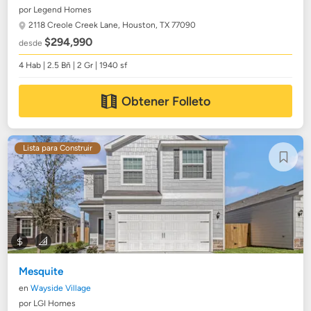
por Legend Homes
2118 Creole Creek Lane,
Houston, TX 77090
$294,990
desde
4 Hab | 2.5 Bñ | 2 Gr | 1940 sf
Obtener Folleto
Lista para Construir
Mesquite
en
Wayside Village
por LGI Homes