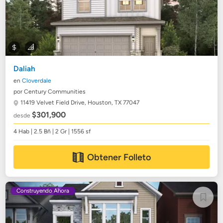
Daliah
en
Cloverdale
por Century Communities
11419 Velvet Field Drive,
Houston, TX 77047
$301,900
desde
4 Hab | 2.5 Bñ | 2 Gr | 1556 sf
Obtener Folleto
Construyendo Ahora