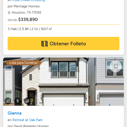
en
Cole Creek Crossing
por Meritage Homes
Houston, TX 77092
$339,890
desde
3 Hab | 2.5 Bñ | 2 Gr | 1607 sf
Obtener Folleto
Lista para Construir
Gianna
en
Retreat at Oak Park
por David Weekley Homes