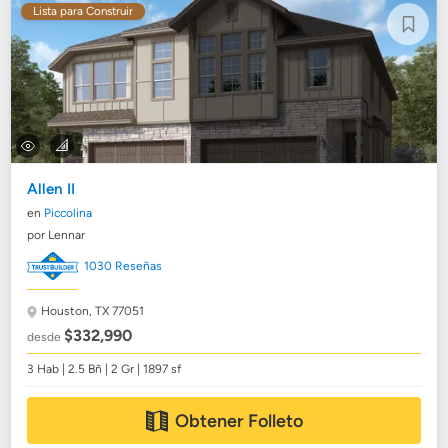
Lista para Construir
Allen II
en
Piccolina
por Lennar
1030 Reseñas
Houston, TX 77051
$332,990
desde
3 Hab | 2.5 Bñ | 2 Gr | 1897 sf
Obtener Folleto