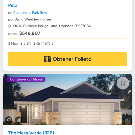
Petal
en
Reserve at Park Row
por David Weekley Homes
19010 Buckeye Bough Lane,
Houston, TX 77084
$549,807
desde
3 Hab | 2.5 Bñ | 2 Gr | 1876 sf
Obtener Folleto
Construyendo Ahora
The Mesa Verde (326)