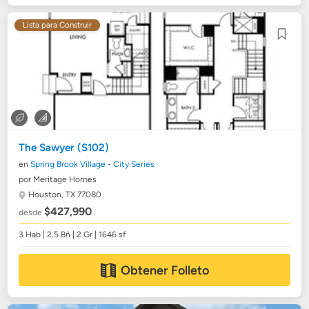
Lista para Construir
The Sawyer (S102)
en
Spring Brook Village - City Series
por Meritage Homes
Houston, TX 77080
$427,990
desde
3 Hab | 2.5 Bñ | 2 Gr | 1646 sf
Obtener Folleto