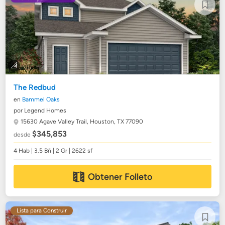
The Redbud
en
Bammel Oaks
por Legend Homes
15630 Agave Valley Trail,
Houston, TX 77090
$345,853
desde
4 Hab | 3.5 Bñ | 2 Gr | 2622 sf
Obtener Folleto
Lista para Construir