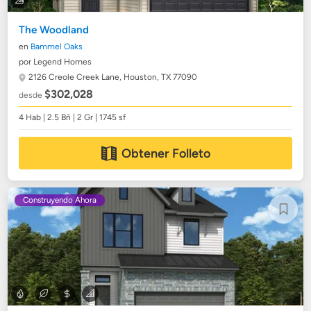
The Woodland
en
Bammel Oaks
por Legend Homes
2126 Creole Creek Lane,
Houston, TX 77090
$302,028
desde
4 Hab | 2.5 Bñ | 2 Gr | 1745 sf
Obtener Folleto
Construyendo Ahora