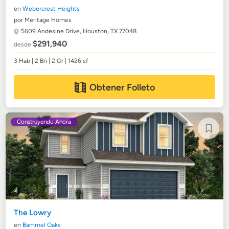
en
Webercrest Heights
por Meritage Homes
5609 Andesine Drive,
Houston, TX 77048
$291,940
desde
3 Hab | 2 Bñ | 2 Gr | 1426 sf
Obtener Folleto
Construyendo Ahora
The Lowry
en
Bammel Oaks