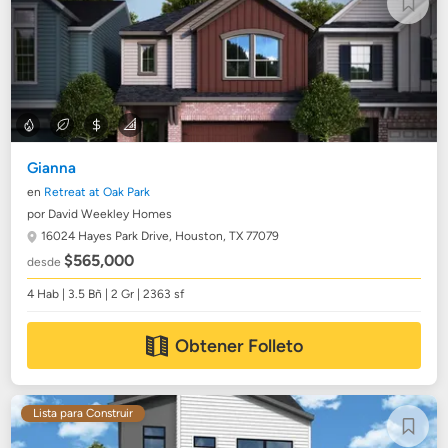
Gianna
en
Retreat at Oak Park
por David Weekley Homes
16024 Hayes Park Drive,
Houston, TX 77079
$565,000
desde
4 Hab | 3.5 Bñ | 2 Gr | 2363 sf
Obtener Folleto
Lista para Construir