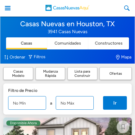
Casas Nuevas en Houston, TX
3941 Casas Nuevas
Casas
Comunidades
Constructores
CasasNuevasAqui
Filtros
Ordenar
Mapa
Casas
Mudanza
Lista para
Ofertas
Modelo
Rápida
Construir
Filtro de Precio
Ir
a
Disponible Ahora