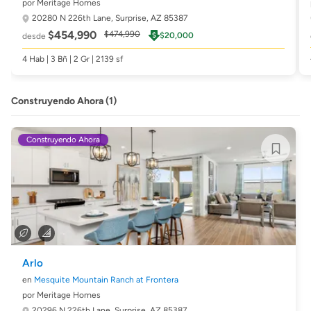
por Meritage Homes
20280 N 226th Lane,
Surprise, AZ 85387
$454,990
$474,990
$20,000
desde
4 Hab | 3 Bñ | 2 Gr | 2139 sf
Construyendo Ahora (1)
Construyendo Ahora
Arlo
en
Mesquite Mountain Ranch at Frontera
por Meritage Homes
20296 N 226th Lane,
Surprise, AZ 85387