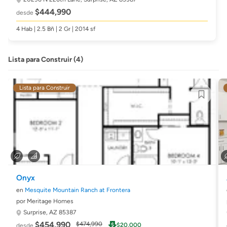
$444,990
desde
4 Hab | 2.5 Bñ | 2 Gr | 2014 sf
Lista para Construir (4)
Lista para Construir
Onyx
en
Mesquite Mountain Ranch at Frontera
por Meritage Homes
Surprise, AZ 85387
$454,990
$474,990
$20,000
desde