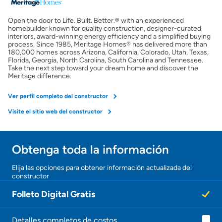
Open the door to Life. Built. Better.® with an experienced
Obtener mi puntaje de crédito
homebuilder known for quality construction, designer-curated
interiors, award-winning energy efficiency and a simplified buying
process. Since 1985, Meritage Homes® has delivered more than
Calcular mi hipoteca
180,000 homes across Arizona, California, Colorado, Utah, Texas,
Florida, Georgia, North Carolina, South Carolina and Tennessee.
Take the next step toward your dream home and discover the
Meritage difference.
Obtener Aprobación Previa
Ver perfil completo del constructor
Preparar mi casa para la venta
Visite el sitio web del constructor
Seguro de propietarios
Obtenga toda la información
¡Gracias!
Obtener ofertas por mi casa
Elija las opciones para obtener información actualizada del
constructor
¡
U
Folleto Digital Gratis
n
a
g
e
Detalles completos de costos