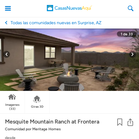
Todas las comunidades nuevas en Surprise, AZ
1
de
33
CasasNuevasAqui
Imagenes
Giras 3D
(33)
Co
Mesquite Mountain Ranch at Frontera
Comunidad
por Meritage Homes
desde