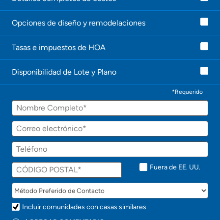
n
t
Opciones de diseño y remodelaciones
e
l
e
Tasas e impuestos de HOA
c
o
n
Disponibilidad de Lote y Plano
t
a
c
*Requerido
t
Nombre
a
r
á
Correo
p
electrónico
r
Teléfono
o
n
t
Fuera de EE. UU.
o
!
Incluir comunidades con casas similares