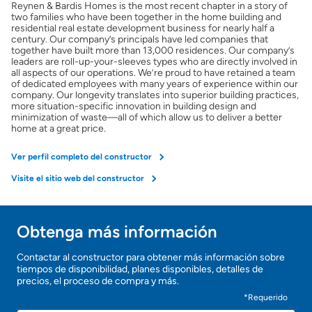
Reynen & Bardis Homes is the most recent chapter in a story of
Obtener mi puntaje de crédito
two families who have been together in the home building and
residential real estate development business for nearly half a
century. Our company’s principals have led companies that
Calcular mi hipoteca
together have built more than 13,000 residences. Our company’s
leaders are roll-up-your-sleeves types who are directly involved in
all aspects of our operations. We’re proud to have retained a team
of dedicated employees with many years of experience within our
Obtener Aprobación Previa
company. Our longevity translates into superior building practices,
more situation-specific innovation in building design and
minimization of waste—all of which allow us to deliver a better
Preparar mi casa para la venta
home at a great price.
Ver perfil completo del constructor
Seguro de propietarios
Visite el sitio web del constructor
Obtener ofertas por mi casa
Obtenga más información
¡Gracias!
Contactar al constructor para obtener más información sobre
tiempos de disponibilidad, planes disponibles, detalles de
¡
precios, el proceso de compra y más.
U
n
*Requerido
a