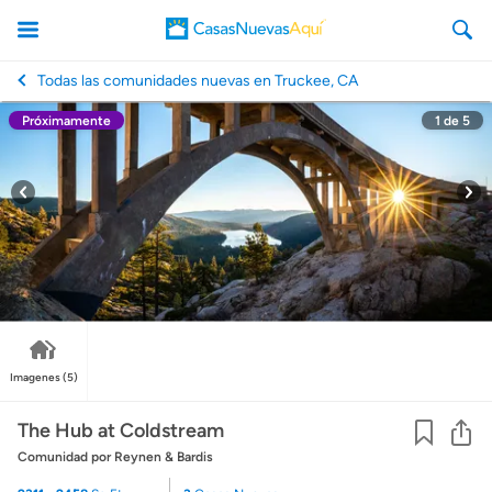
Todas las comunidades nuevas en Truckee, CA
Próximamente
1
de
5
CasasNuevasAqui
Imagenes
(5)
Co
The Hub at Coldstream
Comunidad
por Reynen & Bardis