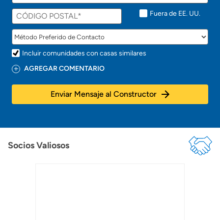
n
t
Fuera de EE. UU.
o
!
Incluir comunidades con casas similares
AGREGAR COMENTARIO
Enviar Mensaje al Constructor
Socios Valiosos