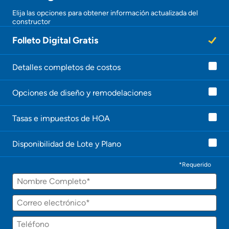
¡Gracias!
Elija las opciones para obtener información actualizada del
constructor
¡
U
Folleto Digital Gratis
n
a
g
e
Detalles completos de costos
n
t
Opciones de diseño y remodelaciones
e
l
e
Tasas e impuestos de HOA
c
o
n
Disponibilidad de Lote y Plano
t
a
c
*Requerido
t
Nombre
a
r
á
Correo
p
electrónico
r
Teléfono
o