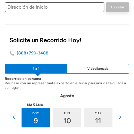
Dirección
Calcular
de
inicio
Solicite un Recorrido Hoy!
(888) 790-3488
1 a 1
Videollamada
Recorrido en persona
Reúnase con un representante experto en el lugar para una visita guiada a
su hogar
Agosto
HOY
MAÑANA
SÁB
DOM
LUN
MAR
MIÉ
8
9
10
11
12