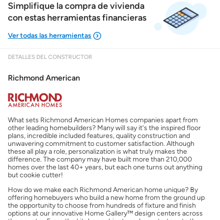
Simplifique la compra de vivienda
con estas herramientas financieras
DETALLES DEL CONSTRUCTOR
Mostrarme lo que puedo pagar
Richmond American
Costos casa nueva vs. usada
What sets Richmond American Homes companies apart from
Obtener mi puntaje de crédito
other leading homebuilders? Many will say it's the inspired floor
plans, incredible included features, quality construction and
unwavering commitment to customer satisfaction. Although
Calcular mi hipoteca
these all play a role, personalization is what truly makes the
difference. The company may have built more than 210,000
homes over the last 40+ years, but each one turns out anything
but cookie cutter!
Obtener Aprobación Previa
How do we make each Richmond American home unique? By
offering homebuyers who build a new home from the ground up
the opportunity to choose from hundreds of fixture and finish
Preparar mi casa para la venta
options at our innovative Home Gallery™ design centers across