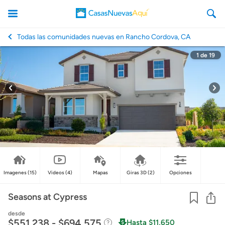
Todas las comunidades nuevas en Rancho Cordova, CA
1
de
19
CasasNuevasAqui
Imagenes
(15)
Videos
(4)
Mapas
Giras 3D
(2)
Opciones
Co
Seasons at Cypress
desde
$551,238 - $694,575
Hasta $11,650