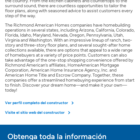
the country. From the kitchen cabinets and countertops to the
surround sound, there are countless opportunities to tailor the
Seguro de propietarios
floor plans, along with seasoned advice to assist customers every
step of the way.
The Richmond American Homes companies have homebuilding
Obtener ofertas por mi casa
operations in several states, including Arizona, California, Colorado,
Florida, Idaho, Maryland, Nevada, Oregon, Pennsylvania, Utah,
Virginia and Washington. With an impressive lineup of ranch, two-
story and three-story floor plans, and several sought-after home
collections available, there are options that appeal to a wide range
of homebuyers at a variety of price points. Customers can also
take advantage of the one-stop shopping convenience offered by
Richmond American’s affiliates, HomeAmerican Mortgage
Corporation, American Home Insurance Agency, Inc. and
American Home Title and Escrow Company. Together, these
companies offer a streamlined homebuying experience from start
to finish. Discover your dream home—and make it your own—
today!
Ver perfil completo del constructor
Visite el sitio web del constructor
Obtenga toda la información