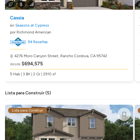
Cassia
en
Seasons at Cypress
por Richmond American
94 Reseñas
4276 Moro Canyon Street,
Rancho Cordova, CA 95742
$694,575
desde
5 Hab | 3 Bñ | 2 Gr | 2910 sf
Lista para Construir (5)
Lista para Construir