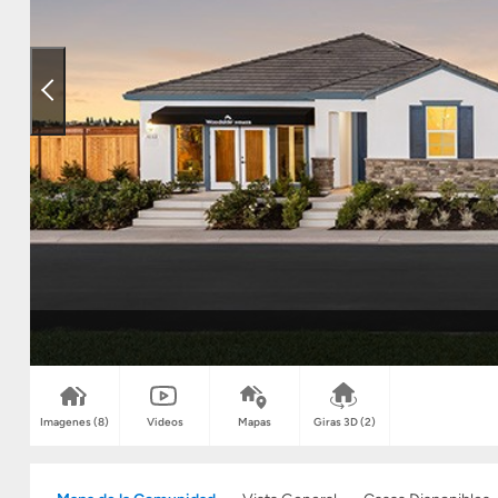
Imagenes
(8)
Videos
Mapas
Giras 3D
(2)