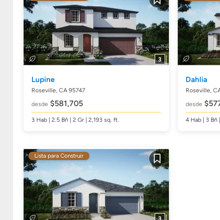
Guardar
3
Lupine
Dahlia
Roseville, CA 95747
Roseville, C
$581,705
$577
desde
desde
3
Hab
| 2.5
Bñ
| 2 Gr | 2,193
sq. ft.
4
Hab
| 3
Bñ
Lista para Construir
Guardar
3