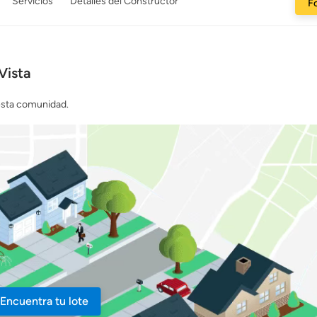
Servicios
Detalles del Constructor
Fo
Vista
 esta comunidad.
Encuentra tu lote