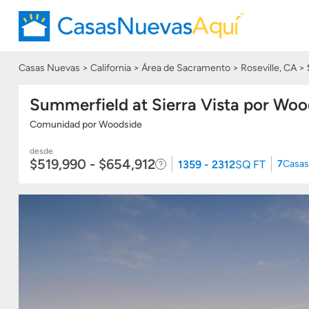
Casas Nuevas
California
Área de Sacramento
Roseville, CA
Summerfield at Sierra Vista por Woo
Comunidad
por
Woodside
desde
$519,990 - $654,912
1359 - 2312
SQ FT
7
Casas