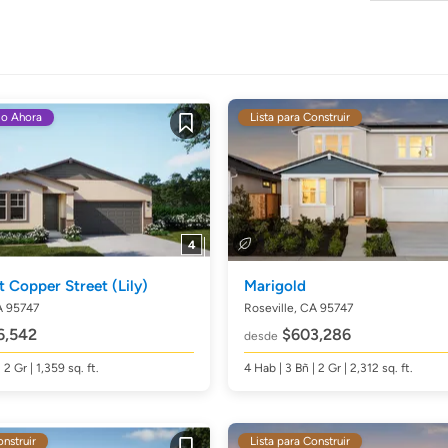
do Ahora
Lista para Construir
Guardar
4
t Copper Street
(Lily)
Marigold
A 95747
Roseville, CA 95747
6,542
$603,286
desde
| 2 Gr | 1,359
sq. ft.
4
Hab
| 3
Bñ
| 2 Gr | 2,312
sq. ft.
onstruir
Lista para Construir