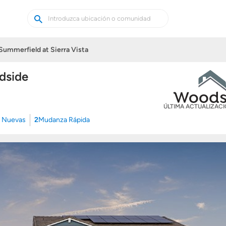
Buscar
Buscar
casas
nuevas
Summerfield at Sierra Vista
dside
ÚLTIMA ACTUALIZAC
 Nuevas
2
Mudanza Rápida