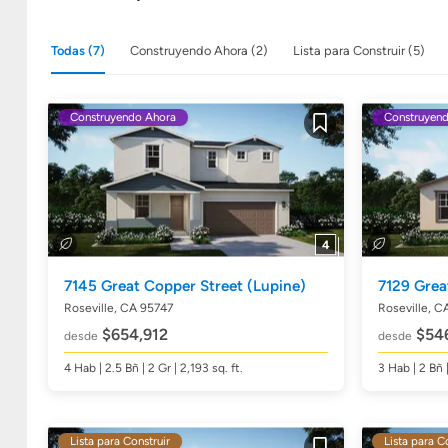
Todas (7)
Construyendo Ahora (2)
Lista para Construir (5)
Construyendo Ahora
Construyen
Guardar
4
7145 Great Copper Street
(Lupine)
7129 Grea
Roseville, CA 95747
Roseville, C
$654,912
$54
desde
desde
4
Hab
| 2.5
Bñ
| 2 Gr | 2,193
sq. ft.
3
Hab
| 2
Bñ
Lista para Construir
Lista para C