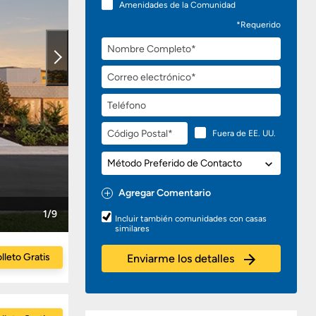
Amenidades de la Comunidad
*Requerido
Nombre
Completo
Correo
electrónico
Teléfono
Código
Fuera de EE. UU.
Postal
Método
Preferido
de
Agregar Comentario
Contacto
Preguntas
1/9
Incluir también comunidades con casas
o
similares
Comentarios
lleto Gratis
Enviarme los detalles