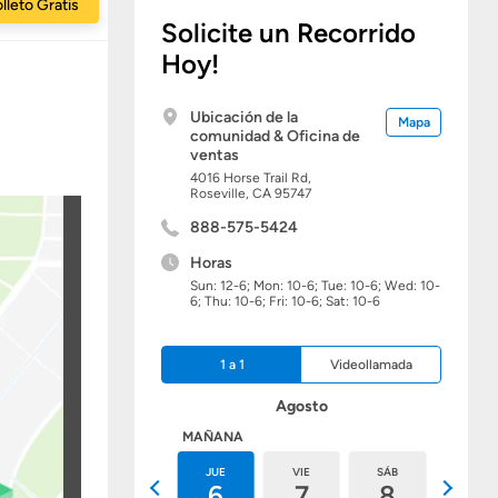
lleto Gratis
Solicite un Recorrido
Hoy!
Ubicación de la
Mapa
comunidad & Oficina de
ventas
4016 Horse Trail Rd,
Roseville,
CA
95747
888-575-5424
Horas
Sun: 12-6; Mon: 10-6; Tue: 10-6; Wed: 10-
6; Thu: 10-6; Fri: 10-6; Sat: 10-6
1 a 1
Videollamada
Agosto
HOY
MAÑANA
MIÉ
JUE
VIE
SÁB
DOM
5
6
7
8
9