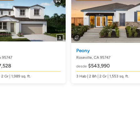
Guardar
3
Peony
A 95747
Roseville, CA 95747
,528
$543,990
desde
| 2 Gr | 1,989
sq. ft.
3
Hab
| 2
Bñ
| 2 Gr | 1,553
sq. ft.