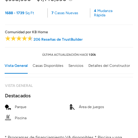
4
Mudanza
1688 - 1739
Sq Ft
7
Casas Nuevas
Rápida
Comunidad
por KB Home
206 Reseñas de TrustBuilder
ÚLTIMA ACTUALIZACIÓN HACE
1 DÍA
Vista General
Casas Disponibles
Servicios
Detalles del Constructor
VISTA GENERAL
Destacados
Parque
Área de juegos
Piscina
* Programas de financiamiento VA disponibles * Piscina y spa