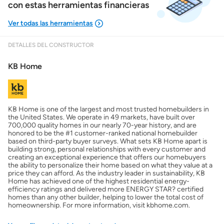
con estas herramientas financieras
DETALLES DEL CONSTRUCTOR
Mostrarme lo que puedo pagar
KB Home
Costos casa nueva vs. usada
KB Home is one of the largest and most trusted homebuilders in
Obtener mi puntaje de crédito
the United States. We operate in 49 markets, have built over
700,000 quality homes in our nearly 70-year history, and are
honored to be the #1 customer-ranked national homebuilder
Calcular mi hipoteca
based on third-party buyer surveys. What sets KB Home apart is
building strong, personal relationships with every customer and
creating an exceptional experience that offers our homebuyers
the ability to personalize their home based on what they value at a
Obtener Aprobación Previa
price they can afford. As the industry leader in sustainability, KB
Home has achieved one of the highest residential energy-
efficiency ratings and delivered more ENERGY STAR? certified
Preparar mi casa para la venta
homes than any other builder, helping to lower the total cost of
homeownership. For more information, visit kbhome.com.