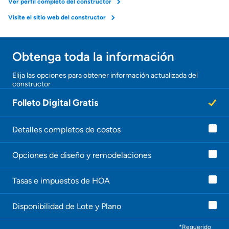
Seguro de propietarios
Ver perfil completo del constructor
Visite el sitio web del constructor
Obtener ofertas por mi casa
Obtenga toda la información
¡Gracias!
Elija las opciones para obtener información actualizada del
constructor
¡
U
Folleto Digital Gratis
n
a
g
e
Detalles completos de costos
n
t
Opciones de diseño y remodelaciones
e
l
e
Tasas e impuestos de HOA
c
o
n
Disponibilidad de Lote y Plano
t
a
c
*Requerido