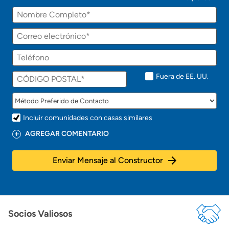
t
Nombre
a
r
á
Correo
p
electrónico
r
Teléfono
o
n
t
Fuera de EE. UU.
o
!
Incluir comunidades con casas similares
AGREGAR COMENTARIO
Enviar Mensaje al Constructor
Socios Valiosos