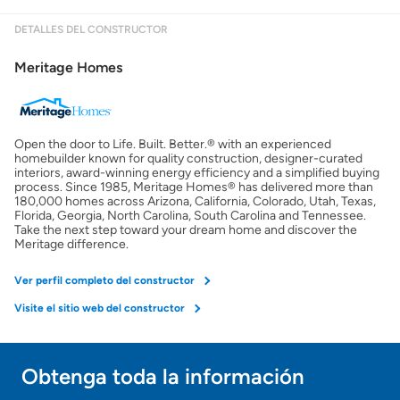
DETALLES DEL CONSTRUCTOR
Mostrarme lo que puedo pagar
Meritage Homes
Costos casa nueva vs. usada
Open the door to Life. Built. Better.® with an experienced
Obtener mi puntaje de crédito
homebuilder known for quality construction, designer-curated
interiors, award-winning energy efficiency and a simplified buying
process. Since 1985, Meritage Homes® has delivered more than
Calcular mi hipoteca
180,000 homes across Arizona, California, Colorado, Utah, Texas,
Florida, Georgia, North Carolina, South Carolina and Tennessee.
Take the next step toward your dream home and discover the
Meritage difference.
Obtener Aprobación Previa
Ver perfil completo del constructor
Preparar mi casa para la venta
Visite el sitio web del constructor
Seguro de propietarios
Obtenga toda la información
¡Gracias!