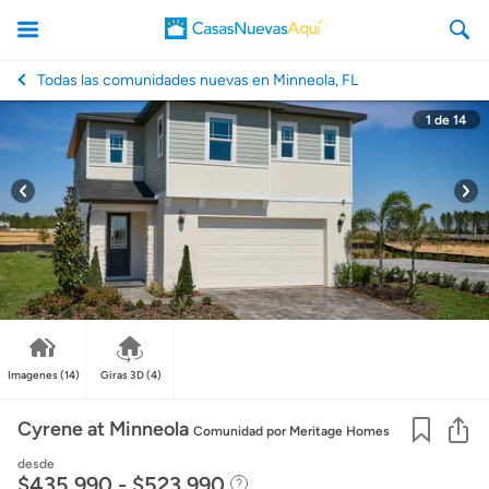
Todas las comunidades nuevas en Minneola, FL
1
de
14
CasasNuevasAqui
Imagenes
(14)
Giras 3D
(4)
Co
Cyrene at Minneola
Comunidad
por Meritage Homes
desde
$435,990 - $523,990