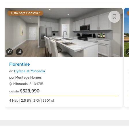
Lista para Construir
Florentine
en
Cyrene at Minneola
por Meritage Homes
Minneola, FL 34715
$523,990
desde
4 Hab | 2.5 Bñ | 2 Gr | 2601 sf