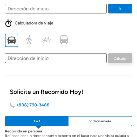
Ir
Calculadora de viaje
Dirección
Calcular
de
inicio
Solicite un Recorrido Hoy!
(888) 790-3488
1 a 1
Videollamada
Recorrido en persona
Reúnase con un representante experto en el lugar para una visita guiada a