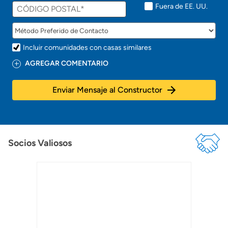
t
Fuera de EE. UU.
o
!
Incluir comunidades con casas similares
AGREGAR COMENTARIO
Enviar Mensaje al Constructor
Socios Valiosos