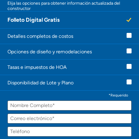
Obtener ofertas por mi casa
Elija las opciones para obtener información actualizada del
constructor
¡
U
Folleto Digital Gratis
n
a
g
e
Detalles completos de costos
n
t
Opciones de diseño y remodelaciones
e
l
e
Tasas e impuestos de HOA
c
o
n
Disponibilidad de Lote y Plano
t
a
c
*Requerido
t
Nombre
a
r
á
Correo
p
electrónico
r
Teléfono
o
n