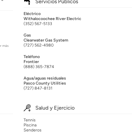
 -
Servicios Públicos
Eléctrico
Withalocoochee River Electric
(352) 567-5133
Gas
Clearwater Gas System
(727) 562-4980
er más
Teléfono
Frontier
(888) 365-7874
Agua/aguas residuales
Pasco County Utilities
(727) 847-8131
Salud y Ejercicio
Tennis
Piscina
Senderos