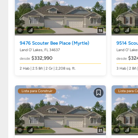
19
9476 Scouter Bee Place
(Myrtle)
9514 Scou
Land O' Lakes, FL 34637
Land O' Lake
$332,990
$32
desde
desde
2
Hab
| 2.5
Bñ
| 2 Gr | 2,208
sq. ft.
3
Hab
| 2
Bñ
Lista para Construir
Lista para C
Guardar
21