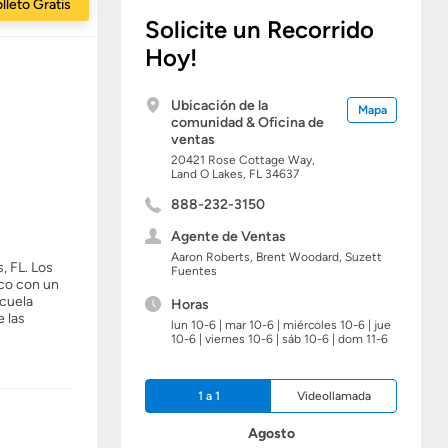
lleto Gratis
Solicite un Recorrido
Hoy!
Ubicación de la
Mapa
comunidad & Oficina de
ventas
20421 Rose Cottage Way,
Land O Lakes,
FL
34637
888-232-3150
Agente de Ventas
Aaron Roberts, Brent Woodard, Suzett
, FL. Los
Fuentes
ico con un
scuela
Horas
e las
lun 10-6 | mar 10-6 | miércoles 10-6 | jue
10-6 | viernes 10-6 | sáb 10-6 | dom 11-6
1 a 1
Videollamada
Agosto