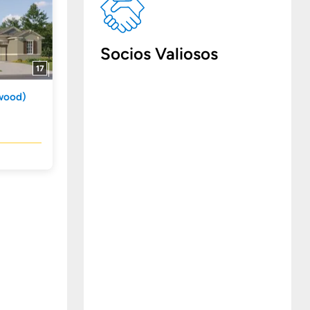
Socios Valiosos
17
wood)