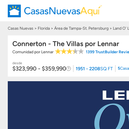
Casas Nuevas
Florida
Área de Tampa-St. Petersburg
Land O' 
Connerton - The Villas por Lennar
Comunidad
por
Lennar
1399 TrustBuilder Rev
desde
$323,990 - $359,990
1951 - 2208
SQ FT
5
Casa