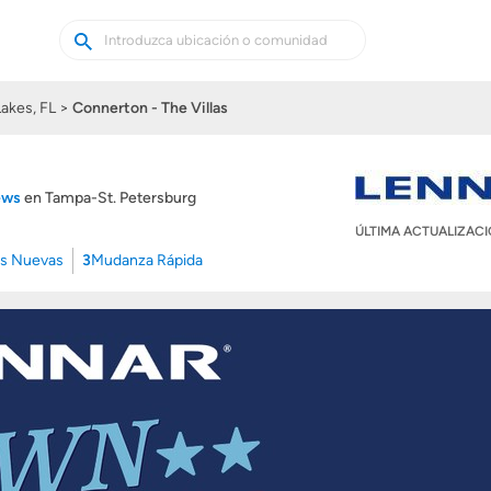
Buscar
Buscar
casas
nuevas
Lakes, FL
Connerton - The Villas
iews
en Tampa-St. Petersburg
ÚLTIMA ACTUALIZAC
s Nuevas
3
Mudanza Rápida