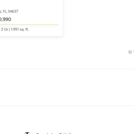
s, FL 34637
0,990
| 2 Gr | 1,951
sq. ft.