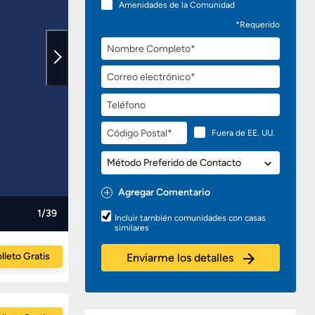
Amenidades de la Comunidad
*Requerido
Nombre
Completo
Correo
electrónico
Teléfono
Código
Fuera de EE. UU.
Postal
Método
Preferido
de
Agregar Comentario
Contacto
Preguntas
1/39
Incluir también comunidades con casas
o
similares
Comentarios
lleto Gratis
Enviarme los detalles