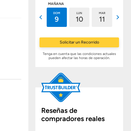
HOY
MAÑANA
SÁB
DOM
LUN
MAR
MIÉ
8
9
10
11
12
Solicitar un Recorrido
Tenga en cuenta que las condiciones actuales
pueden afectar las horas de operación.
Reseñas de
compradores reales