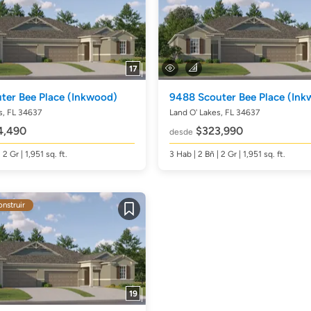
17
ter Bee Place
(Inkwood)
9488 Scouter Bee Place
(Ink
s, FL 34637
Land O' Lakes, FL 34637
4,490
$323,990
desde
| 2 Gr | 1,951
sq. ft.
3
Hab
| 2
Bñ
| 2 Gr | 1,951
sq. ft.
onstruir
Guardar
19