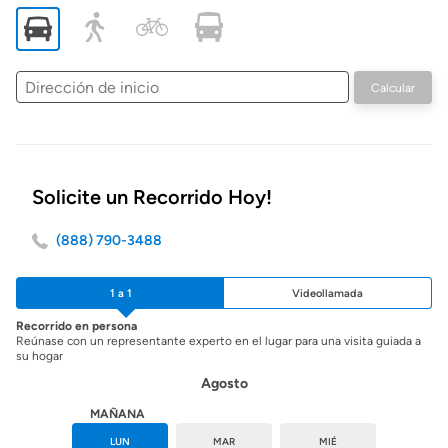
Dirección
Calcular
de
inicio
Solicite un Recorrido Hoy!
(888) 790-3488
1 a 1
Videollamada
Recorrido en persona
Reúnase con un representante experto en el lugar para una visita guiada a
su hogar
Agosto
HOY
MAÑANA
DOM
LUN
MAR
MIÉ
JUE