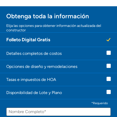
Obtener ofertas por mi casa
Obtenga toda la información
¡Gracias!
Elija las opciones para obtener información actualizada del
constructor
¡
U
Folleto Digital Gratis
n
a
g
e
Detalles completos de costos
n
t
Opciones de diseño y remodelaciones
e
l
e
Tasas e impuestos de HOA
c
o
n
Disponibilidad de Lote y Plano
t
a
c
*Requerido
t
Nombre
a
r