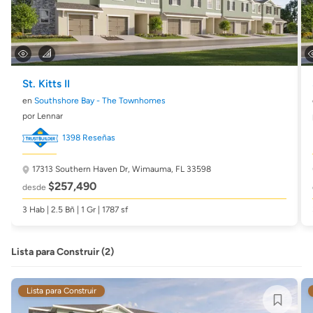
St. Kitts II
en
Southshore Bay - The Townhomes
por Lennar
1398 Reseñas
17313 Southern Haven Dr,
Wimauma, FL 33598
$257,490
desde
3 Hab | 2.5 Bñ | 1 Gr | 1787 sf
Lista para Construir (2)
Lista para Construir