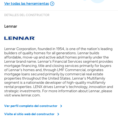
DETALLES DEL CONSTRUCTOR
Mostrarme lo que puedo pagar
Lennar
Costos casa nueva vs. usada
Lennar Corporation, founded in 1954, is one of the nation's leading
Obtener mi puntaje de crédito
builders of quality homes for all generations. Lennar builds
affordable, move-up and active adult homes primarily under the
Lennar brand name. Lennar's Financial Services segment provides
Calcular mi hipoteca
mortgage financing, title and closing services primarily for buyers
of Lennar's homes and, through LMF Commercial, originates
mortgage loans secured primarily by commercial real estate
properties throughout the United States. Lennar's Multifamily
Obtener Aprobación Previa
segment is a nationwide developer of high-quality multifamily
rental properties. LENX drives Lennar's technology, innovation and
strategic investments. For more information about Lennar, please
Preparar mi casa para la venta
visit www.lennar.com.
Ver perfil completo del constructor
Seguro de propietarios
Visite el sitio web del constructor