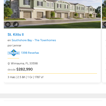
St. Kitts II
en
Southshore Bay - The Townhomes
por Lennar
1398 Reseñas
Wimauma, FL 33598
$282,990
desde
3 Hab | 2.5 Bñ | 1 Gr | 1787 sf