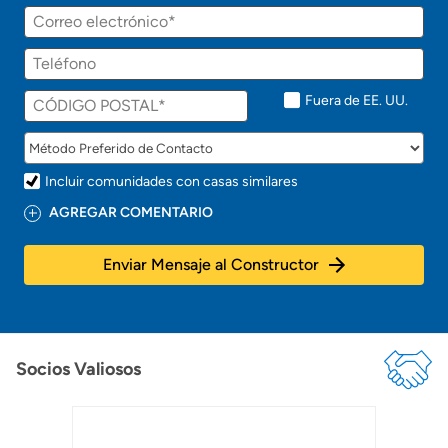
á
Correo
p
electrónico
r
Teléfono
o
n
t
Fuera de EE. UU.
o
!
Incluir comunidades con casas similares
AGREGAR COMENTARIO
Enviar Mensaje al Constructor
Socios Valiosos