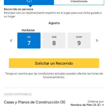
1 a 1
Videollamada
Recorrido en persona
Reúnase con un representante experto en el lugar para una visita guiada a
su hogar
Agosto
HOY
MAÑANA
JUE
VIE
SÁB
DOM
LUN
6
7
8
9
10
Solicitar un Recorrido
Tenga en cuenta que las condiciones actuales pueden afectar las horas de
funcionamiento.
CASAS DISPONIBLES
Casas y Planos de Construcción (9)
Ordenar por: