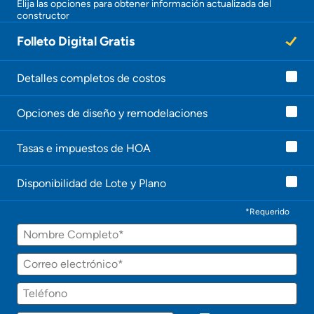
Elija las opciones para obtener información actualizada del
constructor
¡
U
Folleto Digital Gratis
n
a
g
e
Detalles completos de costos
n
t
Opciones de diseño y remodelaciones
e
l
e
Tasas e impuestos de HOA
c
o
n
Disponibilidad de Lote y Plano
t
a
c
*Requerido
t
Nombre
a
r
á
Correo
p
electrónico
r
Teléfono
o
n