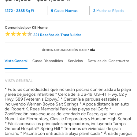
1272 - 2385
Sq Ft
9
Casas Nuevas
2
Mudanza Rápida
Comunidad
por KB Home
221 Reseñas de TrustBuilder
ÚLTIMA ACTUALIZACIÓN HACE
1 DÍA
Vista General
Casas Disponibles
Servicios
Detalles del Constructor
VISTA GENERAL
* Futuras comodidades que incluirán piscina con entrada a la playa
y área de juegos infantiles * Cerca de la US-19, US-41, Hwy. 52 y
Hwy. 589 (Veteran's Expwy.) * Cercanía a parques estatales,
incluyendo Werner-Boyce Salt Springs * A poca distancia en auto
del Robert K. Rees Memorial Park y las playas del Golfo *
Zonificación para escuelas del condado de Pasco, que incluye
Moon Lake Elementary, Classic Preparatory y Hudson High School
* Fácil acceso a los principales empleadores, incluyendo Tampa
General Hospital® Spring Hill * Terrenos de viviendas de gran
tamaño * Piscina con entrada a la playa planificada * Área de juegos