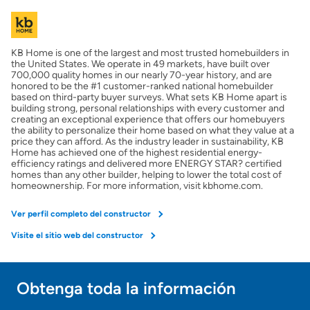
Costos casa nueva vs. usada
KB Home is one of the largest and most trusted homebuilders in
Obtener mi puntaje de crédito
the United States. We operate in 49 markets, have built over
700,000 quality homes in our nearly 70-year history, and are
honored to be the #1 customer-ranked national homebuilder
Calcular mi hipoteca
based on third-party buyer surveys. What sets KB Home apart is
building strong, personal relationships with every customer and
creating an exceptional experience that offers our homebuyers
the ability to personalize their home based on what they value at a
Obtener Aprobación Previa
price they can afford. As the industry leader in sustainability, KB
Home has achieved one of the highest residential energy-
efficiency ratings and delivered more ENERGY STAR? certified
Preparar mi casa para la venta
homes than any other builder, helping to lower the total cost of
homeownership. For more information, visit kbhome.com.
Seguro de propietarios
Ver perfil completo del constructor
Visite el sitio web del constructor
Obtener ofertas por mi casa
Obtenga toda la información
¡Gracias!