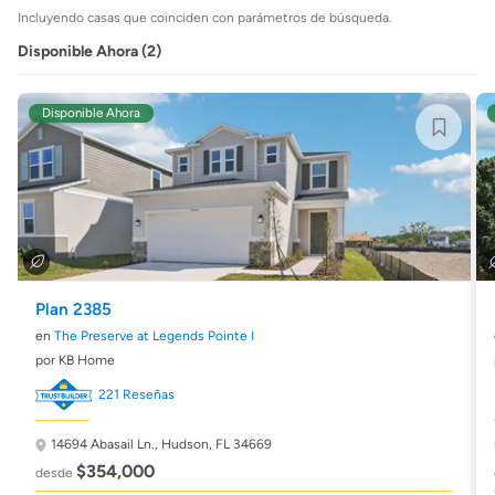
Incluyendo casas que coinciden con parámetros de búsqueda.
Disponible Ahora (2)
Disponible Ahora
Plan 2385
en
The Preserve at Legends Pointe I
por KB Home
221 Reseñas
14694 Abasail Ln.,
Hudson, FL 34669
$354,000
desde