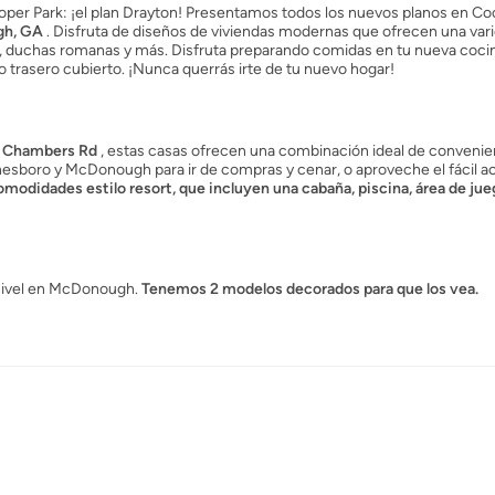
er Park: ¡el plan Drayton! Presentamos todos los nuevos planos en Co
gh, GA
. Disfruta de diseños de viviendas modernas que ofrecen una var
bles, duchas romanas y más. Disfruta preparando comidas en tu nueva cocin
o trasero cubierto. ¡Nunca querrás irte de tu nuevo hogar!
 y Chambers Rd
, estas casas ofrecen una combinación ideal de convenie
sboro y McDonough para ir de compras y cenar, o aproveche el fácil acc
omodidades estilo resort, que incluyen una cabaña, piscina, área de jue
 nivel en McDonough.
Tenemos 2 modelos decorados para que los vea.