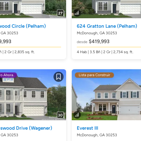
27
wood Circle
(Pelham)
624 Gratton Lane
(Pelham)
 GA 30253
McDonough, GA 30253
,993
$419,993
desde
ñ
| 2 Gr | 2,835
sq. ft.
4
Hab
| 3.5
Bñ
| 2 Gr | 2,734
sq. ft.
do Ahora
Lista para Construir
Guardar
30
bswood Drive
(Wagener)
Everest III
 GA 30253
McDonough, GA 30253