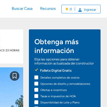
Buscar Casa
Recursos
0
Ingresar
Obtenga más
información
HACE
23 HORAS
Elija las opciones para obtener
información actualizada del constructor
Preferred
Folleto Digital Gratis
Options
Detalles completos de costos
Guardar
Opciones de diseño y remodelaciones
Ofertas e incentivos
Tasas e impuestos de HOA
Disponibilidad de Lote y Plano