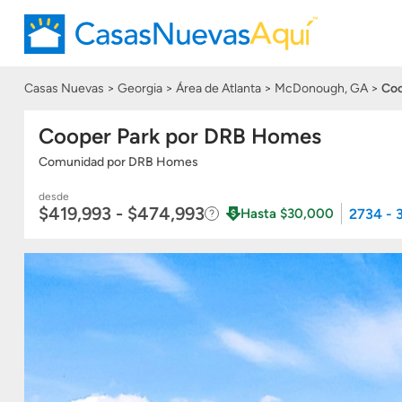
Casas Nuevas
Georgia
Área de Atlanta
McDonough, GA
Coo
Cooper Park por DRB Homes
Comunidad
por
DRB Homes
desde
$419,993 - $474,993
2734 - 
Hasta $30,000