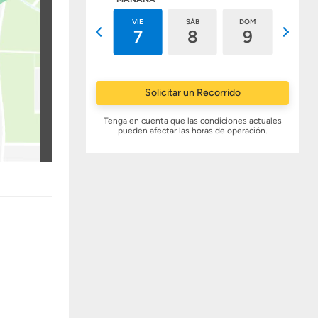
JUE
VIE
SÁB
DOM
LUN
6
7
8
9
10
Solicitar un Recorrido
Tenga en cuenta que las condiciones actuales
pueden afectar las horas de operación.