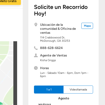
lleto Gratis
Solicite un Recorrido
Hoy!
Ubicación de la
Mapa
comunidad & Oficina de
ventas
114 Crabbswood Dr,
McDonough,
GA
30253
888-628-6624
Agente de Ventas
Kisha Griggs
Horas
Lun - Sábado 10am - 6pm, Dom 1pm -
6pm
1 a 1
Videollamada
Agosto
HOY
MAÑANA