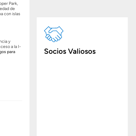
oper Park,
iedad de
a con islas
ncia y
eso a la I-
Socios Valiosos
gos para