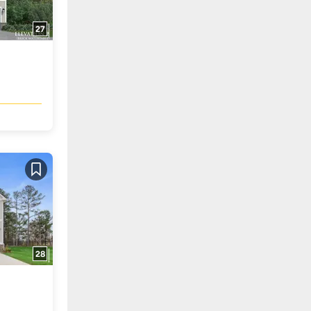
27
Guardar
28