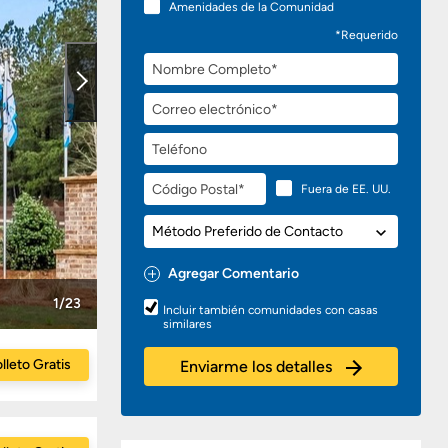
Amenidades de la Comunidad
*Requerido
Nombre
Completo
Correo
electrónico
Teléfono
Código
Fuera de EE. UU.
Postal
Método
Preferido
de
Agregar Comentario
Contacto
Preguntas
1/23
Incluir también comunidades con casas
o
similares
Comentarios
lleto Gratis
Enviarme los detalles